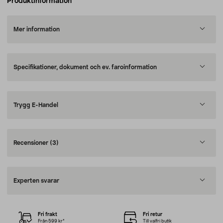
Produktinformation
Mer information
Specifikationer, dokument och ev. faroinformation
Trygg E-Handel
Recensioner
(3)
Experten svarar
Fri frakt
Fri retur
Från 599 kr*
Till valfri butik