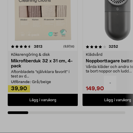
4.0av 5 stjärnor
recensioner
4.5av 5 stjärnor
recensio
3813
3252
(9,97/st)
Köksrengöring & disk
Klädvård
Mikrofiberduk 32 x 31 cm, 4-
Noppborttagare batter
pack
Vårda kläder och andra tex
ta bort noppor och ludd.
Aftonbladets "självklara favorit” i
Noppborttagaren fräs...
test av d...
Utförande:
Grå/beige
-
39,90
149,90
Lägg i varukorg
Lägg i varukorg