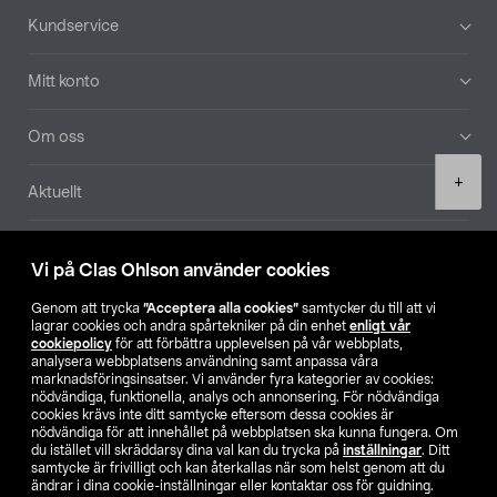
Sidfot
Kundservice
Mitt konto
Om oss
Product
+
Aktuellt
quantity
Våra bolag
Vi på Clas Ohlson använder cookies
Hitta butik
Genom att trycka
”Acceptera alla cookies”
samtycker du till att vi
lagrar cookies och andra spårtekniker på din enhet
enligt vår
cookiepolicy
för att förbättra upplevelsen på vår webbplats,
SE
NO
FI
analysera webbplatsens användning samt anpassa våra
marknadsföringsinsatser. Vi använder fyra kategorier av cookies:
nödvändiga, funktionella, analys och annonsering. För nödvändiga
cookies krävs inte ditt samtycke eftersom dessa cookies är
nödvändiga för att innehållet på webbplatsen ska kunna fungera. Om
du istället vill skräddarsy dina val kan du trycka på
inställningar
. Ditt
samtycke är frivilligt och kan återkallas när som helst genom att du
ändrar i dina cookie-inställningar eller kontaktar oss för guidning.