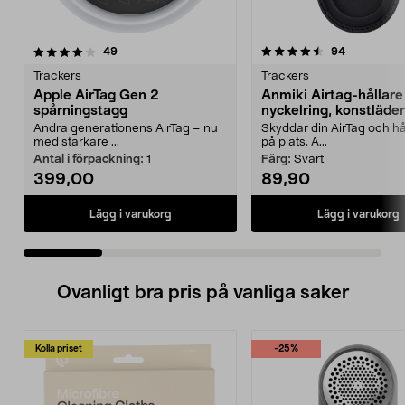
4.5 av 5 stjärnor
recensioner
4.0 av 5 stjärnor
recensione
49
94
Trackers
Trackers
Apple AirTag Gen 2
Anmiki Airtag-hållar
spårningstagg
nyckelring, konstläder
Andra generationens AirTag – nu
Skyddar din AirTag och hå
med starkare ...
på plats. A...
Antal i förpackning:
1
Färg:
Svart
399,00
89,90
Lägg i varukorg
Lägg i varukorg
Ovanligt bra pris på vanliga saker
Kolla priset
-25%