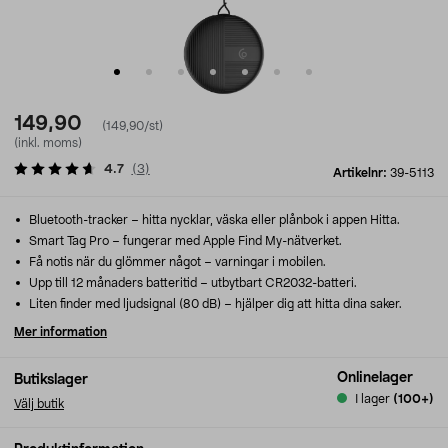
149,90
(149,90/st)
(inkl. moms)
4.7
(
3
)
Artikelnr:
39-5113
Bluetooth-tracker – hitta nycklar, väska eller plånbok i appen Hitta.
Smart Tag Pro – fungerar med Apple Find My-nätverket.
Få notis när du glömmer något – varningar i mobilen.
Upp till 12 månaders batteritid – utbytbart CR2032-batteri.
Liten finder med ljudsignal (80 dB) – hjälper dig att hitta dina saker.
Mer information
Onlinelager
Butikslager
I lager
(100+)
Välj butik