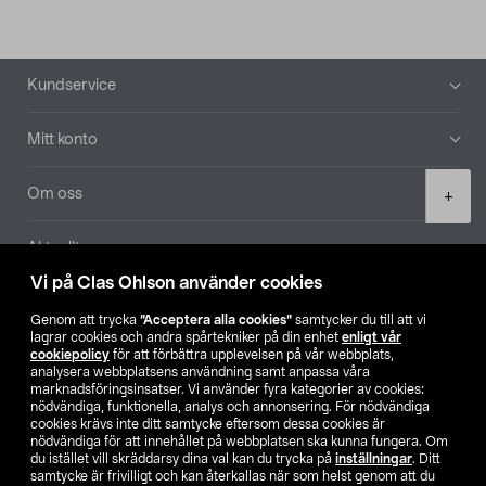
Sidfot
Kundservice
Mitt konto
Product
Om oss
+
quantity
Aktuellt
Vi på Clas Ohlson använder cookies
Våra bolag
Genom att trycka
”Acceptera alla cookies”
samtycker du till att vi
lagrar cookies och andra spårtekniker på din enhet
enligt vår
Hitta butik
cookiepolicy
för att förbättra upplevelsen på vår webbplats,
analysera webbplatsens användning samt anpassa våra
marknadsföringsinsatser. Vi använder fyra kategorier av cookies:
nödvändiga, funktionella, analys och annonsering. För nödvändiga
SE
NO
FI
cookies krävs inte ditt samtycke eftersom dessa cookies är
nödvändiga för att innehållet på webbplatsen ska kunna fungera. Om
du istället vill skräddarsy dina val kan du trycka på
inställningar
. Ditt
samtycke är frivilligt och kan återkallas när som helst genom att du