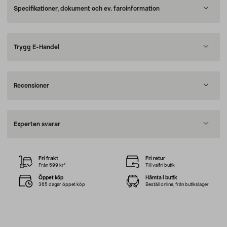
Specifikationer, dokument och ev. faroinformation
Trygg E-Handel
Recensioner
Experten svarar
Fri frakt
Fri retur
Från 599 kr*
Till valfri butik
Öppet köp
Hämta i butik
365 dagar öppet köp
Beställ online, från butikslager