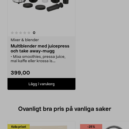
recensioner
0
Mixer & blender
Multiblender med juicepress
och take away-mugg
• Mixa smoothies, pressa juice,
mal kaffe eller krossa is.
• Multiblender med juicepress,
mixer, multihackare och mugg
399,00
med lock.
• Lättanvänd mixer för nyttiga
mellanmål på språng.
Lägg i varukorg
• Tålig blender i plast – behållare
och lock tål maskindisk i övre
korgen.
• Volym: Upp till 750 ml.
Ovanligt bra pris på vanliga saker
Kolla priset
-25%