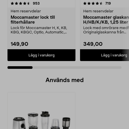
4.5 av 5 stjärnor
recensioner
4.5 av 5 stjärnor
recensione
953
719
Hem reservdelar
Hem reservdelar
Moccamaster lock till
Moccamaster glaska
filterhållare
H/HB/K/KB, 1,25 liter
Lock för Moccamaster H, K, KB,
Lock med omrörare medfö
KBG, KBGC, Optio, Automatic,
Originalglaskanna från
Automatic S, Manual ...
Moccamaster. Förläng livet
149,90
349,00
Lägg i varukorg
Lägg i varukorg
Används med