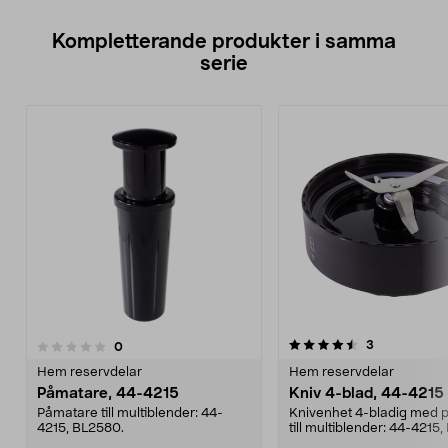
Kompletterande produkter i samma
serie
4.5av 5 stjärnor
recensioner
3
recensioner
0
0.0 av 5 stjärnor
Hem reservdelar
Hem reservdelar
Påmatare, 44-4215
Kniv 4-blad, 44-4215
Påmatare till multiblender: 44-
Knivenhet 4-bladig med 
4215, BL2580.
till multiblender: 44-4215
korslagda kn...