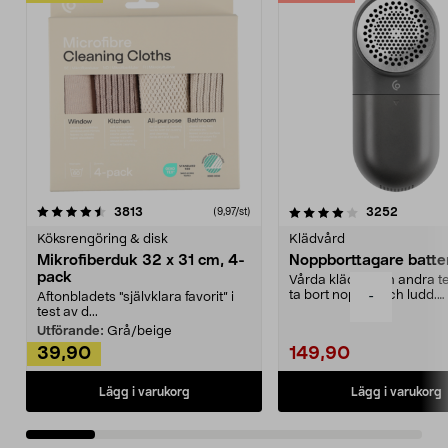
4.0av 5 stjärnor
recensioner
4.5av 5 stjärnor
recensio
3813
3252
(9,97/st)
Köksrengöring & disk
Klädvård
Mikrofiberduk 32 x 31 cm, 4-
Noppborttagare batter
pack
Vårda kläder och andra tex
ta bort noppor och ludd.
-
Aftonbladets "självklara favorit” i
Noppborttagaren fräs...
test av d...
Utförande:
Grå/beige
39,90
149,90
Lägg i varukorg
Lägg i varukorg