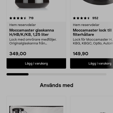
4.5 av 5 stjärnor
recensioner
4.5 av 5 stjärnor
recension
719
952
Hem reservdelar
Hem reservdelar
Moccamaster glaskanna
Moccamaster lock till
H/HB/K/KB, 1,25 liter
filterhållare
Lock med omrörare medföljer.
Lock för Moccamaster H, 
Originalglaskanna från
KBG, KBGC, Optio, Autom
Moccamaster. Förläng livet p...
Automatic S, Manual ...
349,00
149,90
Lägg i varukorg
Lägg i varukorg
Används med