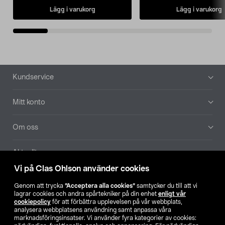
Lägg i varukorg
Lägg i varukorg
Sidfot
Kundservice
Mitt konto
Om oss
Aktuellt
Vi på Clas Ohlson använder cookies
Våra bolag
Genom att trycka
”Acceptera alla cookies”
samtycker du till att vi
lagrar cookies och andra spårtekniker på din enhet
enligt vår
Hitta butik
cookiepolicy
för att förbättra upplevelsen på vår webbplats,
analysera webbplatsens användning samt anpassa våra
marknadsföringsinsatser. Vi använder fyra kategorier av cookies: