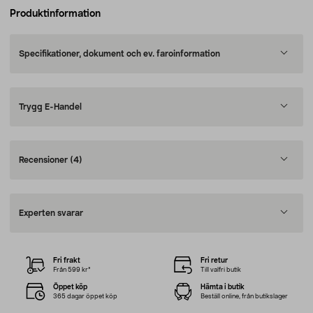
Produktinformation
Specifikationer, dokument och ev. faroinformation
Trygg E-Handel
Recensioner
(4)
Experten svarar
Fri frakt
Fri retur
Från 599 kr*
Till valfri butik
Öppet köp
Hämta i butik
365 dagar öppet köp
Beställ online, från butikslager