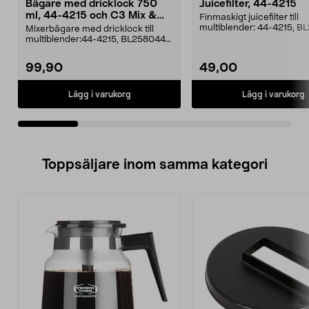
Bägare med dricklock 750
Juicefilter, 44-4215
ml, 44-4215 och C3 Mix &
Finmaskigt juicefilter till
Go
multiblender: 44-4215, B
Mixerbägare med dricklock till
multiblender:44-4215, BL258044-
1949, HL-2575C3 M...
99,90
49,00
Lägg i varukorg
Lägg i varukorg
Toppsäljare inom samma kategori