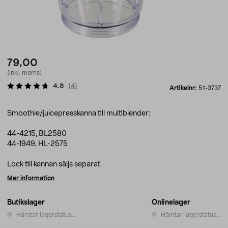
79,00
(inkl. moms)
4.8
(
4
)
Artikelnr:
51-3737
Smoothie/juicepresskanna till multiblender:
44-4215, BL2580
44-1949, HL-2575
Lock till kannan säljs separat.
Mer information
Butikslager
Onlinelager
Hämtar lagerstatus...
Hämtar lagerstatus...