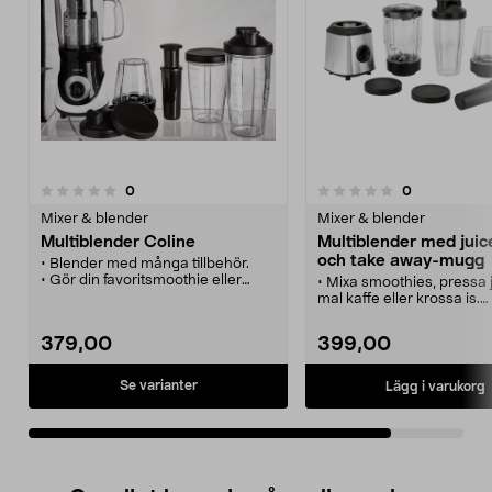
recensioner
recensioner
0
0
0.0 av 5 stjärnor
Mixer & blender
Mixer & blender
Multiblender Coline
Multiblender med juic
och take away-mugg
• Blender med många tillbehör.
• Gör din favoritsmoothie eller
• Mixa smoothies, pressa 
proteindryck direkt i bägaren.
mal kaffe eller krossa is.
• Lock ingår - smidigt att ta med
• Multiblender med juicep
mellanmålet, juicen etc.
mixer, multihackare och
379,00
399,00
• Levereras med bägare i flera
med lock.
storlekar.
• Lättanvänd mixer för nyt
mellanmål på språng.
Se varianter
Lägg i varukorg
• Tålig blender i plast – b
och lock tål maskindisk i 
korgen.
• Volym: Upp till 750 ml.