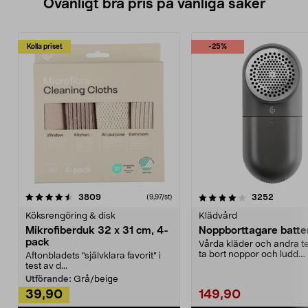
Ovanligt bra pris på vanliga saker
Kolla priset
-25%
4.0av 5 stjärnor
recensioner
4.5av 5 stjärnor
recensio
3809
3252
(9,97/st)
Köksrengöring & disk
Klädvård
Mikrofiberduk 32 x 31 cm, 4-
Noppborttagare batter
pack
Vårda kläder och andra tex
ta bort noppor och ludd.
Aftonbladets "självklara favorit” i
Noppborttagaren fräs...
test av d...
Utförande:
Grå/beige
39,90
149,90