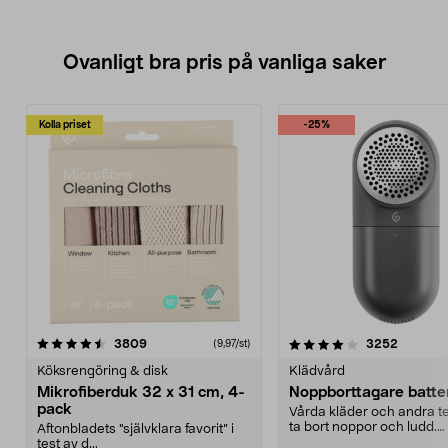
Ovanligt bra pris på vanliga saker
Kolla priset
-25%
4.0av 5 stjärnor
recensioner
4.5av 5 stjärnor
recensio
3809
3252
(9,97/st)
Köksrengöring & disk
Klädvård
Mikrofiberduk 32 x 31 cm, 4-
Noppborttagare batter
pack
Vårda kläder och andra tex
ta bort noppor och ludd.
Aftonbladets "självklara favorit” i
Noppborttagaren fräs...
test av d...