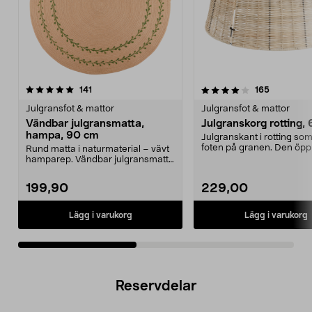
4.0av 5 stjärnor
recensioner
4.0av 5 stjärnor
recensione
141
165
Julgransfot & mattor
Julgransfot & mattor
Vändbar julgransmatta,
Julgranskorg rotting,
hampa, 90 cm
Julgranskant i rotting som
foten på granen. Den öp
Rund matta i naturmaterial – vävt
korgen passar många...
hamparep. Vändbar julgransmatta
– helt ren och...
199,90
229,00
Lägg i varukorg
Lägg i varukorg
Reservdelar