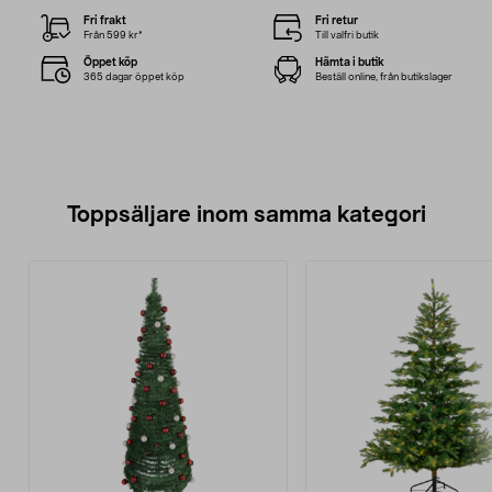
Fri frakt
Fri retur
Från 599 kr*
Till valfri butik
Öppet köp
Hämta i butik
365 dagar öppet köp
Beställ online, från butikslager
Toppsäljare inom samma kategori