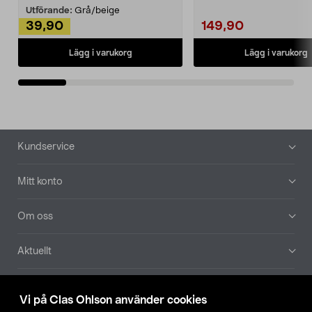
Utförande:
Grå/beige
39,90
149,90
Lägg i varukorg
Lägg i varukorg
Sidfot
Kundservice
Mitt konto
Om oss
Aktuellt
Våra bolag
Vi på Clas Ohlson använder cookies