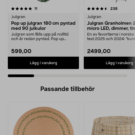
4.5 av 5 stjärnor
recensioner
4.5 av 5 stjärnor
recension
11
238
Julgran
Julgran
Pop up julgran 180 cm pyntad
Julgran Granholmen 
med 90 julkulor
micro LED, dimmer, ti
Julgran som fälls upp på nolltid
En av favoriterna i norska
och är redan pyntad. Pop up
test 2025 och 2024: ”kun
julgran, 180 cm – f...
varit huggen i sko...
599,00
2499,00
Lägg i varukorg
Lägg i varukorg
Passande tillbehör