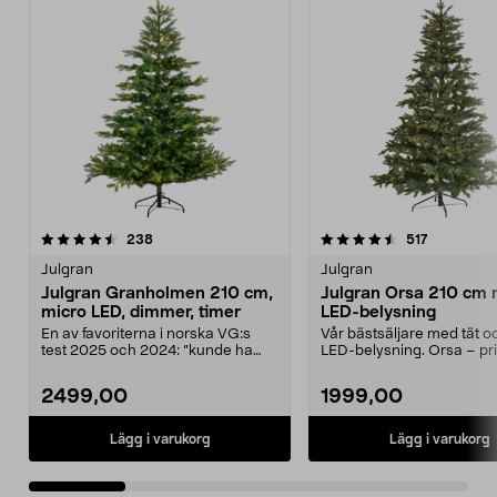
4.5 av 5 stjärnor
recensioner
4.5 av 5 stjärnor
recensione
238
517
Julgran
Julgran
Julgran Granholmen 210 cm,
Julgran Orsa 210 cm
micro LED, dimmer, timer
LED-belysning
En av favoriterna i norska VG:s
Vår bästsäljare med tät o
test 2025 och 2024: ”kunde ha
LED-belysning. Orsa – pr
varit huggen i sko...
julgran med fler...
2499,00
1999,00
Lägg i varukorg
Lägg i varukorg