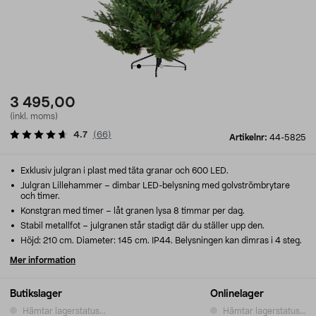
3 495,00
(inkl. moms)
4.7
(
66
)
Artikelnr:
44-5825
Exklusiv julgran i plast med täta granar och 600 LED.
Julgran Lillehammer – dimbar LED-belysning med golvströmbrytare
och timer.
Konstgran med timer – låt granen lysa 8 timmar per dag.
Stabil metallfot – julgranen står stadigt där du ställer upp den.
Höjd: 210 cm. Diameter: 145 cm. IP44. Belysningen kan dimras i 4 steg.
Mer information
Butikslager
Onlinelager
Hämtar lagerstatus...
Hämtar lagerstatus...