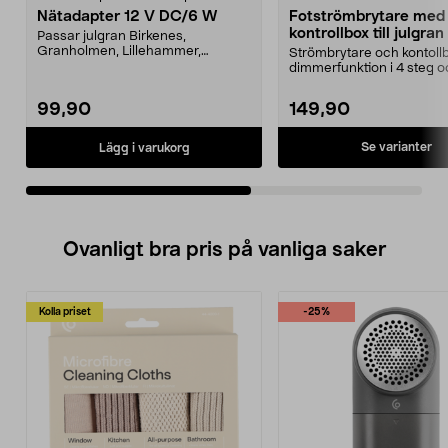
Nätadapter 12 V DC/6 W
Fotströmbrytare med
kontrollbox till julgran
Passar julgran Birkenes,
dimmerfunktion och t
Granholmen, Lillehammer,
Strömbrytare och kontol
Vinterviken, alla 210 cm. Näta...
dimmerfunktion i 4 steg o
timmars timer, för...
99,90
149,90
Se varianter
Lägg i varukorg
Ovanligt bra pris på vanliga saker
Kolla priset
-25%