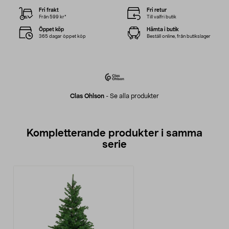
Fri frakt
Fri retur
Från 599 kr*
Till valfri butik
Öppet köp
Hämta i butik
365 dagar öppet köp
Beställ online, från butikslager
Clas Ohlson
-
Se alla produkter
Kompletterande produkter i samma
serie