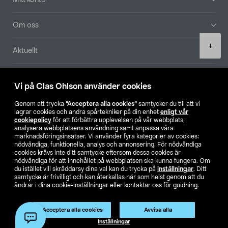
Om oss
Product
+
Aktuellt
quantity
Våra bolag
Vi på Clas Ohlson använder cookies
Hitta butik
Genom att trycka
”Acceptera alla cookies”
samtycker du till att vi
lagrar cookies och andra spårtekniker på din enhet
enligt vår
cookiepolicy
för att förbättra upplevelsen på vår webbplats,
SE
NO
FI
analysera webbplatsens användning samt anpassa våra
marknadsföringsinsatser. Vi använder fyra kategorier av cookies:
nödvändiga, funktionella, analys och annonsering. För nödvändiga
cookies krävs inte ditt samtycke eftersom dessa cookies är
nödvändiga för att innehållet på webbplatsen ska kunna fungera. Om
du istället vill skräddarsy dina val kan du trycka på
inställningar
. Ditt
samtycke är frivilligt och kan återkallas när som helst genom att du
ändrar i dina cookie-inställningar eller kontaktar oss för guidning.
Köpvillkor
Privacy statement
Klubbvillkor
För företag
Ändra till priser exklusive moms
Acceptera alla cookies
Avvisa alla
Lägg i varukorg
(1)
Inställningar