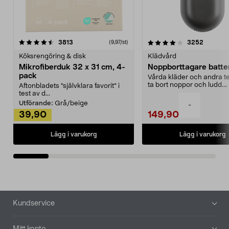
4.0av 5 stjärnor
recensioner
4.5av 5 stjärnor
recensio
3813
3252
(9,97/st)
Köksrengöring & disk
Klädvård
Mikrofiberduk 32 x 31 cm, 4-
Noppborttagare batter
pack
Vårda kläder och andra tex
ta bort noppor och ludd.
Aftonbladets "självklara favorit” i
Noppborttagaren fräs...
test av d...
Utförande:
Grå/beige
-
39,90
149,90
Lägg i varukorg
Lägg i varukorg
Sidfot
Kundservice
Mitt konto