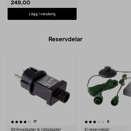
249,00
Lägg i varukorg
Reservdelar
3.5av 5 stjärnor
recensioner
5.0av 5 stjärnor
recensioner
17
6
Strömadapter & nätadapter
El reservdelar