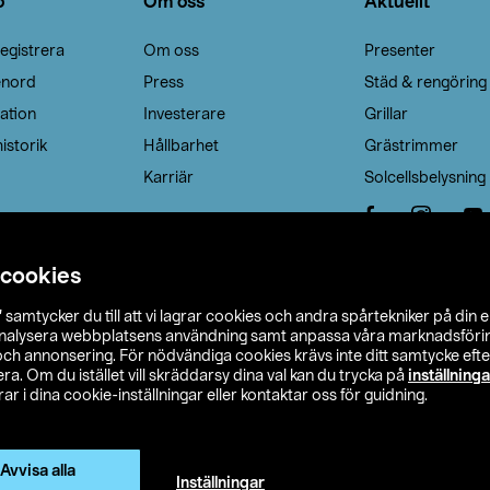
o
Om oss
Aktuellt
egistrera
Om oss
Presenter
enord
Press
Städ & rengöring
ation
Investerare
Grillar
istorik
Hållbarhet
Grästrimmer
Karriär
Solcellsbelysning
 cookies
”
samtycker du till att vi lagrar cookies och andra spårtekniker på din 
analysera webbplatsens användning samt anpassa våra marknadsförings
 och annonsering. För nödvändiga cookies krävs inte ditt samtycke ef
a. Om du istället vill skräddarsy dina val kan du trycka på
inställninga
r i dina cookie-inställningar eller kontaktar oss för guidning.
s Ohlson
Köpvillkor
Privacy statement
Klubbvillkor
H
Ändra till priser exklusive moms
Avvisa alla
Inställningar