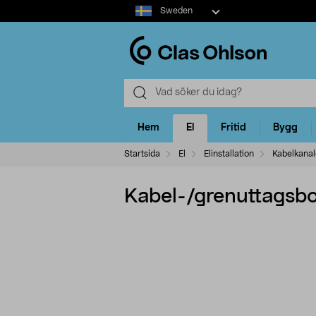
Select
Sweden
market
Hem
El
Fritid
Bygg
Startsida
El
Elinstallation
Kabelkanal
Kabel-/grenuttagsbo