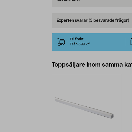
Experten svarar
(3 besvarade frågor)
Fri frakt
Från 599 kr*
Toppsäljare inom samma ka