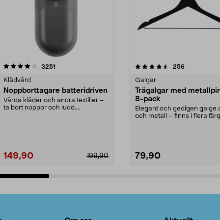
4.5av 5 stjärnor
recensioner
4.0av 5 stjärnor
recensioner
3251
256
Klädvård
Galgar
Noppborttagare batteridriven
Trägalgar med metallpi
8-pack
Vårda kläder och andra textilier –
ta bort noppor och ludd.
Elegant och gedigen galge a
Noppborttagaren fräs...
och metall – finns i flera färg
Galge med sv...
149,90
79,90
199,90
Lägg i varukorg
Lägg i varukorg