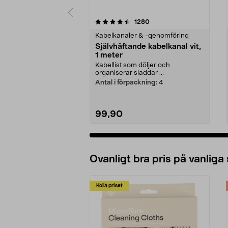
5 av 5 stjärnor
3.5 av 5 stjärnor
recensioner
1280
Kabelkanaler & -genomföring
Självhäftande kabelkanal vit,
1 meter
Kabellist som döljer och
organiserar sladdar ...
Antal i förpackning:
4
99,90
Ovanligt bra pris på vanliga
Kolla priset