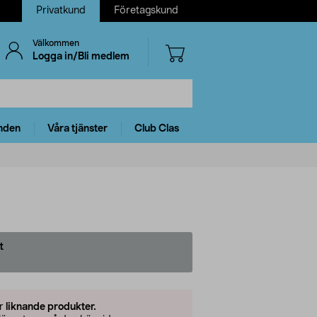
Privatkund
Företagskund
Välkommen
Logga in/Bli medlem
nden
Våra tjänster
Club Clas
t
er
liknande produkter.