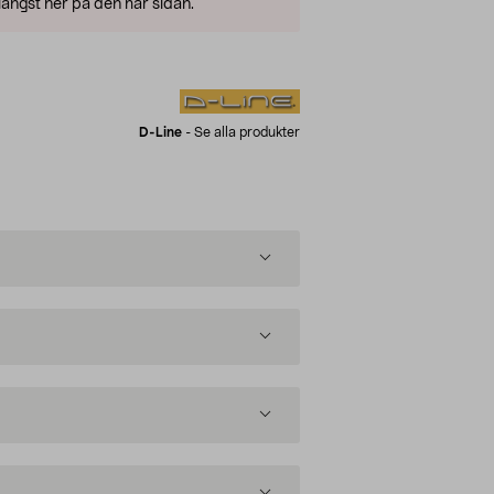
ängst ner på den här sidan.
D-Line
-
Se alla produkter