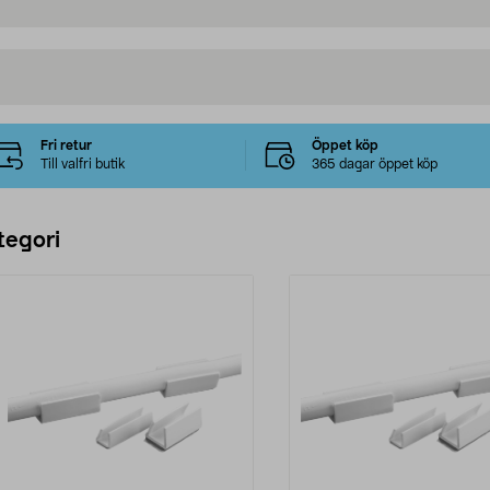
Fri retur
Öppet köp
Till valfri butik
365 dagar öppet köp
tegori