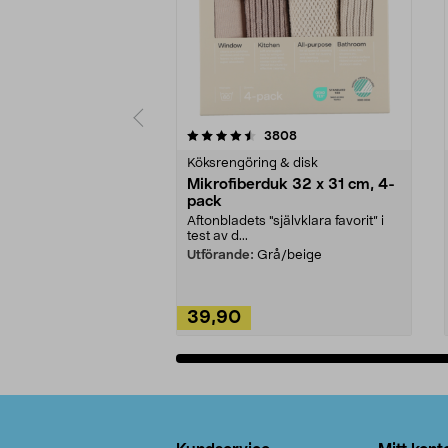
5av 5 stjärnor
4.0av 5 stjärnor
recensioner
3808
Köksrengöring & disk
Mikrofiberduk 32 x 31 cm, 4-
pack
Aftonbladets "självklara favorit” i
test av d...
Utförande:
Grå/beige
39,90
Lägg i varukorg
Sidfot