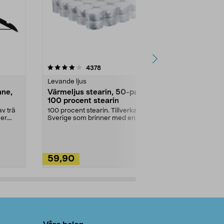
4.5av 5 stjärnor
recensioner
4.5
4378
2
Levande ljus
Rengöringsm
nne,
Värmeljus stearin, 50-pack,
Bikarbonat
100 procent stearin
Ett allsidigt 
städning och 
v trä
100 procent stearin. Tillverkade i
ute. Städa med
er.
Sverige som brinner med en
vacker och sotfri ...
59,90
49,90
Lägg i varukorg
Lägg