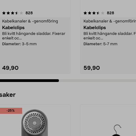
3.5 av 5 stjärnor
recensioner
4.5 av 5 stjärnor
recensioner
828
828
Kabelkanaler & -genomföring
Kabelkanaler & -genomföri
Kabelclips
Kabelclips
Bli kvitt hängande sladdar. Fixerar
Bli kvitt hängande sladdar. F
enkelt oc...
enkelt oc...
Diameter:
3-5 mm
Diameter:
5-7 mm
49,90
59,90
 saker
-25%