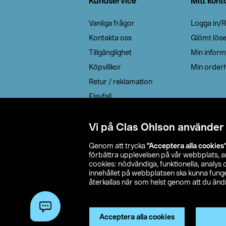
Kundservice
Mitt kont
Vanliga frågor
Logga in/R
Kontakta oss
Glömt lös
Tillgänglighet
Min inform
Köpvillkor
Min orderh
Retur / reklamation
Elavfall
Cookie policy
Leveransalternativ
Vi på Clas Ohlson använder
Genom att trycka
”Acceptera alla cookies
förbättra upplevelsen på vår webbplats, 
cookies: nödvändiga, funktionella, analys
innehållet på webbplatsen ska kunna funger
återkallas när som helst genom att du ändra
© 2026 Cla
Acceptera alla cookies