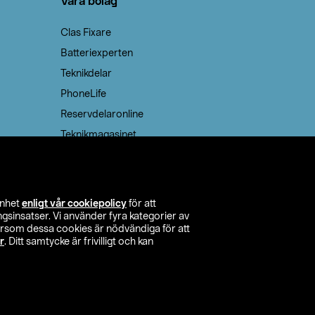
Våra bolag
Clas Fixare
Batteriexperten
Teknikdelar
PhoneLife
Reservdelaronline
Teknikmagasinet
enhet
enligt vår cookiepolicy
för att
insatser. Vi använder fyra kategorier av
tersom dessa cookies är nödvändiga för att
r
. Ditt samtycke är frivilligt och kan
itta butik