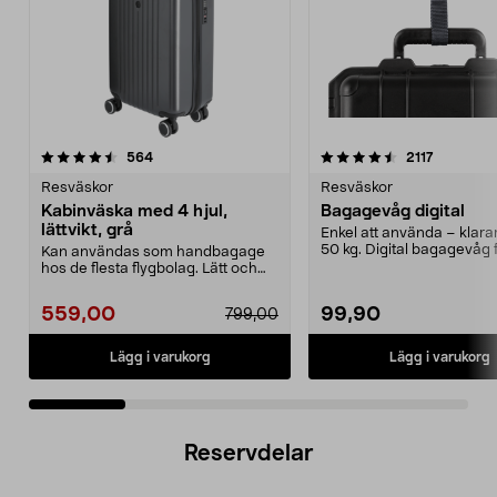
4.5 av 5 stjärnor
recensioner
4.5 av 5 stjärnor
recension
564
2117
Resväskor
Resväskor
Kabinväska med 4 hjul,
Bagagevåg digital
lättvikt, grå
Enkel att använda – klarar 
50 kg. Digital bagagevåg f
Kan användas som handbagage
koll på ...
hos de flesta flygbolag. Lätt och
hård kabinväska av...
559,00
99,90
799,00
Lägg i varukorg
Lägg i varukorg
Reservdelar