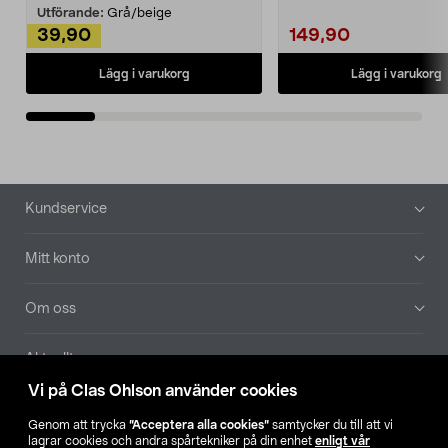
Utförande:
Grå/beige
39,90
149,90
Lägg i varukorg
Lägg i varukorg
Sidfot
Kundservice
Mitt konto
Om oss
Aktuellt
Vi på Clas Ohlson använder cookies
Våra bolag
Genom att trycka
”Acceptera alla cookies”
samtycker du till att vi
lagrar cookies och andra spårtekniker på din enhet
enligt vår