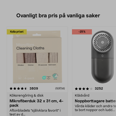
Ovanligt bra pris på vanliga saker
Kolla priset
-25%
4.0av 5 stjärnor
recensioner
4.5av 5 stjärnor
recensio
3809
3252
(9,97/st)
Köksrengöring & disk
Klädvård
Mikrofiberduk 32 x 31 cm, 4-
Noppborttagare batter
pack
Vårda kläder och andra tex
ta bort noppor och ludd.
Aftonbladets "självklara favorit” i
Noppborttagaren fräs...
test av d...