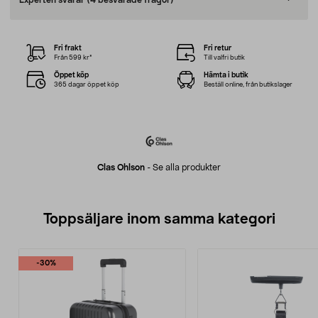
Experten svarar
(4 besvarade frågor)
Fri frakt
Fri retur
Från 599 kr*
Till valfri butik
Öppet köp
Hämta i butik
365 dagar öppet köp
Beställ online, från butikslager
Clas Ohlson
-
Se alla produkter
Toppsäljare inom samma kategori
-30%