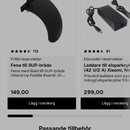
4.5 av 5 stjärnor
recensioner
4.5 av 5 stjärnor
recensioner
113
61
Fritid reservdelar
Elscooter reservdelar
Fena till SUP-bräda
Laddare till elsparkcy
(42 V/2 A) Xiaomi, Ni
Fena med låskil till SUP-bräda
E-Way m.fl.
(Stand Up Paddle Board): 31-
Prisvärd laddare som pas
974331-2059, E11 Pass...
mängd elsparkcyklar från
Ninebot och E-Wa...
149,00
299,00
Lägg i varukorg
Lägg i varukorg
Passande tillbehör