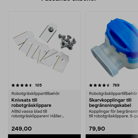
4.5av 5 stjärnor
recensioner
recension
105
769
0.0 av 5 stjärnor
Robotgräsklippartillbehör
Robotgräsklippartillbehör
Knivsats till
Skarvkopplingar till
robotgräsklippare
begränsningskabel
Alltid vassa blad till
Kopplingar för begränsni
robotgräsklipparen! Håller
till robotgräsklippare. 5-p
gräsmattan i ett perfekt skick.
249,00
79,90