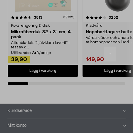
4.0av 5 stjärnor
recensioner
4.5av 5 stjärnor
recensio
3813
3252
(9,97/st)
Köksrengöring & disk
Klädvård
Mikrofiberduk 32 x 31 cm, 4-
Noppborttagare batter
pack
Vårda kläder och andra tex
ta bort noppor och ludd.
Aftonbladets "självklara favorit” i
Noppborttagaren fräs...
test av d...
Utförande:
Grå/beige
-
39,90
149,90
Lägg i varukorg
Lägg i varukorg
Sidfot
Kundservice
Mitt konto