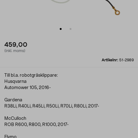
459,00
(inkl. moms)
Artikelnr:
51-2989
Till bl.a. robotgräsklippare:
Husqvarna
Automower 105, 2016-
Gardena
R38Li, R40Li, R45Li, R50Li, R70Li, R80Li, 2017-
McCulloch
ROB R600, R800, R1000, 2017-
Flymo