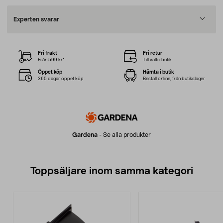
Experten svarar
Fri frakt
Fri retur
Från 599 kr*
Till valfri butik
Öppet köp
Hämta i butik
365 dagar öppet köp
Beställ online, från butikslager
Gardena
-
Se alla produkter
Toppsäljare inom samma kategori