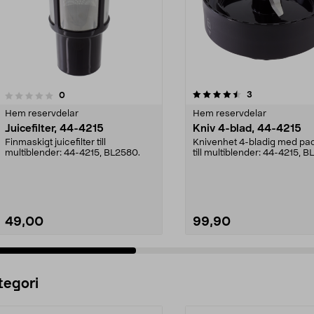
4.5av 5 stjärnor
4.5av 5 stjärnor
recensioner
3
recensioner
0
Hem reservdelar
Hem reservdelar
Juicefilter, 44-4215
Kniv 4-blad, 44-4215
Finmaskigt juicefilter till
Knivenhet 4-bladig med pa
multiblender: 44-4215, BL2580.
till multiblender: 44-4215, 
korslagda kn...
49,00
99,90
Lägg i varukorg
Lägg i varukorg
tegori