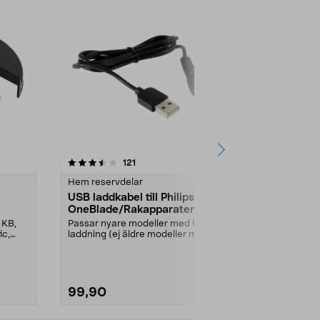
4.5 av 5 stjärnor
recensioner
4.5
121
Hem reservdelar
Hem reservde
USB laddkabel till Philips
Filterhålla
OneBlade/Rakapparater
med manuel
 KB,
Passar nyare modeller med USB-
Filterhållare
ic,
laddning (ej äldre modeller med
droppstopp-fun
230 V nätadapter)....
Moccamaster k
99,90
269,00