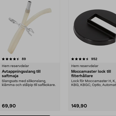
4.5 av 5 stjärnor
recensioner
3.5 av 5 stjärnor
recensioner
89
952
Hem reservdelar
Hem reservdelar
Avtappningsslang till
Moccamaster lock till
saftmaja
filterhållare
Slangsats med silikonslang,
Lock för Moccamaster H, K,
klämma och stålpip till saftkokare.
KBG, KBGC, Optio, Automat
Automatic S, Manual ...
69,90
149,90