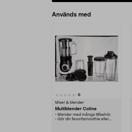
Används med
recensioner
0
0 av 5 stjärnor
0.0 av 5 stjärnor
Mixer & blender
Multiblender Coline
• Blender med många tillbehör.
• Gör din favoritsmoothie eller
proteindryck direkt i bägaren.
• Lock ingår - smidigt att ta med