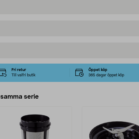
Fri retur
Öppet köp
Till valfri butik
365 dagar öppet köp
 samma serie