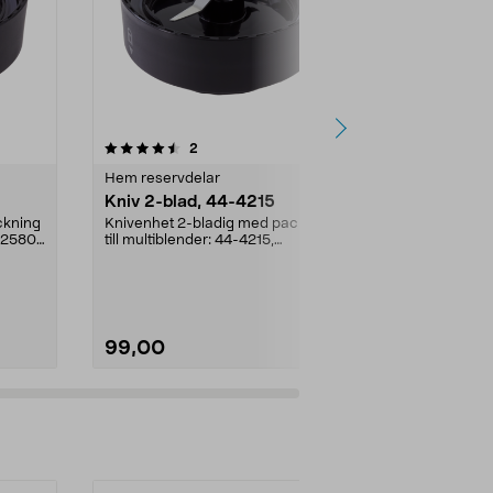
recensioner
5.0
2
0.0 av 5 stjärnor
Hem reservdelar
Hem reservde
Kniv 2-blad, 44-4215
Lock till k
4215
ckning
Knivenhet 2-bladig med packning
BL25802
till multiblender: 44-4215,
Smoothie/jui
BL2580Enkelblad (mul...
till multiblen
BL258044-194
99,00
49,00
Lägg i varukorg
Lägg