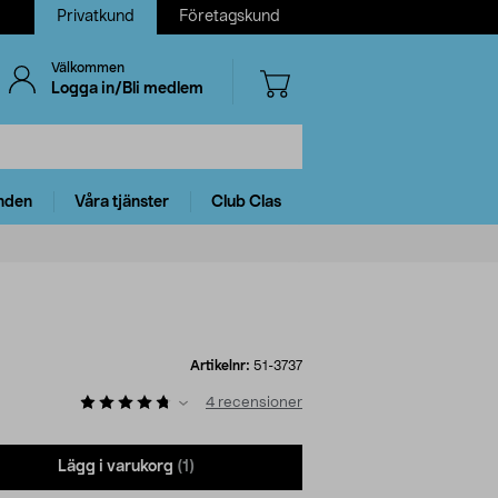
Privatkund
Företagskund
Välkommen
Logga in/Bli medlem
nden
Våra tjänster
Club Clas
Artikelnr:
51-3737
4
recensioner
Lägg i varukorg
(1)