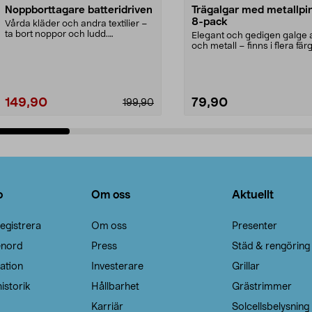
Noppborttagare batteridriven
Trägalgar med metallpi
8-pack
Vårda kläder och andra textilier –
ta bort noppor och ludd.
Elegant och gedigen galge a
Noppborttagaren fräs...
och metall – finns i flera färg
Galge med sv...
149,90
79,90
199,90
Lägg i varukorg
Lägg i varukorg
o
Om oss
Aktuellt
egistrera
Om oss
Presenter
enord
Press
Städ & rengöring
ation
Investerare
Grillar
istorik
Hållbarhet
Grästrimmer
Karriär
Solcellsbelysning