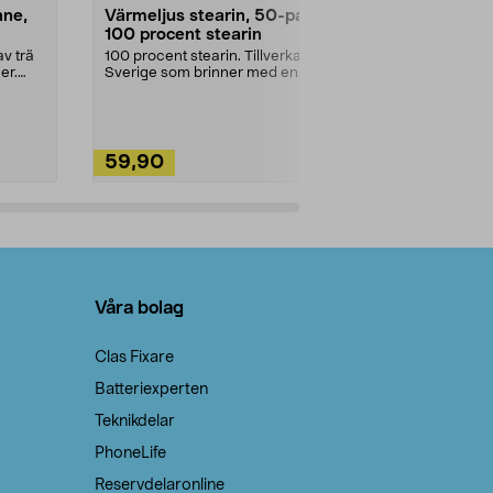
nne,
Värmeljus stearin, 50-pack,
Bikarbonat
100 procent stearin
Ett allsidigt 
städning och 
v trä
100 procent stearin. Tillverkade i
ute. Städa med
er.
Sverige som brinner med en
vacker och sotfri ...
59,90
49,90
Lägg i varukorg
Lägg
Våra bolag
Clas Fixare
Batteriexperten
Teknikdelar
PhoneLife
Reservdelaronline