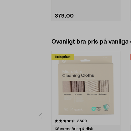
mellanmålet, juicen etc.
• Levereras med bägare i flera
storlekar.
379,00
Se varianter
Ovanligt bra pris på vanliga
Kolla priset
5av 5 stjärnor
4.0av 5 stjärnor
recensioner
3809
Köksrengöring & disk