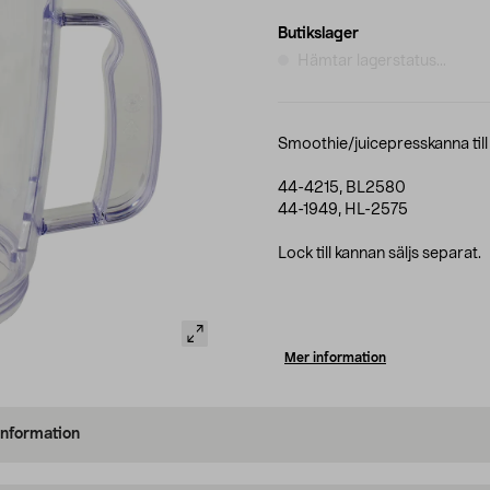
Butikslager
Hämtar lagerstatus...
Smoothie/juicepresskanna till
44-4215, BL2580
44-1949, HL-2575
Lock till kannan säljs separat.
Mer information
information