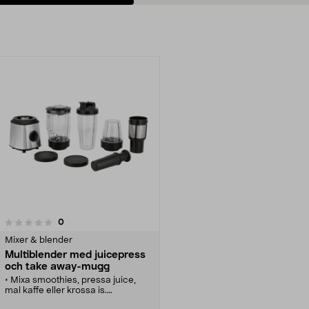
recensioner
0
Mixer & blender
Multiblender med juicepress
och take away-mugg
• Mixa smoothies, pressa juice,
mal kaffe eller krossa is.
• Multiblender med juicepress,