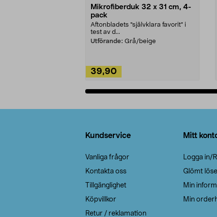
Mikrofiberduk 32 x 31 cm, 4-
pack
Aftonbladets "självklara favorit” i
test av d...
Utförande:
Grå/beige
39,90
Lägg i varukorg
Sidfot
Kundservice
Mitt kont
Vanliga frågor
Logga in/R
Kontakta oss
Glömt lös
Tillgänglighet
Min inform
Köpvillkor
Min orderh
Retur / reklamation