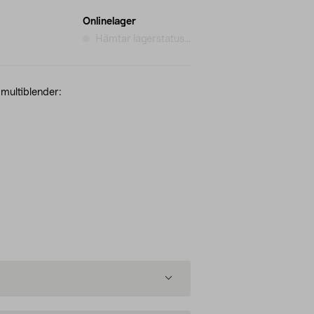
Onlinelager
Hämtar lagerstatus...
 multiblender: