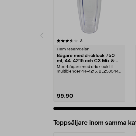
5av 5 stjärnor
recensioner
3
0.0 av 5 stjärnor
Hem reservdelar
Bägare med dricklock 750
ml, 44-4215 och C3 Mix &
Go
Mixerbägare med dricklock till
multiblender:44-4215, BL258044-
1949, HL-2575C3 M...
99,90
Lägg i varukorg
Toppsäljare inom samma ka