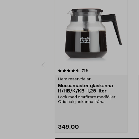
5 av 5 stjärnor
4.5 av 5 stjärnor
recensioner
719
Hem reservdelar
Moccamaster glaskanna
H/HB/K/KB, 1,25 liter
Lock med omrörare medföljer.
Originalglaskanna från
Moccamaster. Förläng livet p...
349,00