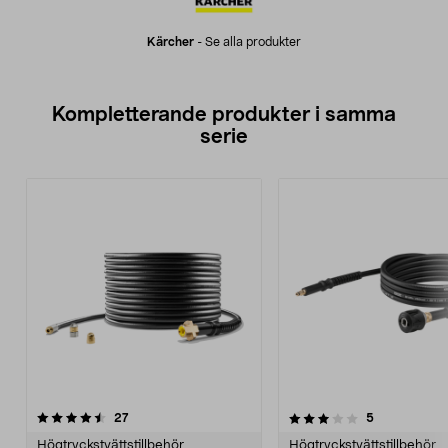
Kärcher
-
Se alla produkter
Kompletterande produkter i samma
serie
3.5av 5 stjärnor
recensioner
5.0av 5 stjärnor
recensioner
27
5
Högtryckstvättstillbehör
Högtryckstvättstillbehör