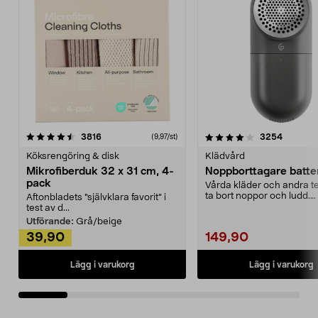
4.0av 5 stjärnor
recensioner
4.5av 5 stjärnor
recensio
3816
3254
(9,97/st)
Köksrengöring & disk
Klädvård
Mikrofiberduk 32 x 31 cm, 4-
Noppborttagare batter
pack
Vårda kläder och andra tex
ta bort noppor och ludd.
Aftonbladets "självklara favorit” i
Noppborttagaren fräs...
test av d...
Utförande:
Grå/beige
39,90
149,90
Lägg i varukorg
Lägg i varukorg