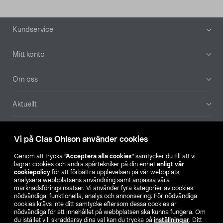
Sidfot
Kundservice
Mitt konto
Om oss
Aktuellt
Våra bolag
Vi på Clas Ohlson använder cookies
Hitta butik
Genom att trycka
”Acceptera alla cookies”
samtycker du till att vi
lagrar cookies och andra spårtekniker på din enhet
enligt vår
cookiepolicy
för att förbättra upplevelsen på vår webbplats,
SE
NO
FI
analysera webbplatsens användning samt anpassa våra
marknadsföringsinsatser. Vi använder fyra kategorier av cookies:
nödvändiga, funktionella, analys och annonsering. För nödvändiga
cookies krävs inte ditt samtycke eftersom dessa cookies är
nödvändiga för att innehållet på webbplatsen ska kunna fungera. Om
du istället vill skräddarsy dina val kan du trycka på
inställningar
. Ditt