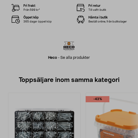
Fri frakt
Fri retur
Från 599 kr*
Till valfri butik
Öppet köp
Hämta i butik
365 dagar öppet köp
Beställ online, från butikslager
Heco
-
Se alla produkter
Toppsäljare inom samma kategori
-43%