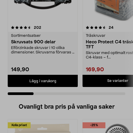
4.5 av 5 stjärnor
recensioner
4.5 av 5 stjärnor
recensione
202
24
Sortimentsatser
Träskruvar
Skruvsats 900 delar
Heco Protect C4 träs
TFT
Elförzinkade skruvar i 10 olika
dimensioner. Skruvarna förvaras i
Skruvar med optimalt rost
en praktisk sk...
C4-klass – f...
149,90
169,90
Se varianter
Lägg i varukorg
Ovanligt bra pris på vanliga saker
Kolla priset
-25%