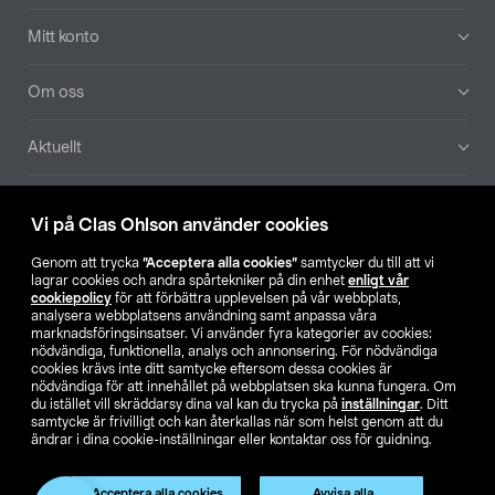
Mitt konto
Om oss
Aktuellt
Våra bolag
Vi på Clas Ohlson använder cookies
Hitta butik
Genom att trycka
”Acceptera alla cookies”
samtycker du till att vi
lagrar cookies och andra spårtekniker på din enhet
enligt vår
cookiepolicy
för att förbättra upplevelsen på vår webbplats,
SE
NO
FI
analysera webbplatsens användning samt anpassa våra
marknadsföringsinsatser. Vi använder fyra kategorier av cookies:
nödvändiga, funktionella, analys och annonsering. För nödvändiga
cookies krävs inte ditt samtycke eftersom dessa cookies är
nödvändiga för att innehållet på webbplatsen ska kunna fungera. Om
du istället vill skräddarsy dina val kan du trycka på
inställningar
. Ditt
samtycke är frivilligt och kan återkallas när som helst genom att du
ändrar i dina cookie-inställningar eller kontaktar oss för guidning.
Köpvillkor
Privacy statement
Klubbvillkor
För företag
Ändra till priser exklusive moms
Produkten har utgått
Acceptera alla cookies
Avvisa alla