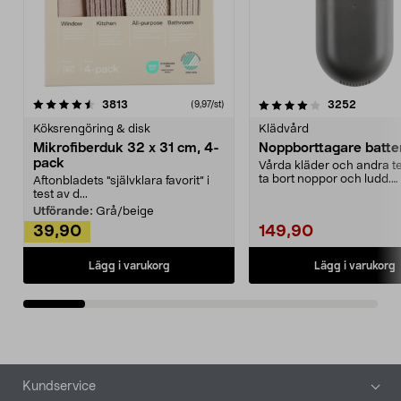
4.0av 5 stjärnor
recensioner
4.5av 5 stjärnor
recensio
3813
3252
(9,97/st)
Köksrengöring & disk
Klädvård
Mikrofiberduk 32 x 31 cm, 4-
Noppborttagare batter
pack
Vårda kläder och andra tex
ta bort noppor och ludd.
Aftonbladets "självklara favorit” i
Noppborttagaren fräs...
test av d...
Utförande:
Grå/beige
39,90
149,90
Lägg i varukorg
Lägg i varukorg
Sidfot
Kundservice