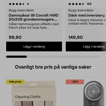
4.5 av 5 stjärnor
recensioner
5.0 av 5 stjärnor
recensione
4
155
Bygg reservdelar
Bygg reservdelar
Dammpåsar till Cocraft HWD
Däck med innerslang
20/20S grovdammsugare,
Däck 4-lagers inklusive 
5-pack
vinklad ventil. Passande
Håller dammsugaren effektiv med
luftgummihjul i dimen...
fräsch påse vid varje byte.
Dammsugarpåsar för C...
99,90
149,90
Lägg i varukorg
Lägg i varukorg
Ovanligt bra pris på vanliga saker
Kolla priset
-25%