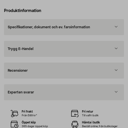
Produktinformation
Specifikationer, dokument och ev. faroinformation
Trygg E-Handel
Recensioner
Experten svarar
Fri frakt
Fri retur
Från 599 kr*
Till valfri butik
Öppet köp
Hämta i butik
365 dagar öppet köp
Beställ online, från butikslager