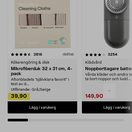
4.0av 5 stjärnor
recensioner
4.5av 5 stjärnor
recensio
3816
3254
(9,97/st)
Köksrengöring & disk
Klädvård
Mikrofiberduk 32 x 31 cm, 4-
Noppborttagare batter
pack
Vårda kläder och andra tex
ta bort noppor och ludd.
Aftonbladets "självklara favorit” i
Noppborttagaren fräs...
test av d...
Utförande:
Grå/beige
-
39,90
149,90
Lägg i varukorg
Lägg i varukorg