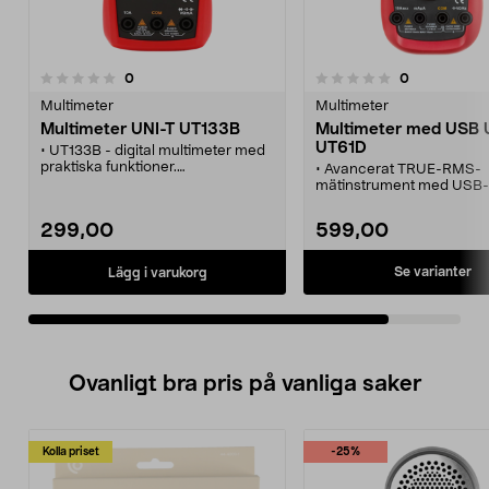
recensioner
recensioner
0
0
0.0 av 5 stjärnor
Multimeter
Multimeter
Multimeter UNI-T UT133B
Multimeter med USB 
UT61D
• UT133B - digital multimeter med
praktiska funktioner.
• Avancerat TRUE-RMS-
• Mäter likspänning,
mätinstrument med USB-
växelspänning, likström, resistans
RS232-anslutning.
och kapacitans.
• Visa och spara mätninga
299,00
599,00
• NCV-funktion - trådlös
på din dator.
spänningsdetektering.
• Bakgrundsbelyst display med
Se varianter
Lägg i varukorg
HOLD-funktion.
• Batteritest för 1,5 och 9 V-
batterier.
Ovanligt bra pris på vanliga saker
Kolla priset
-25%