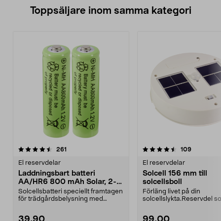
Toppsäljare inom samma kategori
4.5 av 5 stjärnor
recensioner
4.0 av 5 stjärnor
recension
261
109
El reservdelar
El reservdelar
Laddningsbart batteri
Solcell 156 mm till
AA/HR6 800 mAh Solar, 2-
solcellsboll
pack
Solcellsbatteri speciellt framtagen
Förläng livet på din
för trädgårdsbelysning med
solcellslykta.Reservdel 
solceller och AA-...
passar:36-6493-2, TN-8
811...
39,90
99,00