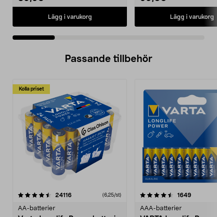
Lägg i varukorg
Lägg i varukorg
Passande tillbehör
Kolla priset
4.5av 5 stjärnor
recensioner
4.5av 5 stjärnor
recensio
24116
1649
(6,25/st)
AA-batterier
AAA-batterier