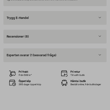
Trygg E-Handel
Recensioner
(8)
Experten svarar
(1 besvarad fråga)
Fri frakt
Fri retur
Från 599 kr*
Till valfri butik
Öppet köp
Hämta i butik
365 dagar öppet köp
Beställ online, från butikslager