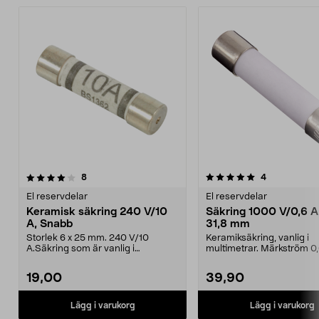
5.0av 5 stjärnor
recensioner
recensioner
8
4
El reservdelar
El reservdelar
Keramisk säkring 240 V/10
Säkring 1000 V/0,6 A,
A, Snabb
31,8 mm
Storlek 6 x 25 mm. 240 V/10
Keramiksäkring, vanlig i
A.Säkring som är vanlig i
multimetrar. Märkström 0,
multimetrar.
Märkspänning 1000 V. Mått
19,00
39,90
Lägg i varukorg
Lägg i varukorg