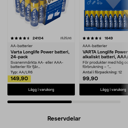
4.5av 5 stjärnor
recensioner
4.5av 5 stjärnor
recensio
24104
1649
(6,25/st)
AA-batterier
AAA-batterier
Varta Longlife Power batteri,
VARTA Longlife Power
24-pack
alkaliskt batteri, AA
Svanenmärkta AA- eller AAA-
För produkter med hög oc
batterier för fjär...
förbrukning – ”...
Typ:
AA/LR6
Antal i förpackning:
12
149,90
99,90
Lägg i varukorg
Lägg i varukorg
Reservdelar