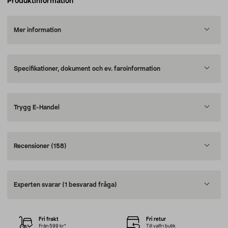
Produktinformation
Mer information
Specifikationer, dokument och ev. faroinformation
Trygg E-Handel
Recensioner
(158)
Experten svarar
(1 besvarad fråga)
Fri frakt
Fri retur
Från 599 kr*
Till valfri butik