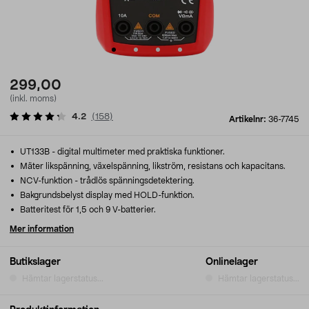
299,00
(inkl. moms)
4.2
(
158
)
Artikelnr:
36-7745
UT133B - digital multimeter med praktiska funktioner.
Mäter likspänning, växelspänning, likström, resistans och kapacitans.
NCV-funktion - trådlös spänningsdetektering.
Bakgrundsbelyst display med HOLD-funktion.
Batteritest för 1,5 och 9 V-batterier.
Mer information
Butikslager
Onlinelager
Hämtar lagerstatus...
Hämtar lagerstatus...