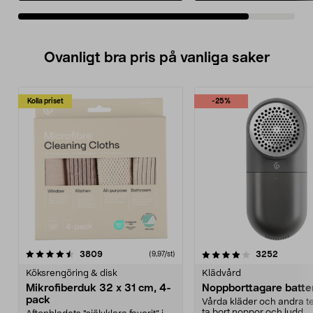
Ovanligt bra pris på vanliga saker
Kolla priset
-25%
4.0av 5 stjärnor
recensioner
4.5av 5 stjärnor
recensio
3809
3252
(9,97/st)
Köksrengöring & disk
Klädvård
Mikrofiberduk 32 x 31 cm, 4-
Noppborttagare batter
pack
Vårda kläder och andra tex
ta bort noppor och ludd.