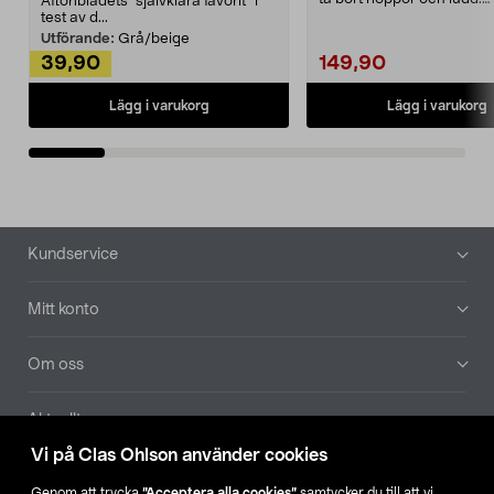
Aftonbladets "självklara favorit” i
Noppborttagaren fräs...
test av d...
Utförande:
Grå/beige
39,90
149,90
Lägg i varukorg
Lägg i varukorg
Sidfot
Kundservice
Mitt konto
Om oss
Aktuellt
Vi på Clas Ohlson använder cookies
Våra bolag
Genom att trycka
”Acceptera alla cookies”
samtycker du till att vi