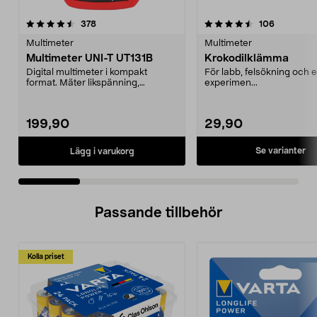
4.5 av 5 stjärnor
recensioner
4.5 av 5 stjärnor
recension
378
106
Multimeter
Multimeter
Multimeter UNI-T UT131B
Krokodilklämma
Digital multimeter i kompakt
För labb, felsökning och e
format. Mäter likspänning,
experimen...
växelspänning, likström ...
199,90
29,90
Se varianter
Lägg i varukorg
Passande tillbehör
Kolla priset