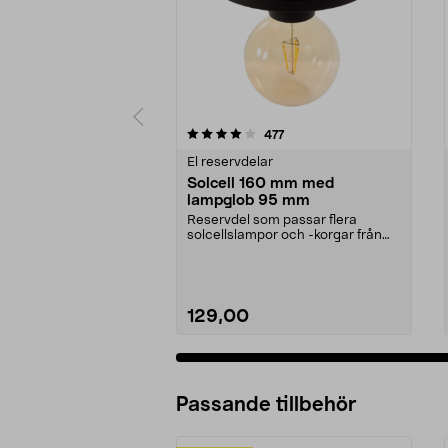
0 av 5 stjärnor
4.5 av 5 stjärnor
recensioner
477
El reservdelar
Solcell 160 mm med
lampglob 95 mm
Reservdel som passar flera
solcellslampor och -korgar från
Northlight. Solcell d...
129,00
Passande tillbehör