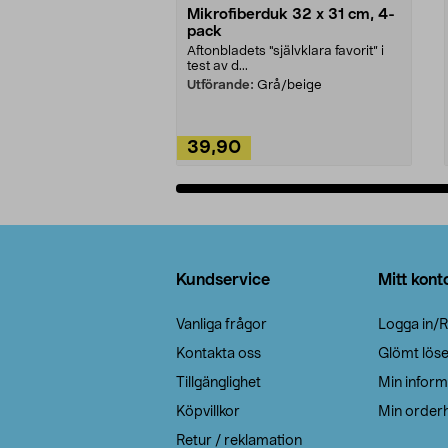
Mikrofiberduk 32 x 31 cm, 4-
pack
Aftonbladets "självklara favorit” i
test av d...
Utförande:
Grå/beige
39,90
Lägg i varukorg
Sidfot
Kundservice
Mitt kont
Vanliga frågor
Logga in/R
Kontakta oss
Glömt lös
Tillgänglighet
Min inform
Köpvillkor
Min orderh
Retur / reklamation