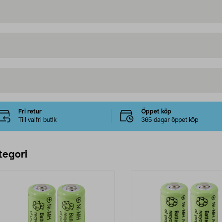
Fri retur
Öppet köp
Till valfri butik
365 dagar öppet köp
tegori