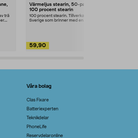
nne,
Värmeljus stearin, 50-pack,
Bikarbonat
100 procent stearin
Ett allsidigt 
städning och 
v trä
100 procent stearin. Tillverkade i
ute. Städa med
er.
Sverige som brinner med en
vacker och sotfri ...
59,90
49,90
Lägg i varukorg
Lägg
Våra bolag
Clas Fixare
Batteriexperten
Teknikdelar
PhoneLife
Reservdelaronline