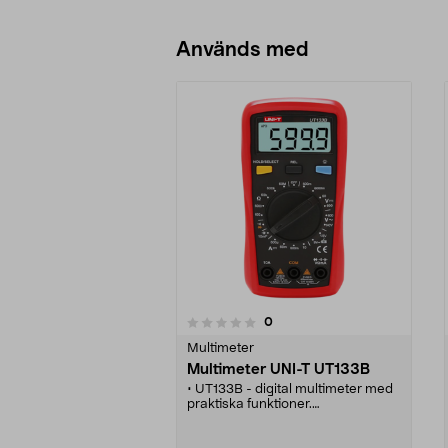
Lägg i varukorg
Används med
recensioner
0
0 av 5 stjärnor
0.0 av 5 stjärnor
Multimeter
Multimeter UNI-T UT133B
• UT133B - digital multimeter med
praktiska funktioner.
• Mäter likspänning,
växelspänning, likström, resistans