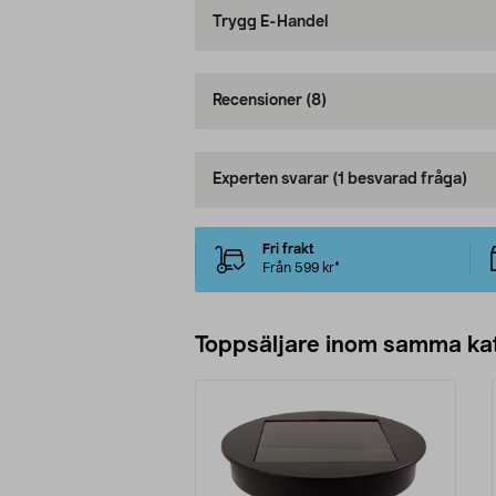
Trygg E-Handel
Recensioner
(8)
Experten svarar
(1 besvarad fråga)
Fri frakt
Från 599 kr*
Toppsäljare inom samma ka