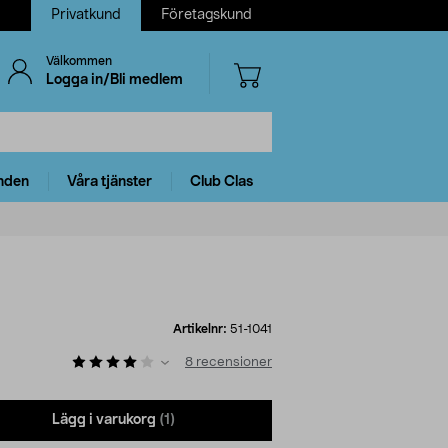
Privatkund
Företagskund
Välkommen
Logga in/Bli medlem
nden
Våra tjänster
Club Clas
Artikelnr:
51-1041
8
recensioner
Lägg i varukorg
(1)