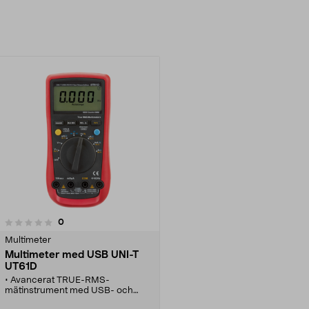
Lägg i varukorg
Lägg i varukorg
recensioner
0
Multimeter
Multimeter med USB UNI-T
UT61D
• Avancerat TRUE-RMS-
mätinstrument med USB- och
RS232-anslutning.