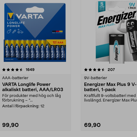
4.5av 5 stjärnor
recensioner
recensioner
1649
207
AAA-batterier
9V-batterier
VARTA Longlife Power
Energizer Max Plus 9 V-
alkaliskt batteri, AAA/LR03
batteri, 1-pack
För produkter med hög och låg
Kraftfullt 9-voltsbatteri med
förbrukning – ”...
livslängd. Energizer Max Plu
batterier – p...
Antal i förpackning:
12
99,90
69,90