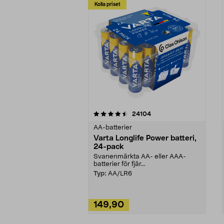
Kolla priset
5av 5 stjärnor
4.5av 5 stjärnor
recensioner
24104
AA-batterier
Varta Longlife Power batteri,
24-pack
Svanenmärkta AA- eller AAA-
batterier för fjär...
Typ:
AA/LR6
149,90