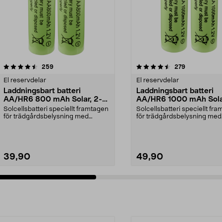
4.5 av 5 stjärnor
recensioner
4.5 av 5 stjärnor
recensioner
259
279
El reservdelar
El reservdelar
Laddningsbart batteri
Laddningsbart batteri
AA/HR6 800 mAh Solar, 2-
AA/HR6 1000 mAh Sola
pack
pack
Solcellsbatteri speciellt framtagen
Solcellsbatteri speciellt fr
för trädgårdsbelysning med
för trädgårdsbelysning med
solceller och AA-...
solceller och AA-...
39,90
49,90