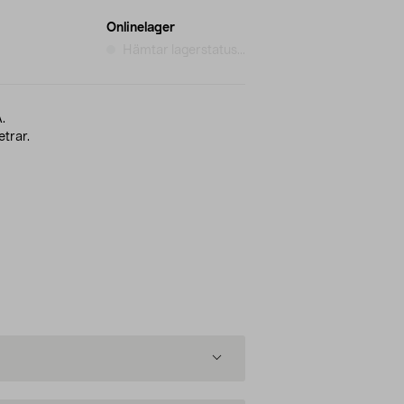
Onlinelager
Hämtar lagerstatus...
.
etrar.