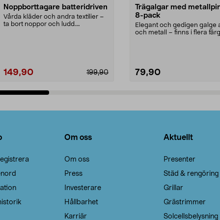
Noppborttagare batteridriven
Trägalgar med metallpi
8-pack
Vårda kläder och andra textilier –
ta bort noppor och ludd.
Elegant och gedigen galge a
Noppborttagaren fräs...
och metall – finns i flera färg
Galge med sv...
149,90
79,90
199,90
Lägg i varukorg
Lägg i varukorg
o
Om oss
Aktuellt
egistrera
Om oss
Presenter
enord
Press
Städ & rengöring
ation
Investerare
Grillar
istorik
Hållbarhet
Grästrimmer
Karriär
Solcellsbelysning