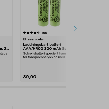
4.5 av 5 stjärnor
recensioner
3.5
166
8
El reservdelar
Hem reservde
Laddningsbart batteri
Avtappnings
r, 2-
AAA/HR03 300 mAh Solar,
saftmaja
2-pack
amtagen
Solcellsbatteri speciellt framtagen
Slangsats med
för trädgårdsbelysning med
klämma och stå
solceller och AAA...
39,90
69,90