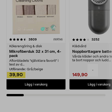
4.0av 5 stjärnor
recensioner
4.5av 5 stjärnor
recensio
3809
3252
(9,97/st)
Köksrengöring & disk
Klädvård
Mikrofiberduk 32 x 31 cm, 4-
Noppborttagare batter
pack
Vårda kläder och andra tex
ta bort noppor och ludd.
Aftonbladets "självklara favorit” i
Noppborttagaren fräs...
test av d...
Utförande:
Grå/beige
-
39,90
149,90
Lägg i varukorg
Lägg i varukorg