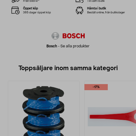
Från 599 kr*
Till valfri butik
Öppet köp
Hämta i butik
365 dagar öppet köp
Beställ online, från butikslager
Bosch
-
Se alla produkter
Toppsäljare inom samma kategori
-17%