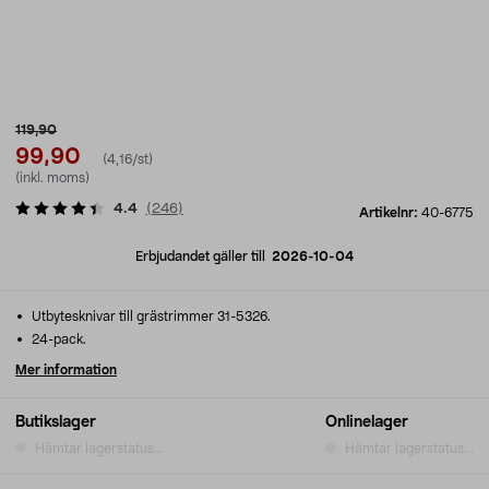
119,90
99,90
(4,16/st)
(inkl. moms)
4.4
(
246
)
Artikelnr:
40-6775
Erbjudandet gäller till
2026-10-04
Utbytesknivar till grästrimmer 31-5326.
24-pack.
Mer information
Butikslager
Onlinelager
Hämtar lagerstatus...
Hämtar lagerstatus...