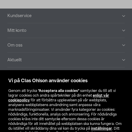
Sidfot
Kundservice
Mitt konto
Om oss
Aktuellt
Våra bolag
Vi på Clas Ohlson använder cookies
Hitta butik
Genom att trycka
”Acceptera alla cookies”
samtycker du till att vi
lagrar cookies och andra spårtekniker på din enhet
enligt vår
cookiepolicy
för att förbättra upplevelsen på vår webbplats,
SE
NO
FI
analysera webbplatsens användning samt anpassa våra
marknadsföringsinsatser. Vi använder fyra kategorier av cookies:
nödvändiga, funktionella, analys och annonsering. För nödvändiga
cookies krävs inte ditt samtycke eftersom dessa cookies är
nödvändiga för att innehållet på webbplatsen ska kunna fungera. Om
du istället vill skräddarsy dina val kan du trycka på
inställningar
. Ditt