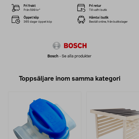
Fri frakt
Fri retur
Från 599 kr*
Till valfri butik
Öppet köp
Hämta i butik
365 dagar öppet köp
Beställ online, från butikslager
Bosch
-
Se alla produkter
Toppsäljare inom samma kategori