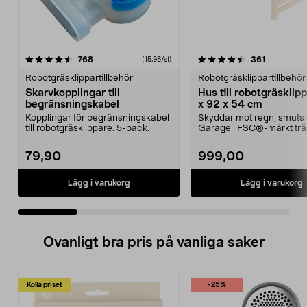
4.5 av 5 stjärnor
recensioner
4.5 av 5 stjärnor
recensione
768
361
(15,98/st)
Robotgräsklippartillbehör
Robotgräsklippartillbehör
Skarvkopplingar till
Hus till robotgräsklip
begränsningskabel
x 92 x 54 cm
Kopplingar för begränsningskabel
Skyddar mot regn, smuts 
till robotgräsklippare. 5-pack.
Garage i FSC®-märkt trä
Lättmonterat – huset p...
79,90
999,00
Lägg i varukorg
Lägg i varukorg
Ovanligt bra pris på vanliga saker
Kolla priset
-25%