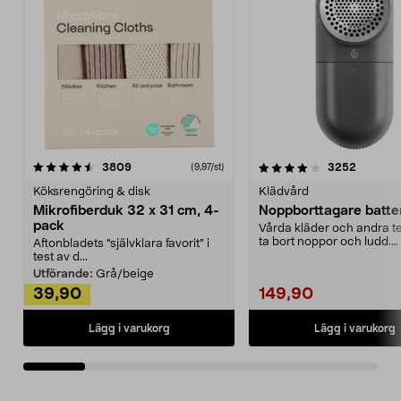
4.0av 5 stjärnor
recensioner
4.5av 5 stjärnor
recensio
3809
3252
(9,97/st)
Köksrengöring & disk
Klädvård
Mikrofiberduk 32 x 31 cm, 4-
Noppborttagare batter
pack
Vårda kläder och andra tex
ta bort noppor och ludd.
Aftonbladets "självklara favorit” i
Noppborttagaren fräs...
test av d...
Utförande:
Grå/beige
39,90
149,90
Lägg i varukorg
Lägg i varukorg