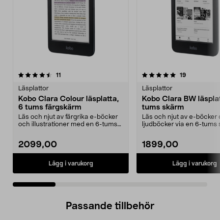
5.0 av 5 stjärnor
recensioner
5.0 av 5 stjärnor
recensioner
11
19
Läsplattor
Läsplattor
Kobo Clara Colour läsplatta,
Kobo Clara BW läsplat
6 tums färgskärm
tums skärm
Läs och njut av färgrika e-böcker
Läs och njut av e-böcker
och illustrationer med en 6-tums
ljudböcker via en 6-tums
färgskärm. Ko...
Kobo Clara BW – enk...
2099,00
1899,00
Lägg i varukorg
Lägg i varukorg
Passande tillbehör