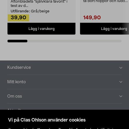
ta bort noppor och ludd.
Aftonbladets "självklara favorit” i
Noppborttagaren fräs...
test av d...
Utförande:
Grå/beige
39,90
149,90
Lägg i varukorg
Lägg i varukorg
Sidfot
Kundservice
Mitt konto
Om oss
Aktuellt
Vi på Clas Ohlson använder cookies
Våra bolag