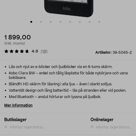
1 899,00
(inkl. moms)
4.8
(
19
)
Artikelnr:
39-5045-2
Läs och njut av e-böcker och ljudböcker via en 6-tums skärm.
Kobo Clara BW – enkel och tålig läsplatta för både nybörjare och vana
bokläsare.
Bländfri HD-skärm för läsning i alla ljus – även i starkt solljus.
Vattentät design och lång batteritid – läs på stranden eller vid poolen.
Med Bluetooth – anslut hörlurar och lyssna på ljudbok.
Mer information
Butikslager
Onlinelager
Hämtar lagerstatus...
Hämtar lagerstatus...