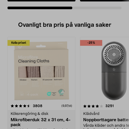
Ovanligt bra pris på vanliga saker
Kolla priset
-25%
4.0av 5 stjärnor
recensioner
4.5av 5 stjärnor
recensio
3808
3251
(9,97/st)
Köksrengöring & disk
Klädvård
Mikrofiberduk 32 x 31 cm, 4-
Noppborttagare batter
pack
Vårda kläder och andra tex