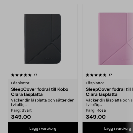
5.0av 5 stjärnor
recensioner
recensioner
17
17
0.0 av 5 stjärnor
Läsplattor
Läsplattor
SleepCover fodral till Kobo
SleepCover fodral till
Clara läsplatta
Clara läsplatta
Väcker din läsplatta och sätter den
Väcker din läsplatta och s
i viloläg...
i viloläg...
Färg:
Svart
Färg:
Rosa
349,00
349,00
Lägg i varukorg
Lägg i varukorg