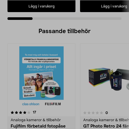
Lägg i varukorg
Lägg i varukorg
Passande tillbehör
recensioner
4.5av 5 stjärnor
17
recensioner
0
0.0 av 5 stjärnor
Analoga kameror & tillbehör
Analoga kameror & tillbe
Fujifilm förbetald fotopåse
GT Photo Retro 24 fär