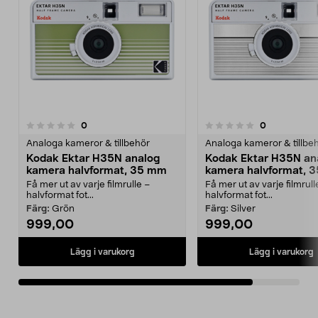
recensioner
recensioner
0
0
0.0 av 5 stjärnor
Analoga kameror & tillbehör
Analoga kameror & tillbe
Kodak Ektar H35N analog
Kodak Ektar H35N an
kamera halvformat, 35 mm
kamera halvformat, 
Få mer ut av varje filmrulle –
Få mer ut av varje filmrull
halvformat fot...
halvformat fot...
Färg:
Grön
Färg:
Silver
999,00
999,00
Lägg i varukorg
Lägg i varukorg