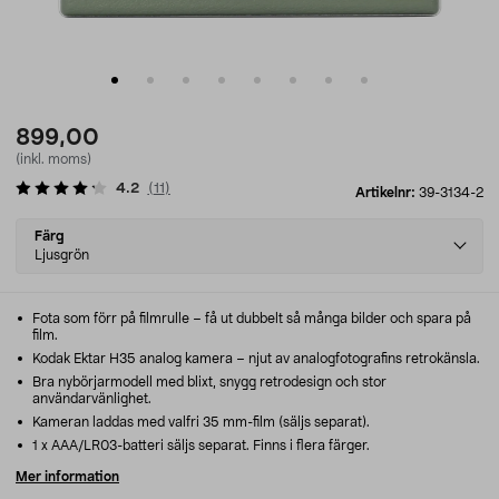
899,00
(inkl. moms)
4.2
(
11
)
Artikelnr:
39-3134-2
Select
Färg
variant
Ljusgrön
Fota som förr på filmrulle – få ut dubbelt så många bilder och spara på
film.
Kodak Ektar H35 analog kamera – njut av analogfotografins retrokänsla.
Bra nybörjarmodell med blixt, snygg retrodesign och stor
användarvänlighet.
Kameran laddas med valfri 35 mm-film (säljs separat).
1 x AAA/LR03-batteri säljs separat. Finns i flera färger.
Mer information