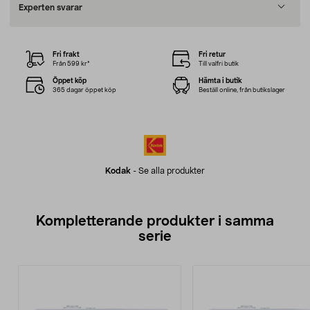
Experten svarar
Fri frakt
Fri retur
Från 599 kr*
Till valfri butik
Öppet köp
Hämta i butik
365 dagar öppet köp
Beställ online, från butikslager
Kodak
-
Se alla produkter
Kompletterande produkter i samma
serie