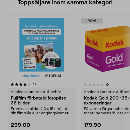
Toppsäljare inom samma kategori
Nyhet
recensioner
4.5 av 5 stjärnor
17
recensioner
0
0.0 av 5 stjärnor
Analoga kameror & tillbehör
Analoga kameror & tillbe
Fujifilm förbetald fotopåse
Kodak Gold 200 135-
36 bilder
exponeringar
Framkalla bilder (10 x 15 cm) från
Få varma färger och natur
din filmrulle eller engångskamera.
toner i semesterbilder oc
Fotopåse d...
vardagsögonblick. Kodak.
299,00
179,90