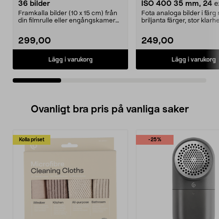
36 bilder
ISO 400 35 mm, 24 e
Framkalla bilder (10 x 15 cm) från
Fota analoga bilder i fär
din filmrulle eller engångskamera.
briljanta färger, stor klar
Fotopåse d...
fin kornigh...
299,00
249,00
Lägg i varukorg
Lägg i varukorg
Ovanligt bra pris på vanliga saker
Kolla priset
-25%