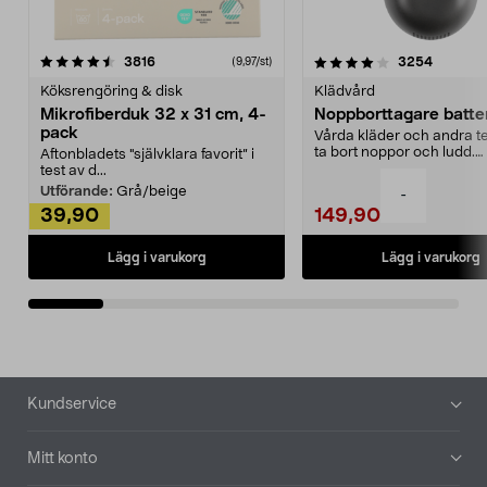
4.0av 5 stjärnor
recensioner
4.5av 5 stjärnor
recensio
3816
3254
(9,97/st)
Köksrengöring & disk
Klädvård
Mikrofiberduk 32 x 31 cm, 4-
Noppborttagare batter
pack
Vårda kläder och andra tex
ta bort noppor och ludd.
Aftonbladets "självklara favorit” i
Noppborttagaren fräs...
test av d...
Utförande:
Grå/beige
-
39,90
149,90
Lägg i varukorg
Lägg i varukorg
Sidfot
Kundservice
Mitt konto