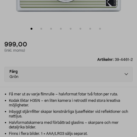
999,00
(inkl. moms)
Artikelnr:
39-4461-2
Select
Färg
variant
Grön
Få mer ut av varje filmrulle – halvformat fotar två foton per ruta.
Kodak Ektar H35N – en liten kamera i retrostil med stora kreativa
möjligheter.
Inbyggt stjärnfilter skapar konstnärliga ljuseffekter vid reflektioner och
nattljus.
Halvformatskamera med förbättrad glaslins – skarpare och mer
detaljrika bilder.
Finns i flera bilder. 1 × AAA/LR03 säljs separat.