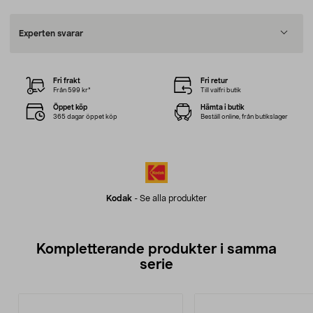
Experten svarar
Fri frakt
Fri retur
Från 599 kr*
Till valfri butik
Öppet köp
Hämta i butik
365 dagar öppet köp
Beställ online, från butikslager
Kodak
-
Se alla produkter
Kompletterande produkter i samma
serie