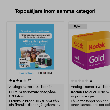
Toppsäljare inom samma kategori
Nyhet
recensioner
4.5 av 5 stjärnor
17
recensioner
0
0.0 av 5 stjärnor
Analoga kameror & tillbehör
Analoga kameror & tillbe
Fujifilm förbetald fotopåse
Kodak Gold 200 135-
36 bilder
exponeringar
Framkalla bilder (10 x 15 cm) från
Få varma färger och natur
din filmrulle eller engångskamera.
toner i semesterbilder oc
Fotopåse d...
vardagsögonblick. Kodak.