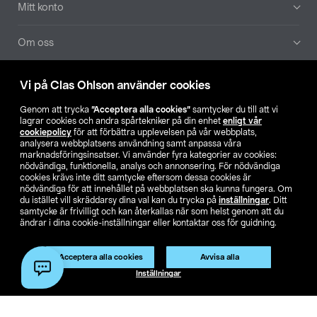
Mitt konto
Om oss
Aktuellt
Vi på Clas Ohlson använder cookies
Genom att trycka
”Acceptera alla cookies”
samtycker du till att vi
Våra bolag
lagrar cookies och andra spårtekniker på din enhet
enligt vår
cookiepolicy
för att förbättra upplevelsen på vår webbplats,
analysera webbplatsens användning samt anpassa våra
Hitta butik
marknadsföringsinsatser. Vi använder fyra kategorier av cookies:
nödvändiga, funktionella, analys och annonsering. För nödvändiga
cookies krävs inte ditt samtycke eftersom dessa cookies är
SE
NO
FI
nödvändiga för att innehållet på webbplatsen ska kunna fungera. Om
du istället vill skräddarsy dina val kan du trycka på
inställningar
. Ditt
samtycke är frivilligt och kan återkallas när som helst genom att du
ändrar i dina cookie-inställningar eller kontaktar oss för guidning.
Acceptera alla cookies
Avvisa alla
Inställningar
Köpvillkor
Privacy statement
Klubbvillkor
För företag
Ändra till priser exklusive moms