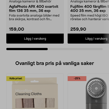
Analoga kameror & tillbehör
Analoga kameror & tillbe
AgfaPhoto APX 400 svartvit
Fujifilm 400 färgfilm 
film 136 35 mm, 36 exp
400 35 mm, 36 exp
Fota svartvita analoga bilder med
Speed film med högt ISO 
bra skärpa, kontrast och fin
rörelse och hanterar var
kornighet. AgfaPh...
ljus inne och u...
159,00
259,90
Lägg i varukorg
Lägg i varukorg
Ovanligt bra pris på vanliga saker
Kolla priset
-25%