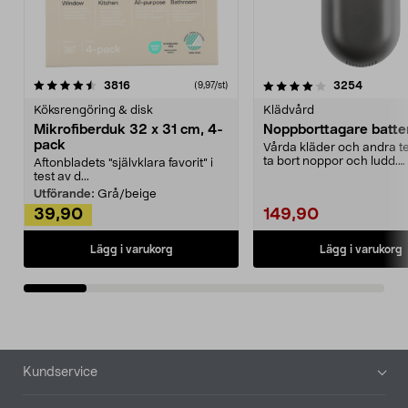
4.0av 5 stjärnor
recensioner
4.5av 5 stjärnor
recensio
3816
3254
(9,97/st)
Köksrengöring & disk
Klädvård
Mikrofiberduk 32 x 31 cm, 4-
Noppborttagare batter
pack
Vårda kläder och andra tex
ta bort noppor och ludd.
Aftonbladets "självklara favorit” i
Noppborttagaren fräs...
test av d...
Utförande:
Grå/beige
39,90
149,90
Lägg i varukorg
Lägg i varukorg
Sidfot
Kundservice