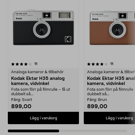
4.0av 5 stjärnor
recensioner
4.0av 5 stjärnor
recensioner
11
11
Analoga kameror & tillbehör
Analoga kameror & tillbe
Kodak Ektar H35 analog
Kodak Ektar H35 ana
kamera, vidvinkel
kamera, vidvinkel
Fota som förr på filmrulle – få ut
Fota som förr på filmrulle 
dubbelt så...
dubbelt så...
Färg:
Svart
Färg:
Brun
899,00
899,00
Lägg i varukorg
Lägg i varukorg