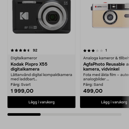
3.0av 5 stjärnor
recensioner
3.0av 5 stjärnor
recensioner
92
1
Digitalkameror
Analoga kameror & tillbe
Kodak Pixpro X55
AgfaPhoto Reusable a
digitalkamera
kamera, vidvinkel
Lättanvänd digital kompaktkamera
Fota med äkta film – aute
med laddbart...
analogbilder ...
Färg:
Svart
Färg:
Sand
1 999,00
499,00
Lägg i varukorg
Lägg i varukorg