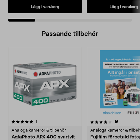
Lägg i varukorg
Lägg i varukorg
Passande tillbehör
4.0av 5 stjärnor
recensioner
recensioner
1
16
0.0 av 5 stjärnor
Analoga kameror & tillbehör
Analoga kameror & tillbe
AgfaPhoto APX 400 svartvit
Fujifilm förbetald fot