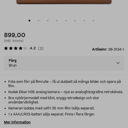
899,00
(inkl. moms)
4.2
(
11
)
Artikelnr:
39-3134-1
Select
Färg
variant
Brun
Fota som förr på filmrulle – få ut dubbelt så många bilder och spara på
film.
Kodak Ektar H35 analog kamera – njut av analogfotografins retrokänsla.
Bra nybörjarmodell med blixt, snygg retrodesign och stor
användarvänlighet.
Kameran laddas med valfri 35 mm-film (säljs separat).
1 x AAA/LR03-batteri säljs separat. Finns i flera färger.
Mer information