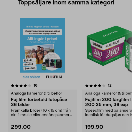
Toppsäljare inom samma kategori
4.0 av 5 stjärnor
recensioner
recensioner
16
12
0.0 av 5 stjärnor
Analoga kameror & tillbehör
Analoga kameror & tillbe
Fujifilm förbetald fotopåse
Fujifilm 200 färgfilm 
36 bilder
200 35 mm, 36 exp
Framkalla bilder (10 x 15 cm) från
Speedfilm med balansera
din filmrulle eller engångskamera.
idealisk för dagsljus och
Fotopåse d...
med blixt. Fuji...
299,00
199,90