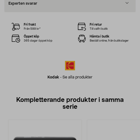
Experten svarar
Fri frakt
Fri retur
Från 599 kr*
Till valfri butik
Öppet köp
Hämta i butik
365 dagar öppet köp
Beställ online, från butikslager
Kodak
-
Se alla produkter
Kompletterande produkter i samma
serie