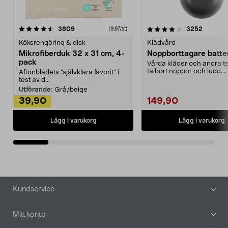
4.0av 5 stjärnor
recensioner
4.5av 5 stjärnor
recensio
3809
3252
(9,97/st)
Köksrengöring & disk
Klädvård
Mikrofiberduk 32 x 31 cm, 4-
Noppborttagare batter
pack
Vårda kläder och andra tex
ta bort noppor och ludd.
Aftonbladets "självklara favorit” i
Noppborttagaren fräs...
test av d...
Utförande:
Grå/beige
39,90
149,90
Lägg i varukorg
Lägg i varukorg
Sidfot
Kundservice
Mitt konto