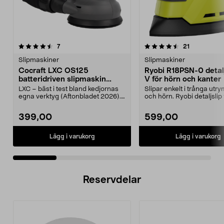
4.5 av 5 stjärnor
recensioner
4.5 av 5 stjärnor
recensioner
7
21
Slipmaskiner
Slipmaskiner
Cocraft LXC OS125
Ryobi R18PSN-0 detalj
batteridriven slipmaskin
V för hörn och kanter
oscillerande 18 V
LXC – bäst i test bland kedjornas
Slipar enkelt i trånga ut
egna verktyg (Aftonbladet 2026).
och hörn. Ryobi detaljslip
Kraftfull exe...
snabb och effe...
399,00
599,00
Lägg i varukorg
Lägg i varukorg
Reservdelar