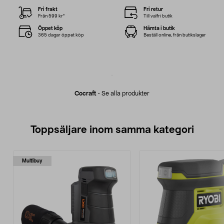
Fri frakt
Fri retur
Från 599 kr*
Till valfri butik
Öppet köp
Hämta i butik
365 dagar öppet köp
Beställ online, från butikslager
Cocraft
-
Se alla produkter
Toppsäljare inom samma kategori
Multibuy