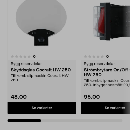
recensioner
recensioner
0
0
0.0 av 5 stjärnor
0.0 av 5 stjärnor
Bygg reservdelar
Bygg reservdelar
Skyddsglas Cocraft HW 250
Strömbrytare On/Off 
HW 250
Till kombislipmaskin Cocraft HW
250.
Till kombislipmaskin Coc
250. Inbyggnadsmått 29,5
mm.
48,00
95,00
Se varianter
Se varianter