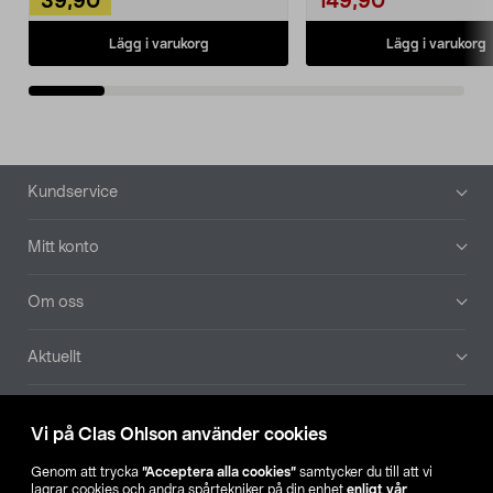
39,90
149,90
Lägg i varukorg
Lägg i varukorg
Sidfot
Kundservice
Mitt konto
Om oss
Aktuellt
Våra bolag
Vi på Clas Ohlson använder cookies
Hitta butik
Genom att trycka
”Acceptera alla cookies”
samtycker du till att vi
lagrar cookies och andra spårtekniker på din enhet
enligt vår