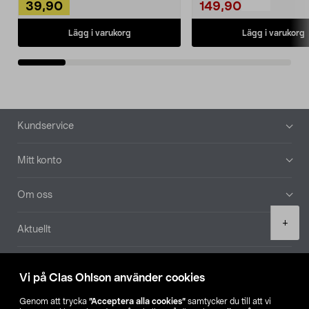
39,90
149,90
Lägg i varukorg
Lägg i varukorg
Sidfot
Kundservice
Mitt konto
Om oss
Product
+
Aktuellt
quantity
Våra bolag
Vi på Clas Ohlson använder cookies
Hitta butik
Genom att trycka
”Acceptera alla cookies”
samtycker du till att vi