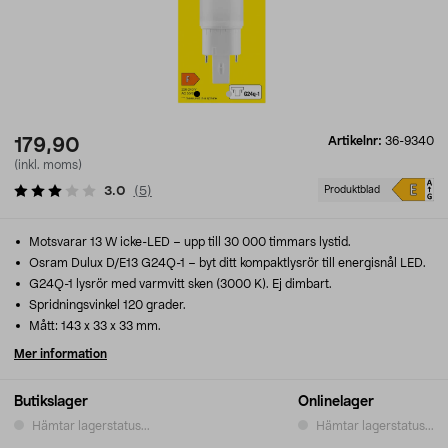
Artikelnr:
36-9340
179,90
(inkl. moms)
3.0
(
5
)
Produktblad
Motsvarar 13 W icke-LED – upp till 30 000 timmars lystid.
Osram Dulux D/E13 G24Q-1 – byt ditt kompaktlysrör till energisnål LED.
G24Q-1 lysrör med varmvitt sken (3000 K). Ej dimbart.
Spridningsvinkel 120 grader.
Mått: 143 x 33 x 33 mm.
Mer information
Butikslager
Onlinelager
Hämtar lagerstatus...
Hämtar lagerstatus...