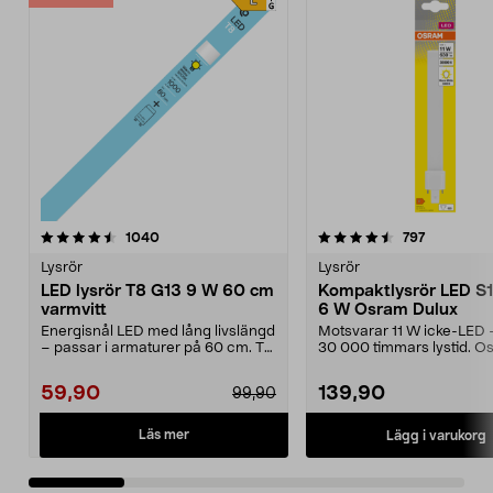
4.5 av 5 stjärnor
recensioner
4.5 av 5 stjärnor
recensione
1040
797
Lysrör
Lysrör
LED lysrör T8 G13 9 W 60 cm
Kompaktlysrör LED S
varmvitt
6 W Osram Dulux
Energisnål LED med lång livslängd
Motsvarar 11 W icke-LED – 
– passar i armaturer på 60 cm. T8
30 000 timmars lystid. O
G13 9 W – LE...
Dulux S11 G23 – ...
59,90
139,90
99,90
Läs mer
Lägg i varukorg