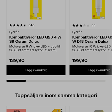
3.5av 5 stjärnor
recensioner
4.5av 5 stjärnor
recensione
346
33
Lysrör
Lysrör
Kompaktlysrör LED G23 4 W
Kompaktlysrör LED G
S9 Osram Dulux
W D18 Osram Dulux
Motsvarar 9 W icke-LED – upp till
Motsvarar 18 W icke-LED –
30 000 timmars lystid. Osram
30 000 timmars lystid. O
Dulux S9 G23 – by...
Dulux D18 G24q-2...
139,90
199,90
Lägg i varukorg
Lägg i varukorg
Toppsäljare inom samma kategori
-40%