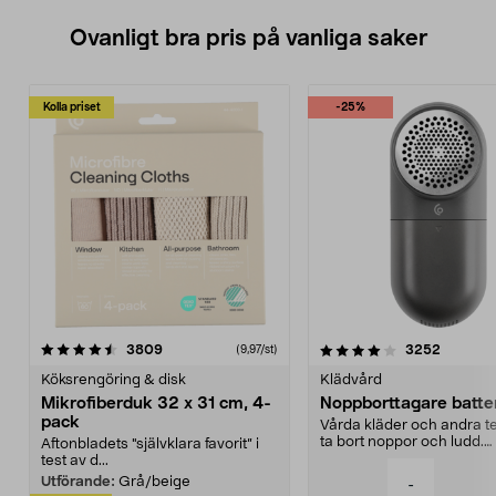
Ovanligt bra pris på vanliga saker
Kolla priset
-25%
4.0av 5 stjärnor
recensioner
4.5av 5 stjärnor
recensio
3809
3252
(9,97/st)
Köksrengöring & disk
Klädvård
Mikrofiberduk 32 x 31 cm, 4-
Noppborttagare batter
pack
Vårda kläder och andra tex
ta bort noppor och ludd.
Aftonbladets "självklara favorit” i
Noppborttagaren fräs...
test av d...
Utförande:
Grå/beige
-