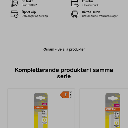
Fri frakt
Fri retur
Från 599 kr*
Till valfri butik
Öppet köp
Hämta i butik
365 dagar öppet köp
Beställ online, från butikslager
Osram
-
Se alla produkter
Kompletterande produkter i samma
serie