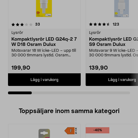
4.5av 5 stjärnor
recensioner
4.5av 5 stjärnor
recensione
33
123
Lysrör
Lysrör
Kompaktlysrör LED G24q-2 7
Kompaktlysrör LED G
W D18 Osram Dulux
S9 Osram Dulux
Motsvarar 18 W icke-LED – upp till
Motsvarar 9 W icke-LED – 
30 000 timmars lystid. Osram
30 000 timmars lystid. O
Dulux D18 G24q-2...
Dulux S9 G23 – by...
199,90
139,90
Lägg i varukorg
Lägg i varukorg
Toppsäljare inom samma kategori
-40%