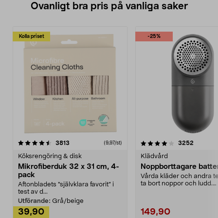
Ovanligt bra pris på vanliga saker
Kolla priset
-25%
4.0av 5 stjärnor
recensioner
4.5av 5 stjärnor
recensio
3813
3252
(9,97/st)
Köksrengöring & disk
Klädvård
Mikrofiberduk 32 x 31 cm, 4-
Noppborttagare batter
pack
Vårda kläder och andra tex
ta bort noppor och ludd.
Aftonbladets "självklara favorit” i
Noppborttagaren fräs...
test av d...
Utförande:
Grå/beige
39,90
149,90