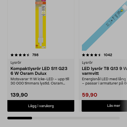
4.5 av 5 stjärnor
recensioner
4.5 av 5 stjärnor
recensio
798
1042
Lysrör
Lysrör
Kompaktlysrör LED S11 G23
LED lysrör T8 G13 9 
6 W Osram Dulux
varmvitt
Motsvarar 11 W icke-LED – upp till
Energisnål LED med lång 
30 000 timmars lystid. Osram
– passar i armaturer på 
Dulux S11 G23 – ...
G13 9 W – LE...
139,90
59,90
Läs mer
Lägg i varukorg