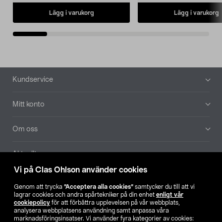
Lägg i varukorg
Lägg i varukorg
Sidfot
Kundservice
Mitt konto
Om oss
Aktuellt
Vi på Clas Ohlson använder cookies
Våra bolag
Genom att trycka
”Acceptera alla cookies”
samtycker du till att vi
lagrar cookies och andra spårtekniker på din enhet
enligt vår
Hitta butik
cookiepolicy
för att förbättra upplevelsen på vår webbplats,
analysera webbplatsens användning samt anpassa våra
marknadsföringsinsatser. Vi använder fyra kategorier av cookies: