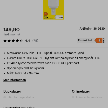
Artikelnr:
36-9339
149,90
(inkl. moms)
4.4
(
78
)
Produktblad
Motsvarar 13 W icke-LED – upp till 30 000 timmars lystid.
Osram Dulux D13 G24D-1 – byt ditt kompaktlysrör till energisnål LED.
G24D-1 lysrör med varmvitt sken (3000 K). Ej dimbart.
Spridningsvinkel 120 grader.
Mått: 148 x 34 x 34 mm.
Mer information
Butikslager
Onlinelager
Hämtar lagerstatus...
Hämtar lagerstatus...