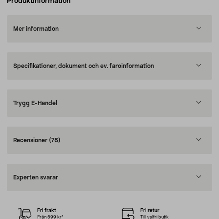
Produktinformation
Mer information
Specifikationer, dokument och ev. faroinformation
Trygg E-Handel
Recensioner
(78)
Experten svarar
Fri frakt
Fri retur
Från 599 kr*
Till valfri butik