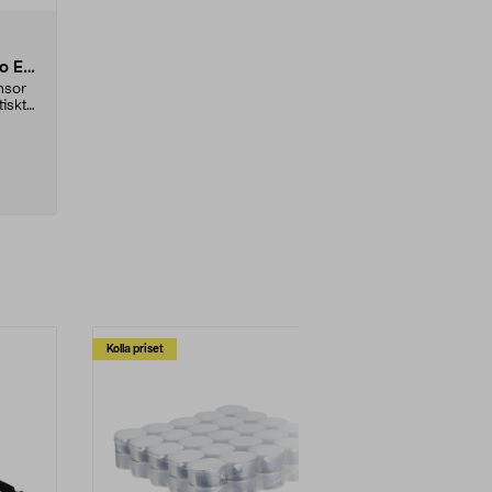
nsor
iskt
Kolla priset
Multibuy