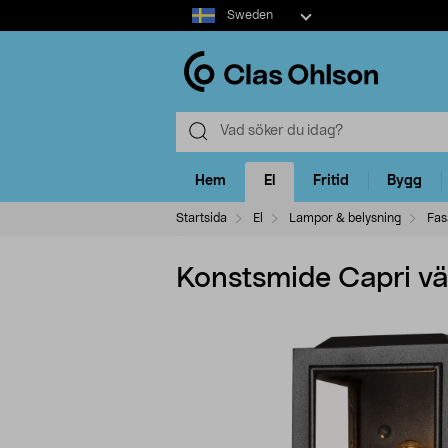
Select
Sweden
market
Hem
El
Fritid
Bygg
Startsida
El
Lampor & belysning
Fas
Konstsmide Capri vä