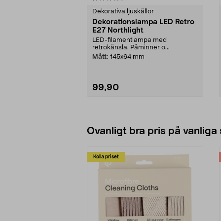
Dekorativa ljuskällor
Dekorationslampa LED Retro
E27 Northlight
LED-filamentlampa med
retrokänsla. Påminner o...
Mått:
145x64 mm
99,90
Lägg i varukorg
Ovanligt bra pris på vanliga
Kolla priset