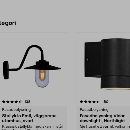
tegori
4.5 av 5 stjärnor
recensioner
4.5 av 5 stjärnor
recensioner
138
150
Fasadbelysning
Fasadbelysning
Stallykta Emil, vägglampa
Fasadbelysning Vidar
utomhus, svart
downlight , Northlight
Klassisk stallykta med skärm i stål.
Ge huset ett varmt, välkom