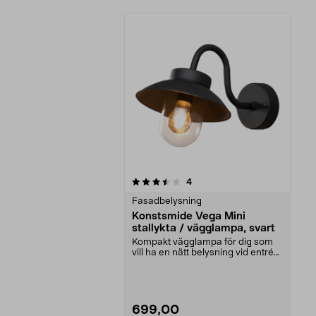
5av 5 stjärnor
recensioner
4
Fasadbelysning
Konstsmide Vega Mini
stallykta / vägglampa, svart
Kompakt vägglampa för dig som
vill ha en nätt belysning vid entrén
eller uteplat...
699,00