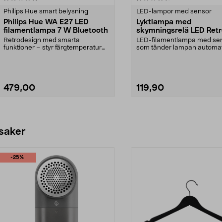
Philips Hue smart belysning
LED-lampor med sensor
Philips Hue WA E27 LED
Lyktlampa med
filamentlampa 7 W Bluetooth
skymningsrelä LED Retro E27,
Northlight
Retrodesign med smarta
LED-filamentlampa med se
funktioner – styr färgtemperatur
som tänder lampan automat
och ljusstyrka med app. ...
när det blir mörkt. G...
479,00
119,90
Lägg i varukorg
Lägg i varukorg
 saker
-25%