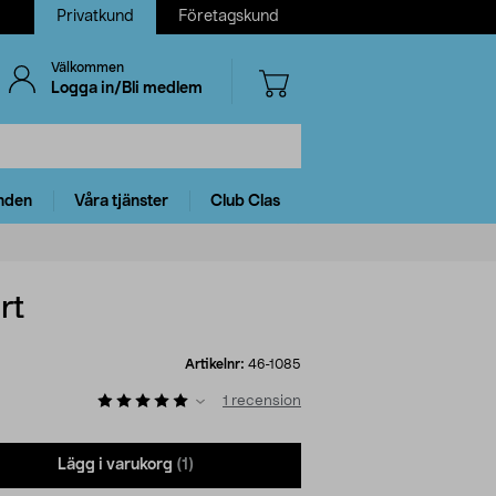
Privatkund
Företagskund
Välkommen
Logga in/Bli medlem
nden
Våra tjänster
Club Clas
rt
Artikelnr:
46-1085
1
recension
Lägg i varukorg
(1)