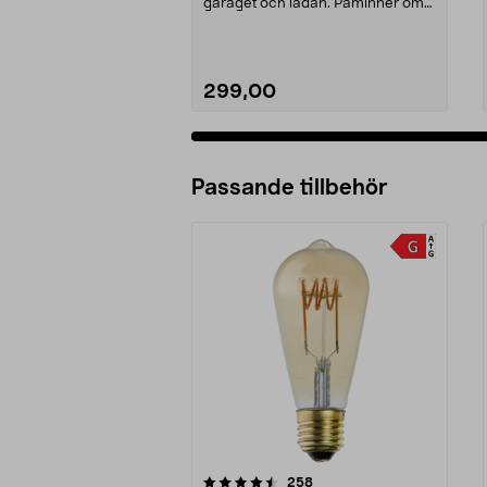
garaget och ladan. Påminner om
den klassiska sta...
299,00
Passande tillbehör
5av 5 stjärnor
5.0av 5 stjärnor
recensioner
258