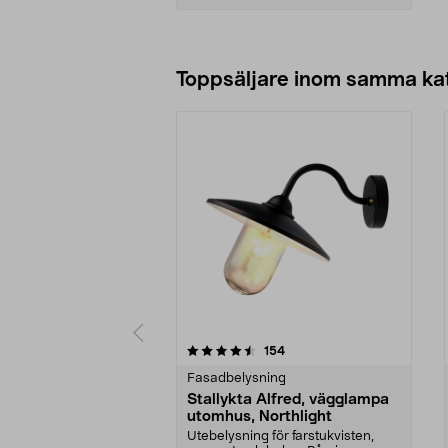
Lägg i varukorg
Toppsäljare inom samma ka
5 av 5 stjärnor
4.5 av 5 stjärnor
recensioner
154
Fasadbelysning
Stallykta Alfred, vägglampa
utomhus, Northlight
Utebelysning för farstukvisten,