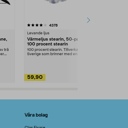
4.5av 5 stjärnor
recensioner
4.5
4378
2
Levande ljus
Rengöringsm
nne,
Värmeljus stearin, 50-pack,
Bikarbonat
100 procent stearin
Ett allsidigt 
städning och 
v trä
100 procent stearin. Tillverkade i
ute. Städa med
er.
Sverige som brinner med en
vacker och sotfri ...
59,90
49,90
Lägg i varukorg
Lägg
Våra bolag
Clas Fixare