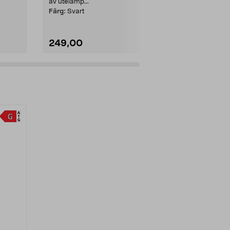
av utelamp...
av utelamp...
Färg:
Svart
Färg:
Vit
249,00
249,00