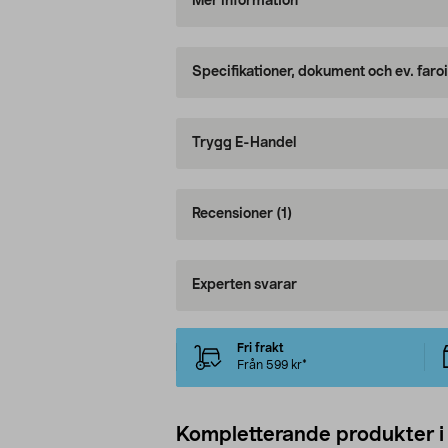
Mer information
Specifikationer, dokument och ev. faro
Trygg E-Handel
Recensioner
(1)
Experten svarar
Fri frakt
Från 599 kr*
Kompletterande produkter i