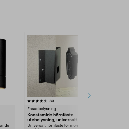
4.5 av 5 stjärnor
recensioner
4.5
33
3
Fasadbelysning
Fasadbelysni
Konstsmide hörnfäste
Konstsmide
utebelysning, universalt
utebelysnin
nande
Universalt hörnfäste för montering
Universalt hö