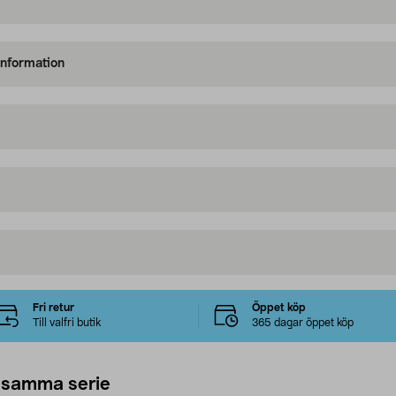
information
Fri retur
Öppet köp
Till valfri butik
365 dagar öppet köp
 samma serie