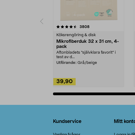
5av 5 stjärnor
4.0av 5 stjärnor
recensioner
3808
Köksrengöring & disk
Mikrofiberduk 32 x 31 cm, 4-
pack
Aftonbladets "självklara favorit” i
test av d...
Utförande:
Grå/beige
39,90
Lägg i varukorg
Sidfot
Kundservice
Mitt kont
Vanliga frågor
Logga in/R