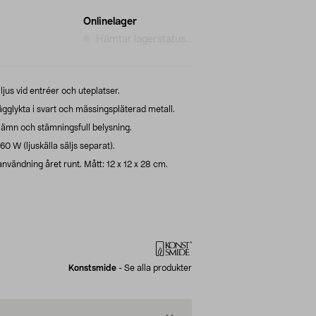
Onlinelager
Hämtar lagerstatus...
us vid entréer och uteplatser.
gglykta i svart och mässingspläterad metall.
 jämn och stämningsfull belysning.
0 W (ljuskälla säljs separat).
vändning året runt. Mått: 12 x 12 x 28 cm.
Konstsmide
-
Se alla produkter