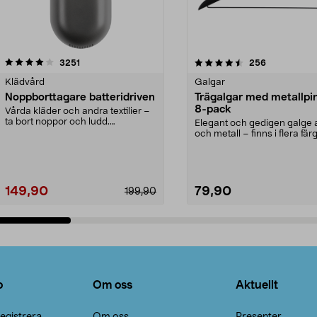
4.5av 5 stjärnor
recensioner
4.0av 5 stjärnor
recensioner
3251
256
Klädvård
Galgar
Noppborttagare batteridriven
Trägalgar med metallpi
8-pack
Vårda kläder och andra textilier –
ta bort noppor och ludd.
Elegant och gedigen galge a
Noppborttagaren fräs...
och metall – finns i flera färg
Galge med sv...
149,90
79,90
199,90
Lägg i varukorg
Lägg i varukorg
o
Om oss
Aktuellt
egistrera
Om oss
Presenter