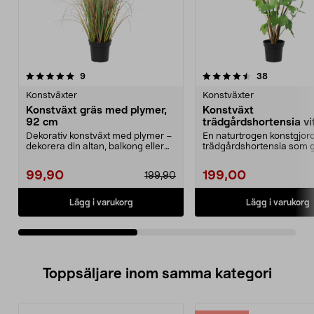
4.5av 5 stjärnor
recensioner
4.5av 5 stjärnor
recensione
9
38
Konstväxter
Konstväxter
Konstväxt gräs med plymer,
Konstväxt
92 cm
trädgårdshortensia vi
cm
Dekorativ konstväxt med plymer –
En naturtrogen konstgjor
dekorera din altan, balkong eller
trädgårdshortensia som 
uteplats. Nat...
uteplatsen liv. Klassisk ko..
99,90
199,00
199,90
Lägg i varukorg
Lägg i varukorg
Toppsäljare inom samma kategori