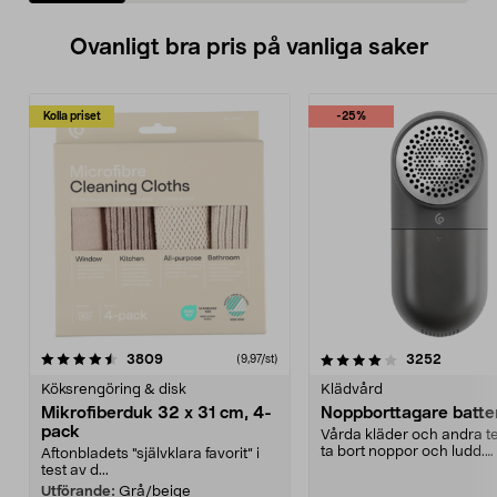
Ovanligt bra pris på vanliga saker
Kolla priset
-25%
4.0av 5 stjärnor
recensioner
4.5av 5 stjärnor
recensio
3809
3252
(9,97/st)
Köksrengöring & disk
Klädvård
Mikrofiberduk 32 x 31 cm, 4-
Noppborttagare batter
pack
Vårda kläder och andra tex
ta bort noppor och ludd.
Aftonbladets "självklara favorit” i
Noppborttagaren fräs...
test av d...
Utförande:
Grå/beige