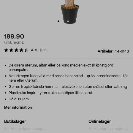
199,90
(inkl. moms)
4.5
(
20
)
Artikelnr:
44-6143
Dekorera uterum, altan eller balkong med en exotisk konstgjord
bananpalm.
Naturtrogen konstväxt med breda bananblad – grön inredningsdetalj för
hem eller uterum.
Ger en tropisk känsla hemma – plastväxt helt utan skötsel eller vattning.
Plastkruka ingår – ytterkruka kan köpas till separat.
Höjd: 60 cm.
Mer information
Butikslager
Onlinelager
Hämtar lagerstatus...
Hämtar lagerstatus...