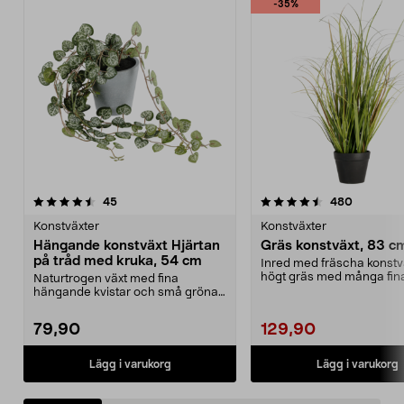
-35%
4.5 av 5 stjärnor
recensioner
4.5 av 5 stjärnor
recension
45
480
Konstväxter
Konstväxter
Hängande konstväxt Hjärtan
Gräs konstväxt, 83 c
på tråd med kruka, 54 cm
Inred med fräscha konstv
högt gräs med många fina
Naturtrogen växt med fina
För dig som vill...
hängande kvistar och små gröna
blad – perfekt i en amp...
79,90
129,90
Lägg i varukorg
Lägg i varukorg