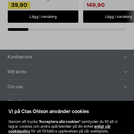
39,90
149,90
Lägg i varukorg
Lägg i varukorg
Sidfot
Kundservice
Mitt konto
Om oss
Aktuellt
Vi på Clas Ohlson använder cookies
Våra bolag
Genom att trycka
”Acceptera alla cookies”
samtycker du till att vi
lagrar cookies och andra spårtekniker på din enhet
enligt vår
Hitta butik
cookiepolicy
för att förbättra upplevelsen på vår webbplats,