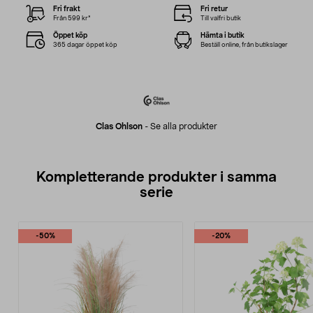
Fri frakt
Fri retur
Från 599 kr*
Till valfri butik
Öppet köp
Hämta i butik
365 dagar öppet köp
Beställ online, från butikslager
Clas Ohlson
-
Se alla produkter
Kompletterande produkter i samma
serie
-50%
-20%