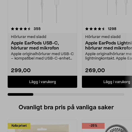
4.5 av 5 stjärnor
recensioner
4.0 av 5 stjärnor
recensio
355
1298
Hörlurar med sladd
Hörlurar med sladd
Apple EarPods USB-C,
Apple EarPods Lightni
hörlurar med mikrofon
hörlurar med mikrofo
Apple originalhörlurar med USB-C
Apple originalhörlurar m
– kompatibel med USB-C-enheter
lightningkontakt. Apple E
med iOS 10 eller...
Lightning – maximerad...
299,00
269,00
Lägg i varukorg
Lägg i varukorg
Ovanligt bra pris på vanliga saker
Kolla priset
-25%