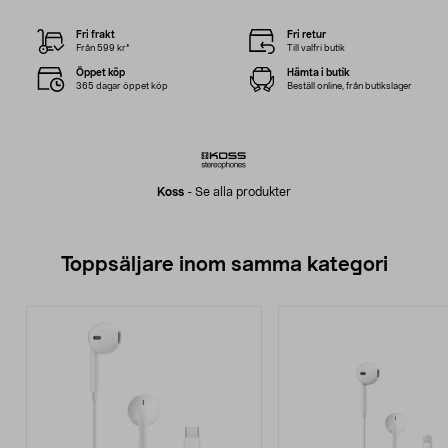
Fri frakt
Fri retur
Från 599 kr*
Till valfri butik
Öppet köp
Hämta i butik
365 dagar öppet köp
Beställ online, från butikslager
Koss
-
Se alla produkter
Toppsäljare inom samma kategori