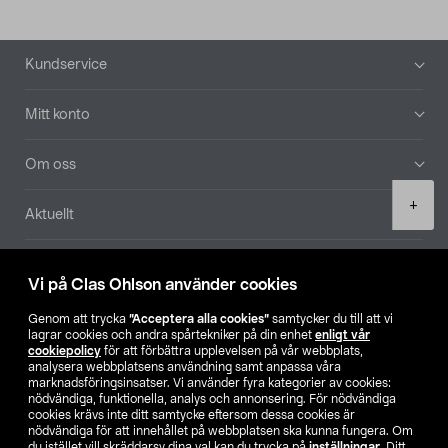
Sidfot
Kundservice
Mitt konto
Om oss
Product
+
Aktuellt
quantity
Våra bolag
Vi på Clas Ohlson använder cookies
Hitta butik
Genom att trycka
”Acceptera alla cookies”
samtycker du till att vi
lagrar cookies och andra spårtekniker på din enhet
enligt vår
cookiepolicy
för att förbättra upplevelsen på vår webbplats,
SE
NO
FI
analysera webbplatsens användning samt anpassa våra
marknadsföringsinsatser. Vi använder fyra kategorier av cookies:
nödvändiga, funktionella, analys och annonsering. För nödvändiga
cookies krävs inte ditt samtycke eftersom dessa cookies är
nödvändiga för att innehållet på webbplatsen ska kunna fungera. Om
du istället vill skräddarsy dina val kan du trycka på
inställningar
. Ditt