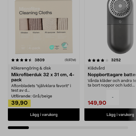
4.0av 5 stjärnor
recensioner
4.5av 5 stjärnor
recensio
3809
3252
(9,97/st)
Köksrengöring & disk
Klädvård
Mikrofiberduk 32 x 31 cm, 4-
Noppborttagare batter
pack
Vårda kläder och andra tex
ta bort noppor och ludd.
Aftonbladets "självklara favorit” i
Noppborttagaren fräs...
test av d...
Utförande:
Grå/beige
-
39,90
149,90
Lägg i varukorg
Lägg i varukorg