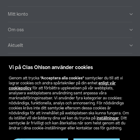
Mitt konto
Om oss
Aktuellt
Våra bolag
Vi på Clas Ohlson använder cookies
Hitta butik
Genom att trycka
”Acceptera alla cookies”
samtycker du till att vi
lagrar cookies och andra spårtekniker på din enhet
enligt vår
cookiepolicy
för att förbättra upplevelsen på vår webbplats,
SE
NO
FI
analysera webbplatsens användning samt anpassa våra
marknadsföringsinsatser. Vi använder fyra kategorier av cookies:
nödvändiga, funktionella, analys och annonsering. För nödvändiga
cookies krävs inte ditt samtycke eftersom dessa cookies är
nödvändiga för att innehållet på webbplatsen ska kunna fungera. Om
du istället vill skräddarsy dina val kan du trycka på
inställningar
. Ditt
samtycke är frivilligt och kan återkallas när som helst genom att du
ändrar i dina cookie-inställningar eller kontaktar oss för guidning.
Köpvillkor
Privacy statement
Klubbvillkor
För företag
Ändra till priser exklusive moms