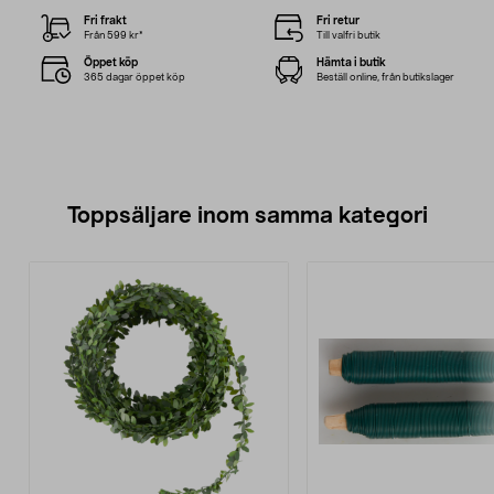
Fri frakt
Fri retur
Från 599 kr*
Till valfri butik
Öppet köp
Hämta i butik
365 dagar öppet köp
Beställ online, från butikslager
Toppsäljare inom samma kategori