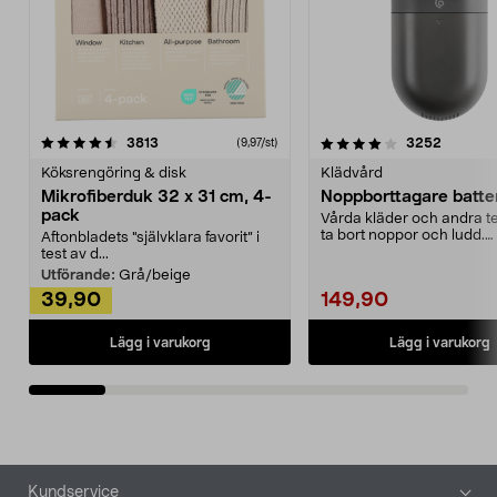
4.0av 5 stjärnor
recensioner
4.5av 5 stjärnor
recensio
3813
3252
(9,97/st)
Köksrengöring & disk
Klädvård
Mikrofiberduk 32 x 31 cm, 4-
Noppborttagare batter
pack
Vårda kläder och andra tex
ta bort noppor och ludd.
Aftonbladets "självklara favorit” i
Noppborttagaren fräs...
test av d...
Utförande:
Grå/beige
39,90
149,90
Lägg i varukorg
Lägg i varukorg
Sidfot
Kundservice