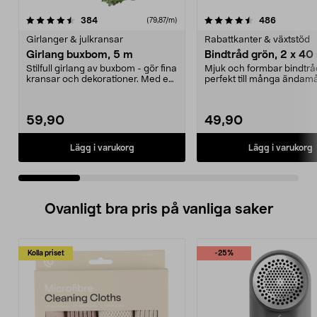
4.5 av 5 stjärnor
recensioner
4.5 av 5 stjärnor
recension
384
486
(79,87/m)
Girlanger & julkransar
Rabattkanter & växtstöd
Girlang buxbom, 5 m
Bindtråd grön, 2 x 40
Stilfull girlang av buxbom - gör fina
Mjuk och formbar bindtrå
kransar och dekorationer. Med en
perfekt till många ändamå
buxbomsgi...
Inplastad ståltråd ...
59,90
49,90
Lägg i varukorg
Lägg i varukorg
Ovanligt bra pris på vanliga saker
Kolla priset
-25%