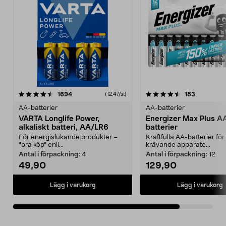
4.5av 5 stjärnor
recensioner
recensione
1694
183
(12,47/st)
AA-batterier
AA-batterier
VARTA Longlife Power,
Energizer Max Plus A
alkaliskt batteri, AA/LR6
batterier
För energislukande produkter –
Kraftfulla AA-batterier för
”bra köp” enli...
krävande apparate...
Antal i förpackning:
4
Antal i förpackning:
12
49,90
129,90
Lägg i varukorg
Lägg i varukorg