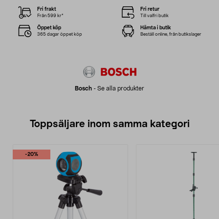
Fri frakt
Fri retur
Från 599 kr*
Till valfri butik
Öppet köp
Hämta i butik
365 dagar öppet köp
Beställ online, från butikslager
Bosch
-
Se alla produkter
Toppsäljare inom samma kategori
-20%