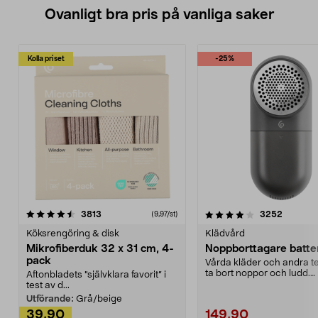
Ovanligt bra pris på vanliga saker
Kolla priset
-25%
4.0av 5 stjärnor
recensioner
4.5av 5 stjärnor
recensio
3813
3252
(9,97/st)
Köksrengöring & disk
Klädvård
Mikrofiberduk 32 x 31 cm, 4-
Noppborttagare batter
pack
Vårda kläder och andra tex
ta bort noppor och ludd.
Aftonbladets "självklara favorit” i
Noppborttagaren fräs...
test av d...
Utförande:
Grå/beige
39,90
149,90