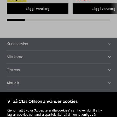
Lägg i varukorg
Lägg i varukorg
Sidfot
Kundservice
Mitt konto
Om oss
Aktuellt
Våra bolag
Vi på Clas Ohlson använder cookies
Hitta butik
Genom att trycka
”Acceptera alla cookies”
samtycker du till att vi
lagrar cookies och andra spårtekniker på din enhet
enligt vår