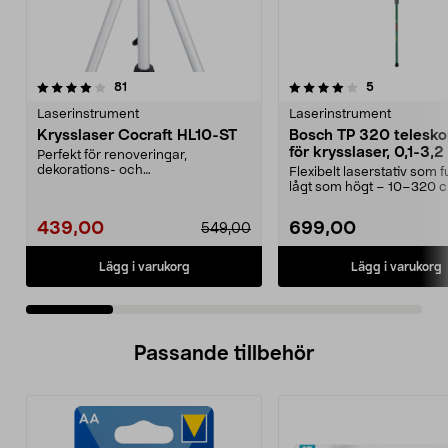
4.0 av 5 stjärnor
recensioner
4.5 av 5 stjärnor
recensioner
81
5
Laserinstrument
Laserinstrument
Krysslaser Cocraft HL10-ST
Bosch TP 320 telesko
för krysslaser, 0,1-3,
Perfekt för renoveringar,
dekorations- och
Flexibelt laserstativ som 
underhållsarbete. Underlättar när
lågt som högt – 10–320 
du ...
arbetshöjd. Bosch T...
439,00
699,00
549,00
Lägg i varukorg
Lägg i varukorg
Passande tillbehör