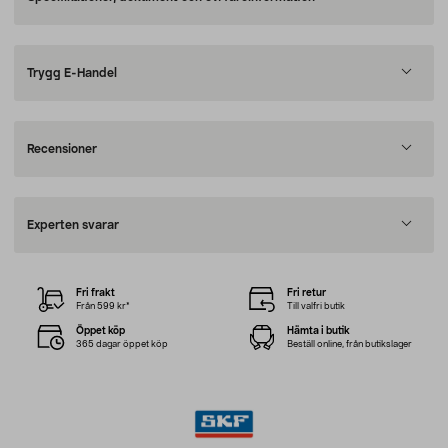
Trygg E-Handel
Recensioner
Experten svarar
Fri frakt
Fri retur
Från 599 kr*
Till valfri butik
Öppet köp
Hämta i butik
365 dagar öppet köp
Beställ online, från butikslager