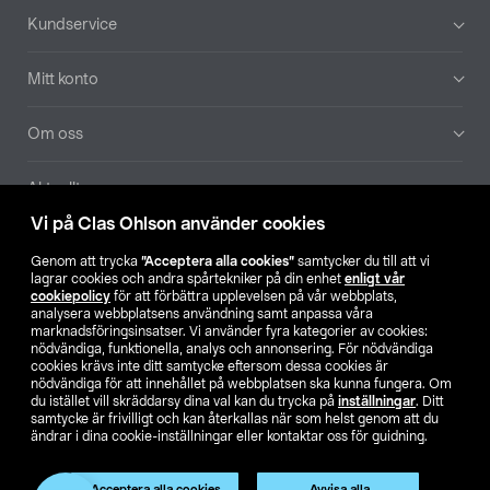
Sidfot
Kundservice
Mitt konto
Om oss
Aktuellt
Vi på Clas Ohlson använder cookies
Våra bolag
Genom att trycka
”Acceptera alla cookies”
samtycker du till att vi
lagrar cookies och andra spårtekniker på din enhet
enligt vår
Hitta butik
cookiepolicy
för att förbättra upplevelsen på vår webbplats,
analysera webbplatsens användning samt anpassa våra
marknadsföringsinsatser. Vi använder fyra kategorier av cookies:
nödvändiga, funktionella, analys och annonsering. För nödvändiga
SE
NO
FI
cookies krävs inte ditt samtycke eftersom dessa cookies är
nödvändiga för att innehållet på webbplatsen ska kunna fungera. Om
du istället vill skräddarsy dina val kan du trycka på
inställningar
. Ditt
samtycke är frivilligt och kan återkallas när som helst genom att du
ändrar i dina cookie-inställningar eller kontaktar oss för guidning.
Acceptera alla cookies
Avvisa alla