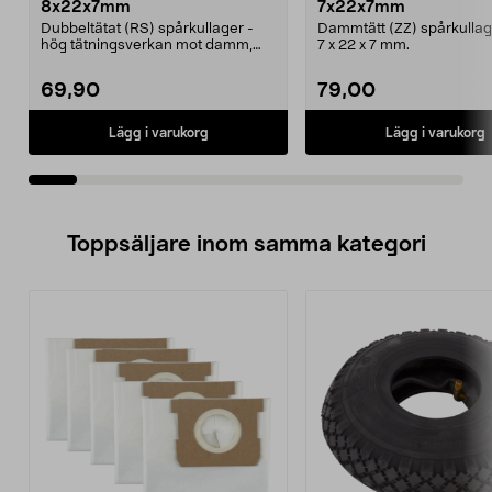
8x22x7mm
7x22x7mm
Dubbeltätat (RS) spårkullager -
Dammtätt (ZZ) spårkullage
hög tätningsverkan mot damm,
7 x 22 x 7 mm.
smuts och vatten. M...
69,90
79,00
Lägg i varukorg
Lägg i varukorg
Toppsäljare inom samma kategori