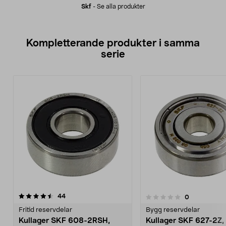
Skf
-
Se alla produkter
Kompletterande produkter i samma
serie
recensioner
5.0av 5 stjärnor
44
recensioner
0
0.0 av 5 stjärnor
Fritid reservdelar
Bygg reservdelar
Kullager SKF 608-2RSH,
Kullager SKF 627-2Z,