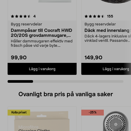
4.5 av 5 stjärnor
recensioner
5.0 av 5 stjärnor
recensione
4
155
Bygg reservdelar
Bygg reservdelar
Dammpåsar till Cocraft HWD
Däck med innerslang
20/20S grovdammsugare,
Däck 4-lagers inklusive 
5-pack
vinklad ventil. Passande
Håller dammsugaren effektiv med
luftgummihjul i dimen...
fräsch påse vid varje byte.
Dammsugarpåsar för C...
99,90
149,90
Lägg i varukorg
Lägg i varukorg
Ovanligt bra pris på vanliga saker
Kolla priset
-25%