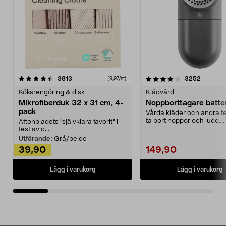
4.0av 5 stjärnor
recensioner
4.5av 5 stjärnor
recensio
3813
3252
(9,97/st)
Köksrengöring & disk
Klädvård
Mikrofiberduk 32 x 31 cm, 4-
Noppborttagare batter
pack
Vårda kläder och andra tex
ta bort noppor och ludd.
Aftonbladets "självklara favorit” i
Noppborttagaren fräs...
test av d...
Utförande:
Grå/beige
39,90
149,90
Lägg i varukorg
Lägg i varukorg