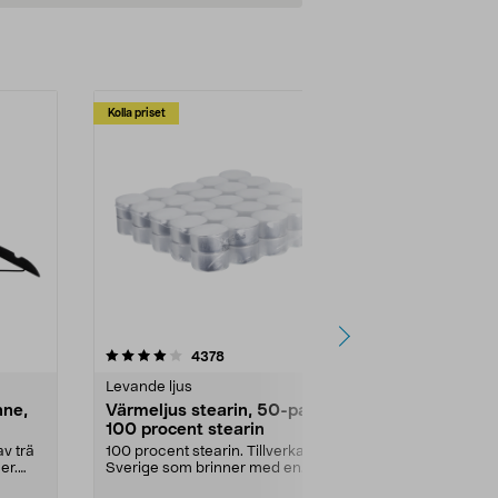
Kolla priset
Multibuy
4.5av 5 stjärnor
recensioner
4.5
4378
2
Levande ljus
Rengöringsm
nne,
Värmeljus stearin, 50-pack,
Bikarbonat
100 procent stearin
Ett allsidigt 
städning och 
v trä
100 procent stearin. Tillverkade i
ute. Städa med
er.
Sverige som brinner med en
vacker och sotfri ...