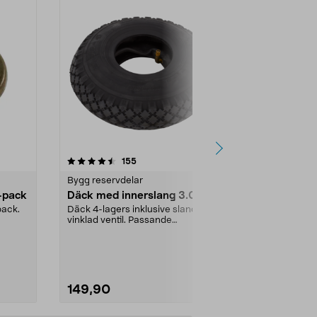
4.5 av 5 stjärnor
recensioner
4.5
155
9
Bygg reservdelar
Bygg reservd
-pack
Däck med innerslang 3.00-4
Gummipack
till vattenlå
pack.
Däck 4-lagers inklusive slang med
vinklad ventil. Passande
Tätning till vat
luftgummihjul i dimen...
Passar rörsy
(innerdiamete
149,90
28,00