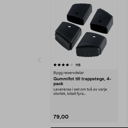
0 av 5 stjärnor
4.0 av 5 stjärnor
recensioner
115
Bygg reservdelar
Gummifot till trappstege, 4-
pack
Levereras i set om två av varje
storlek, totalt fyra
stycken.Innermåtten på de t...
79,00