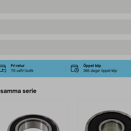
Fri retur
Öppet köp
Till valfri butik
365 dagar öppet köp
 samma serie