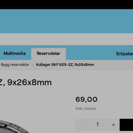
Multimedia
Reservdelar
Erbjuda
Bygg reservdelar
Kullager SKF 629-2Z, 9x26x8mm
2Z, 9x26x8mm
69,00
(inkl. moms)
Product
quantity