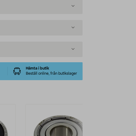
Hämta i butik
Beställ online, från butikslager