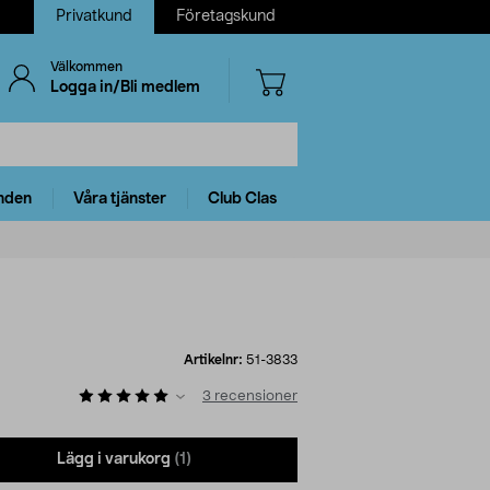
Privatkund
Företagskund
Välkommen
Logga in/Bli medlem
nden
Våra tjänster
Club Clas
Artikelnr:
51-3833
3
recensioner
Lägg i varukorg
(1)