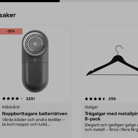
 saker
-25%
4.5av 5 stjärnor
recensioner
4.0av 5 stjärnor
recensioner
3251
256
Klädvård
Galgar
Noppborttagare batteridriven
Trägalgar med metallpi
8-pack
Vårda kläder och andra textilier –
ta bort noppor och ludd.
Elegant och gedigen galge a
Noppborttagaren fräs...
och metall – finns i flera färg
Galge med sv...