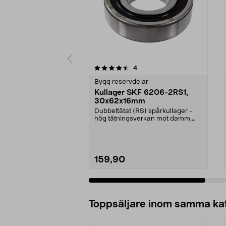
5av 5 stjärnor
5.0av 5 stjärnor
recensioner
4
Bygg reservdelar
Kullager SKF 6206-2RS1,
30x62x16mm
Dubbeltätat (RS) spårkullager -
hög tätningsverkan mot damm,
smuts och vatten. M...
159,90
Lägg i varukorg
Toppsäljare inom samma ka