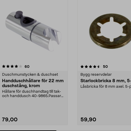
4.5 av 5 stjärnor
recensioner
4.5 av 5 stjärnor
recensioner
60
50
Duschmunstycken & duschset
Bygg reservdelar
Handduschhållare för 22 mm
Starlockbricka 8 mm, 5
duschstång, krom
Låsbricka för 8 mm axel. 5-
Hållare för duschhandtag till tak-
och handdusch 40-9865.Passar
22 mm stång och ...
79,00
59,90