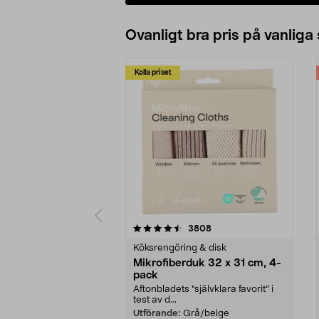
Ovanligt bra pris på vanliga
Kolla priset
5av 5 stjärnor
4.0av 5 stjärnor
recensioner
3808
Köksrengöring & disk
Mikrofiberduk 32 x 31 cm, 4-
pack
Aftonbladets "självklara favorit” i
test av d...
Utförande:
Grå/beige