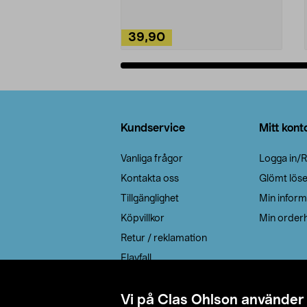
39,90
Lägg i varukorg
Sidfot
Kundservice
Mitt kont
Vanliga frågor
Logga in/R
Kontakta oss
Glömt lös
Tillgänglighet
Min inform
Köpvillkor
Min orderh
Retur / reklamation
Elavfall
Cookie policy
Leveransalternativ
Vi på Clas Ohlson använder