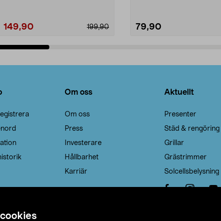
149,90
79,90
199,90
Lägg i varukorg
Lägg i varukorg
o
Om oss
Aktuellt
egistrera
Om oss
Presenter
enord
Press
Städ & rengöring
ation
Investerare
Grillar
istorik
Hållbarhet
Grästrimmer
Karriär
Solcellsbelysning
 cookies