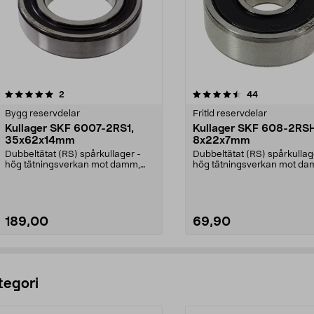
4.5av 5 stjärnor
recensioner
4.0av 5 stjärnor
recensioner
2
44
Bygg reservdelar
Fritid reservdelar
Kullager SKF 6007-2RS1,
Kullager SKF 608-2RSH
35x62x14mm
8x22x7mm
Dubbeltätat (RS) spårkullager -
Dubbeltätat (RS) spårkullag
hög tätningsverkan mot damm,
hög tätningsverkan mot da
smuts och vatten. M...
smuts och vatten. M...
189,00
69,90
Lägg i varukorg
Lägg i varukorg
tegori