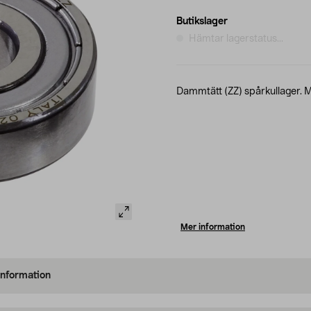
Butikslager
Hämtar lagerstatus...
Dammtätt (ZZ) spårkullager. M
Mer information
information