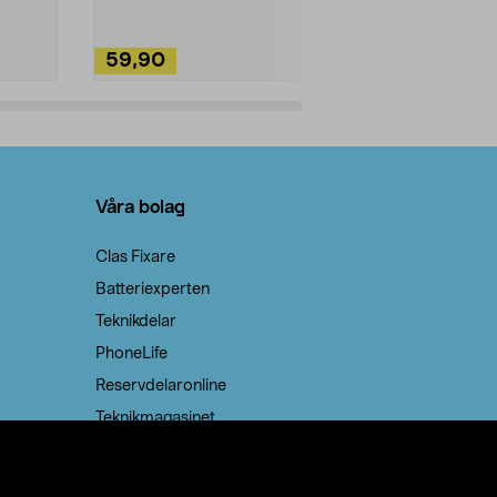
59,90
49,90
Lägg i varukorg
Lägg
Våra bolag
Clas Fixare
Batteriexperten
Teknikdelar
PhoneLife
Reservdelaronline
Teknikmagasinet