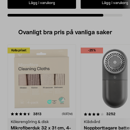
Lägg i varukorg
Lägg i varukorg
Ovanligt bra pris på vanliga saker
Kolla priset
-25%
4.0av 5 stjärnor
recensioner
4.5av 5 stjärnor
recensio
3813
3252
(9,97/st)
Köksrengöring & disk
Klädvård
Mikrofiberduk 32 x 31 cm, 4-
Noppborttagare batter