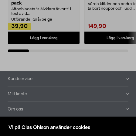
pack
Vårda kläder och andra tex
ta bort noppor och ludd.
Aftonbladets "självklara favorit” i
Noppborttagaren fräs...
test av d...
Utförande:
Grå/beige
39,90
149,90
Lägg i varukorg
Lägg i varukorg
Sidfot
Kundservice
Mitt konto
Om oss
Aktuellt
Vi på Clas Ohlson använder cookies