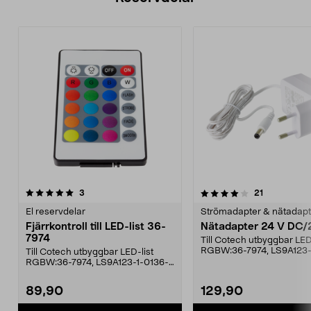
4.0av 5 stjärnor
recensioner
recensioner
3
21
El reservdelar
Strömadapter & nätadapt
Fjärrkontroll till LED-list 36-
Nätadapter 24 V DC/
7974
Till Cotech utbyggbar LED
RGBW:36-7974, LS9A123-
Till Cotech utbyggbar LED-list
7975, LS9A123-2-01.
RGBW:36-7974, LS9A123-1-0136-
7975, LS9A123-2-01Dr...
89,90
129,90