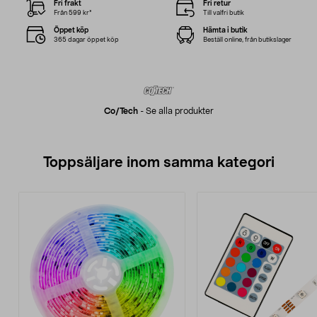
Fri frakt
Fri retur
Från 599 kr*
Till valfri butik
Öppet köp
Hämta i butik
365 dagar öppet köp
Beställ online, från butikslager
Co/tech
-
Se alla produkter
Toppsäljare inom samma kategori