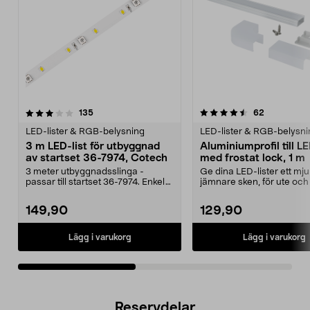
4.5av 5 stjärnor
recensioner
4.5av 5 stjärnor
recensione
135
62
LED-lister & RGB-belysning
LED-lister & RGB-belysni
3 m LED-list för utbyggnad
Aluminiumprofil till LE
av startset 36-7974, Cotech
med frostat lock, 1 m
3 meter utbyggnadsslinga -
Ge dina LED-lister ett mj
passar till startset 36-7974. Enkel
jämnare sken, för ute och
montering - utbyg...
Aluminiumprof...
149,90
129,90
Lägg i varukorg
Lägg i varukorg
Reservdelar