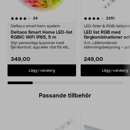
4.0 av 5 stjärnor
recensioner
4.0 av 5 stjärnor
recensio
26
2251
Deltaco smart hem-system
LED-lister & RGB-belysni
Deltaco Smart Home LED-list
LED list RGB med
RGBIC WiFi IP65, 5 m
färgkombinationer oc
fjärrkontroll, Cotech
Styr personliga ljuszoner med
3 m. Lättmonterad
fjärrkontroll, app eller röst för ett
stämningsbelysning – pu
unikt ljusfl...
ljus eller fast sken. LED-lju
349,00
249,00
Lägg i varukorg
Lägg i varukorg
Passande tillbehör