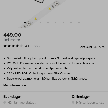
449,00
(inkl. moms)
4.0
(
883
)
Artikelnr:
36-7974
6 m ljuslist. Utbyggbar upp till 15 m – 3 m extra slinga säljs separat.
RGBW LED-ljusslinga – stämningsfull belysning för inomhusbruk.
Välj önskad färg och effekt med fjärrkontrollen.
324 x LED RGBW-dioder ger den rätta känslan.
Superenkel att montera – böjbar, flexibel och självhäftande.
Mer information
Butikslager
Onlinelager
Hämtar lagerstatus...
Hämtar lagerstatus...