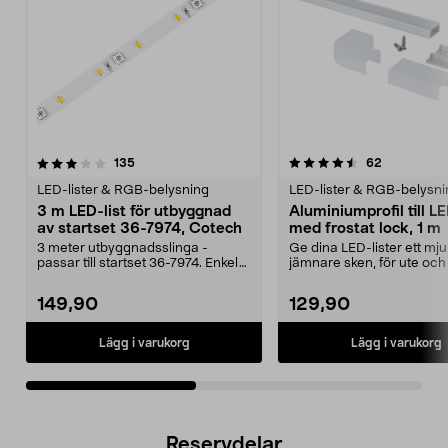
4.5av 5 stjärnor
recensioner
4.5av 5 stjärnor
recensione
135
62
LED-lister & RGB-belysning
LED-lister & RGB-belysni
3 m LED-list för utbyggnad
Aluminiumprofil till LE
av startset 36-7974, Cotech
med frostat lock, 1 m
3 meter utbyggnadsslinga -
Ge dina LED-lister ett mj
passar till startset 36-7974. Enkel
jämnare sken, för ute och
montering - utbyg...
Aluminiumprof...
149,90
129,90
Lägg i varukorg
Lägg i varukorg
Reservdelar