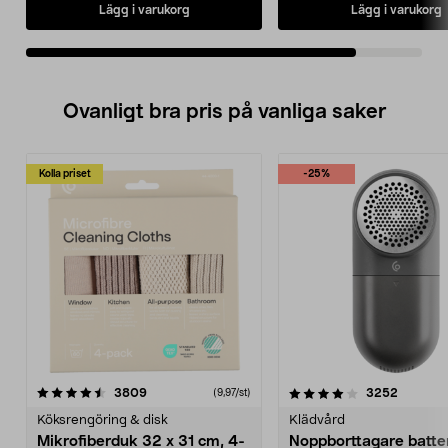
Lägg i varukorg
Lägg i varukorg
Ovanligt bra pris på vanliga saker
Kolla priset
-25%
4.0av 5 stjärnor
recensioner
4.5av 5 stjärnor
recensio
3809
3252
(9,97/st)
Köksrengöring & disk
Klädvård
Mikrofiberduk 32 x 31 cm, 4-
Noppborttagare batter