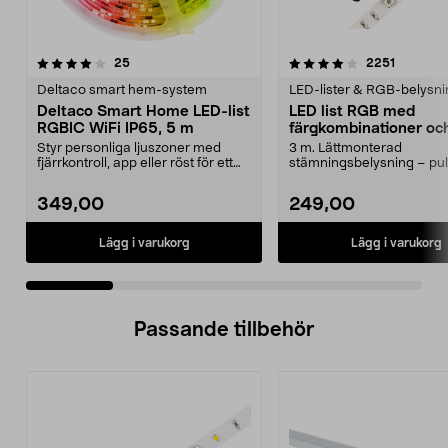
4.0 av 5 stjärnor
recensioner
4.5 av 5 stjärnor
recensio
25
2251
Deltaco smart hem-system
LED-lister & RGB-belysni
Deltaco Smart Home LED-list
LED list RGB med
RGBIC WiFi IP65, 5 m
färgkombinationer oc
fjärrkontroll, Cotech
Styr personliga ljuszoner med
3 m. Lättmonterad
fjärrkontroll, app eller röst för ett
stämningsbelysning – pu
unikt ljusfl...
ljus eller fast sken. LED-lju
349,00
249,00
Lägg i varukorg
Lägg i varukorg
Passande tillbehör