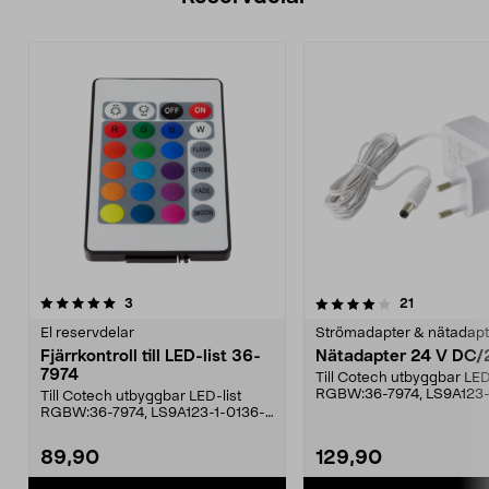
4.0av 5 stjärnor
recensioner
recensioner
3
21
El reservdelar
Strömadapter & nätadapt
Fjärrkontroll till LED-list 36-
Nätadapter 24 V DC/
7974
Till Cotech utbyggbar LED
RGBW:36-7974, LS9A123-
Till Cotech utbyggbar LED-list
7975, LS9A123-2-01.
RGBW:36-7974, LS9A123-1-0136-
7975, LS9A123-2-01Dr...
89,90
129,90