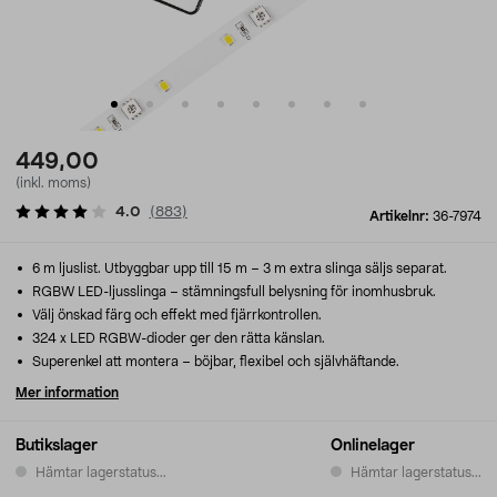
449,00
(inkl. moms)
4.0
(
883
)
Artikelnr:
36-7974
6 m ljuslist. Utbyggbar upp till 15 m – 3 m extra slinga säljs separat.
RGBW LED-ljusslinga – stämningsfull belysning för inomhusbruk.
Välj önskad färg och effekt med fjärrkontrollen.
324 x LED RGBW-dioder ger den rätta känslan.
Superenkel att montera – böjbar, flexibel och självhäftande.
Mer information
Butikslager
Onlinelager
Hämtar lagerstatus...
Hämtar lagerstatus...