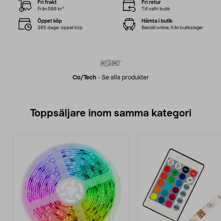
Fri frakt
Fri retur
Från 599 kr*
Till valfri butik
Öppet köp
Hämta i butik
365 dagar öppet köp
Beställ online, från butikslager
Co/tech
-
Se alla produkter
Toppsäljare inom samma kategori