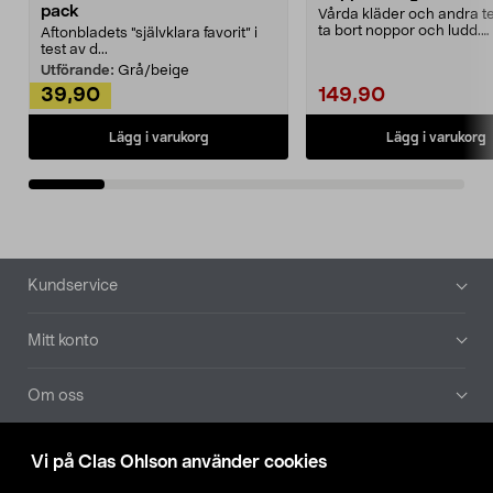
pack
Vårda kläder och andra tex
ta bort noppor och ludd.
Aftonbladets "självklara favorit” i
Noppborttagaren fräs...
test av d...
Utförande:
Grå/beige
39,90
149,90
Lägg i varukorg
Lägg i varukorg
Sidfot
Kundservice
Mitt konto
Om oss
Aktuellt
Vi på Clas Ohlson använder cookies