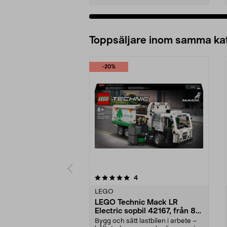
Lägg i varukorg
Toppsäljare inom samma ka
-20%
0 av 5 stjärnor
4.5 av 5 stjärnor
recensioner
4
LEGO
LEGO Technic Mack LR
Electric sopbil 42167, från 8
år
Bygg och sätt lastbilen i arbete –