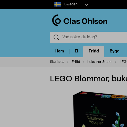
Select
Sweden
market
Hem
El
Fritid
Bygg
Startsida
Fritid
Leksaker & spel
LEG
LEGO Blommor, buket