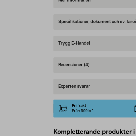
Mer information
Specifikationer, dokument och ev. faro
Trygg E-Handel
Recensioner
(4)
Experten svarar
Fri frakt
Från 599 kr*
Kompletterande produkter i