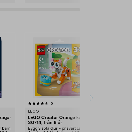
Lägg i varukorg
Lägg
4.5 av 5 stjärnor
recensioner
5.0
5
2
LEGO
LEGO
ragar
LEGO Creator Orange katt
LEGO Botan
30714, från 6 år
Ängsblomm
minipåse, f
r barn
Bygg 3 söta djur – prisvärt LEGO
Prisvärt set i 