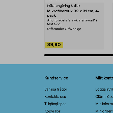
Köksrengöring & disk
Mikrofiberduk 32 x 31 cm, 4-
pack
Aftonbladets "självklara favorit” i
test av d...
Utförande:
Grå/beige
39,90
Lägg i varukorg
Sidfot
Kundservice
Mitt kont
Vanliga frågor
Logga in/R
Kontakta oss
Glömt lös
Tillgänglighet
Min inform
Köpvillkor
Min orderh