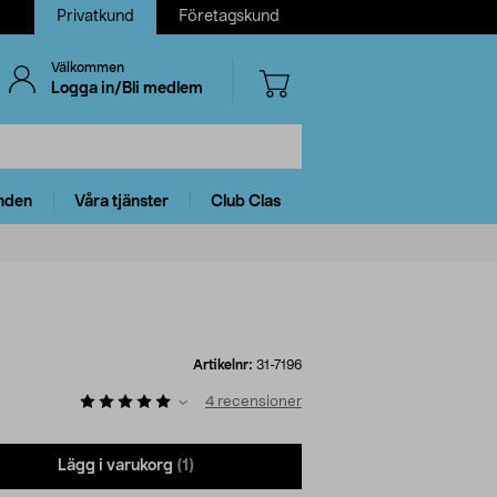
Privatkund
Företagskund
Välkommen
Logga in/Bli medlem
nden
Våra tjänster
Club Clas
Artikelnr:
31-7196
4
recensioner
Lägg i varukorg
(1)