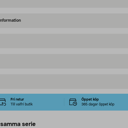
information
Fri retur
Öppet köp
Till valfri butik
365 dagar öppet köp
 samma serie