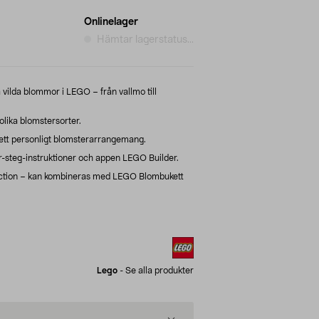
Onlinelager
Hämtar lagerstatus...
vilda blommor i LEGO – från vallmo till
ika blomstersorter.
 ett personligt blomsterarrangemang.
r-steg-instruktioner och appen LEGO Builder.
ection – kan kombineras med LEGO Blombukett
Lego
-
Se alla produkter