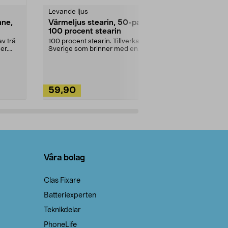
Levande ljus
Rengöringsm
nne,
Värmeljus stearin, 50-pack,
Bikarbonat
100 procent stearin
Ett allsidigt 
städning och 
v trä
100 procent stearin. Tillverkade i
ute. Städa med
er.
Sverige som brinner med en
vacker och sotfri ...
59,90
49,90
Lägg i varukorg
Lägg
Våra bolag
Clas Fixare
Batteriexperten
Teknikdelar
PhoneLife