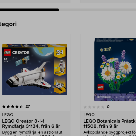
Lägg i varukorg
Lägg i varukorg
tegori
recensioner
4.5 av 5 stjärnor
27
recensioner
0
0.0 av 5 stjärnor
LEGO
LEGO
LEGO Creator 3-i-1
LEGO Botanicals Prästk
Rymdfärja 31134, från 6 år
11508, från 9 år
Bygg en rymdfärja, en astronaut
Avkopplande byggprojekt fö