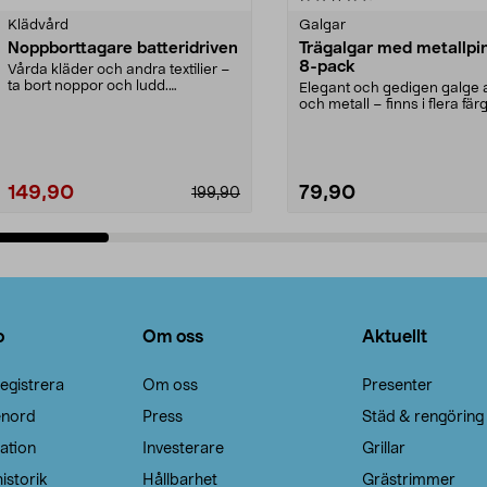
Klädvård
Galgar
Noppborttagare batteridriven
Trägalgar med metallpi
8-pack
Vårda kläder och andra textilier –
ta bort noppor och ludd.
Elegant och gedigen galge a
Noppborttagaren fräs...
och metall – finns i flera färg
Galge med sv...
149,90
79,90
199,90
Lägg i varukorg
Lägg i varukorg
o
Om oss
Aktuellt
egistrera
Om oss
Presenter
enord
Press
Städ & rengöring
ation
Investerare
Grillar
istorik
Hållbarhet
Grästrimmer