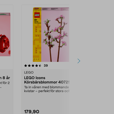
1.0av 5 stjärnor
recensioner
5.0
39
1
LEGO
LEGO
 8 år
LEGO Icons
LEGO Icons
Körsbärsblommor 40725
10331, 18+
från 8 år
Ta in våren med blommande
Dekorera dit
kvistar – perfekt för stora och små
iögonfallande
naturälskare. LEGO...
LEGO. LEGO I
179,90
599,00