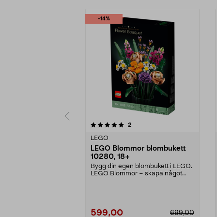
-14%
0av 5 stjärnor
5.0av 5 stjärnor
recensioner
2
LEGO
LEGO Blommor blombukett
10280, 18+
Bygg din egen blombukett i LEGO.
LEGO Blommor – skapa något
kreativt som förtjän...
599,00
699,00