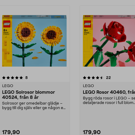
4.5av 5 stjärnor
recensioner
4.5av 5 stjärnor
recensioner
8
22
LEGO
LEGO
LEGO Solrosor blommor
LEGO Rosor 40460, från
40524, från 8 år
Bygg röda rosor i LEGO – set för 2
detaljerade rosor i full blom.
Solrosor ger omedelbar glädje –
Blommor i LEG...
bygg till dig själv eller ge någon en
unik prese...
179,90
179,90