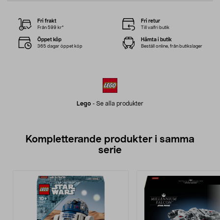
Fri frakt
Fri retur
Från 599 kr*
Till valfri butik
Öppet köp
Hämta i butik
365 dagar öppet köp
Beställ online, från butikslager
Lego
-
Se alla produkter
Kompletterande produkter i samma
serie