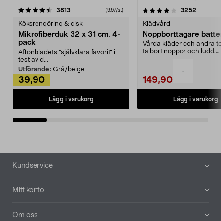
4.0av 5 stjärnor
recensioner
4.5av 5 stjärnor
recensio
3813
3252
(9,97/st)
Köksrengöring & disk
Klädvård
Mikrofiberduk 32 x 31 cm, 4-
Noppborttagare batter
pack
Vårda kläder och andra tex
ta bort noppor och ludd.
Aftonbladets "självklara favorit” i
Noppborttagaren fräs...
test av d...
Utförande:
Grå/beige
-
39,90
149,90
Lägg i varukorg
Lägg i varukorg
Sidfot
Kundservice
Mitt konto
Om oss