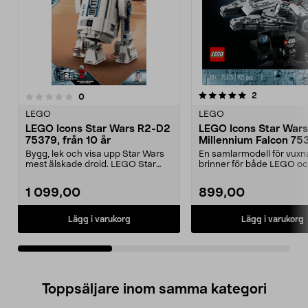
5.0av 5 stjärnor
4.5av 5 stjärnor
recensioner
2
recensioner
0
LEGO
LEGO
LEGO Icons Star Wars R2-D2
LEGO Icons Star Wars
75379, från 10 år
Millennium Falcon 753
år
Bygg, lek och visa upp Star Wars
En samlarmodell för vux
mest älskade droid. LEGO Star
brinner för både LEGO oc
Wars – ett ikonis...
Wars. LEGO Icons – ...
1 099,00
899,00
Lägg i varukorg
Lägg i varukorg
Toppsäljare inom samma kategori