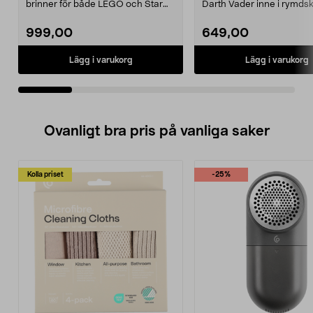
brinner för både LEGO och Star
Darth Vader inne i rymds
Wars. LEGO Icons – ...
LEGO Star Wars...
999,00
649,00
Lägg i varukorg
Lägg i varukorg
Ovanligt bra pris på vanliga saker
Kolla priset
-25%