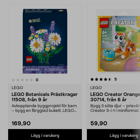
4.5 av 5 stjärnor
5.0 av 5 stjärnor
recensioner
5
recensioner
0
LEGO
LEGO
LEGO Botanicals Prästkragar
LEGO Creator Orange
11508, från 9 år
30714, från 6 år
Avkopplande byggprojekt för barn
Bygg 3 söta djur – prisvä
– bygg en färgglad bukett. LEGO
Creator 3-i-1 i miniforma
Botanicals Präs...
Creator Orange...
169,90
59,90
Lägg i varukorg
Lägg i varukorg