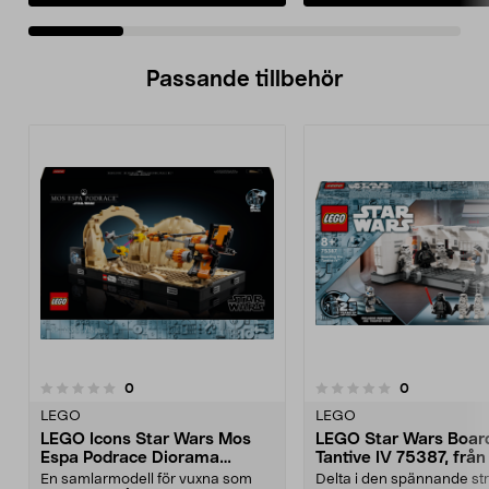
Passande tillbehör
recensioner
recensioner
0
0
0.0 av 5 stjärnor
0.0 av 5 stjärnor
LEGO
LEGO
LEGO Icons Star Wars Mos
LEGO Star Wars Board
Espa Podrace Diorama
Tantive IV 75387, från
75380, 18+
En samlarmodell för vuxna som
Delta i den spännande st