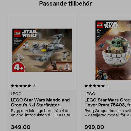
Passande tillbehör
5.0av 5 stjärnor
recensioner
recensioner
3
1
0.0 av 5 stjärnor
LEGO
LEGO
LEGO Star Wars Mando and
LEGO Star Wars Grog
Grogu’s N-1 Starfighter
Hover Pram 75403, fr
75410, från 4 år
år
Bygg och lek – ge barn från 4 år
Bygg Grogus ikoniska sv
en cool introduktion till LEGO Star
– detaljerad modell för le
Wars världe...
display. LEGO St...
349,00
999,00