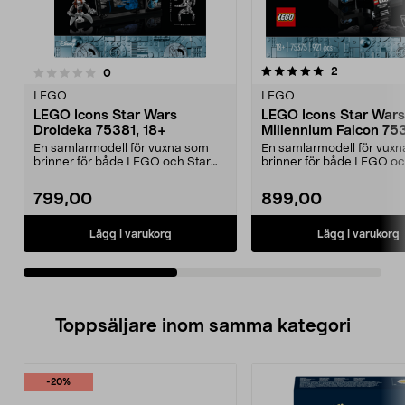
5.0av 5 stjärnor
5.0av 5 stjärnor
recensioner
2
recensioner
0
LEGO
LEGO
LEGO Icons Star Wars
LEGO Icons Star Wars
Droideka 75381, 18+
Millennium Falcon 753
år
En samlarmodell för vuxna som
En samlarmodell för vux
brinner för både LEGO och Star
brinner för både LEGO oc
Wars. LEGO Icons – ...
Wars. LEGO Icons – ...
799,00
899,00
Lägg i varukorg
Lägg i varukorg
Toppsäljare inom samma kategori
-20%