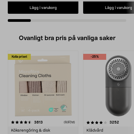
Lägg i varukorg
Lägg i varukorg
Ovanligt bra pris på vanliga saker
Kolla priset
-25%
4.0av 5 stjärnor
recensioner
4.5av 5 stjärnor
recensio
3813
3252
(9,97/st)
Köksrengöring & disk
Klädvård