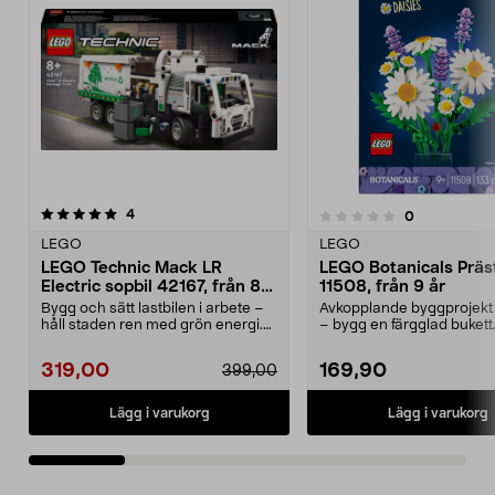
recensioner
4.5 av 5 stjärnor
4
recensioner
0
0.0 av 5 stjärnor
LEGO
LEGO
LEGO Technic Mack LR
LEGO Botanicals Präs
Electric sopbil 42167, från 8
11508, från 9 år
år
Bygg och sätt lastbilen i arbete –
Avkopplande byggprojekt 
håll staden ren med grön energi.
– bygg en färgglad buket
LEGO Technic...
Botanicals Präs...
319,00
169,90
399,00
Lägg i varukorg
Lägg i varukorg