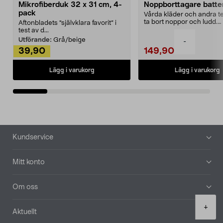
Mikrofiberduk 32 x 31 cm, 4-
Noppborttagare batter
pack
Vårda kläder och andra tex
ta bort noppor och ludd.
Aftonbladets "självklara favorit” i
Noppborttagaren fräs...
test av d...
Utförande:
Grå/beige
-
39,90
149,90
Lägg i varukorg
Lägg i varukorg
Sidfot
Kundservice
Mitt konto
Om oss
Product
+
Aktuellt
quantity