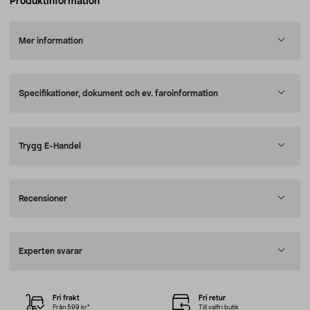
Produktinformation
Mer information
Specifikationer, dokument och ev. faroinformation
Trygg E-Handel
Recensioner
Experten svarar
Fri frakt
Fri retur
Från 599 kr*
Till valfri butik