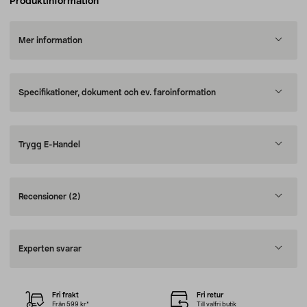
Produktinformation
Mer information
Specifikationer, dokument och ev. faroinformation
Trygg E-Handel
Recensioner
(2)
Experten svarar
Fri frakt
Fri retur
Från 599 kr*
Till valfri butik