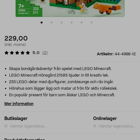
229,00
(inkl. moms)
5.0
(
2
)
Artikelnr:
44-4998-12
Skapa bondgårdsäventyr från spelet med LEGO Minecraft.
LEGO Minecraft Hönsgård 21585 bjuder in till kreativ lek.
233 LEGO-delar med djurfigurer, zombieunge och räv ingår.
Hönshus som lägger ägg och matar ut frön för aktiv rollekslek.
En populär present för barn som älskar LEGO och Minecraft.
Mer information
Butikslager
Onlinelager
Hämtar lagerstatus...
Hämtar lagerstatus...