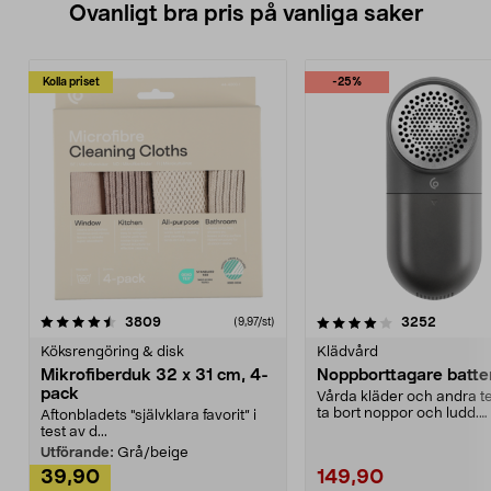
Ovanligt bra pris på vanliga saker
Kolla priset
-25%
4.0av 5 stjärnor
recensioner
4.5av 5 stjärnor
recensio
3809
3252
(9,97/st)
Köksrengöring & disk
Klädvård
Mikrofiberduk 32 x 31 cm, 4-
Noppborttagare batter
pack
Vårda kläder och andra tex
ta bort noppor och ludd.
Aftonbladets "självklara favorit” i
Noppborttagaren fräs...
test av d...
Utförande:
Grå/beige
39,90
149,90