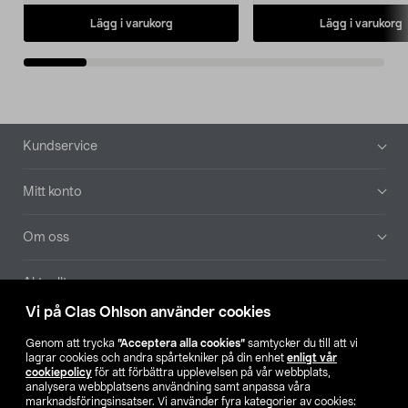
Lägg i varukorg
Lägg i varukorg
Sidfot
Kundservice
Mitt konto
Om oss
Aktuellt
Vi på Clas Ohlson använder cookies
Våra bolag
Genom att trycka
”Acceptera alla cookies”
samtycker du till att vi
lagrar cookies och andra spårtekniker på din enhet
enligt vår
Hitta butik
cookiepolicy
för att förbättra upplevelsen på vår webbplats,
analysera webbplatsens användning samt anpassa våra
marknadsföringsinsatser. Vi använder fyra kategorier av cookies: