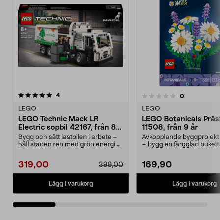
recensioner
4.5 av 5 stjärnor
4
recensioner
0
0.0 av 5 stjärnor
LEGO
LEGO
LEGO Technic Mack LR
LEGO Botanicals Präs
Electric sopbil 42167, från 8
11508, från 9 år
år
Bygg och sätt lastbilen i arbete –
Avkopplande byggprojekt 
håll staden ren med grön energi.
– bygg en färgglad buket
LEGO Technic...
Botanicals Präs...
319,00
169,90
399,00
Lägg i varukorg
Lägg i varukorg