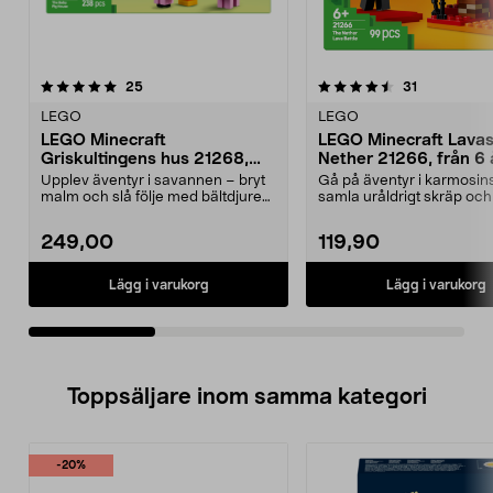
4.5av 5 stjärnor
recensioner
5.0av 5 stjärnor
recensioner
25
31
LEGO
LEGO
LEGO Minecraft
LEGO Minecraft Lavast
Griskultingens hus 21268,
Nether 21266, från 6 
från 7 år
Upplev äventyr i savannen – bryt
Gå på äventyr i karmosin
malm och slå följe med bältdjuren.
samla uråldrigt skräp oc
LEGO Minecra...
mot mobs. LEGO ...
249,00
119,90
Lägg i varukorg
Lägg i varukorg
Toppsäljare inom samma kategori
-20%