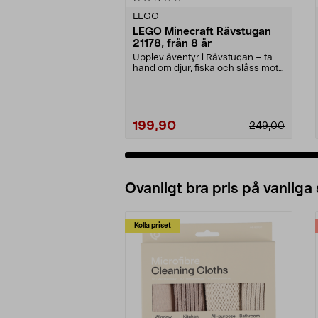
LEGO
LEGO Minecraft Rävstugan
21178, från 8 år
Upplev äventyr i Rävstugan – ta
hand om djur, fiska och slåss mot
fiender. LEGO ...
199,90
249,00
Lägg i varukorg
Ovanligt bra pris på vanliga
Kolla priset