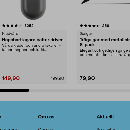
4.5av 5 stjärnor
recensioner
4.0av 5 stjärnor
recensioner
3252
256
Klädvård
Galgar
Noppborttagare batteridriven
Trägalgar med metallpi
8-pack
Vårda kläder och andra textilier –
ta bort noppor och ludd.
Elegant och gedigen galge a
Noppborttagaren fräs...
och metall – finns i flera färg
Galge med sv...
149,90
79,90
199,90
Lägg i varukorg
Lägg i varukorg
o
Om oss
Aktuellt
egistrera
Om oss
Presenter