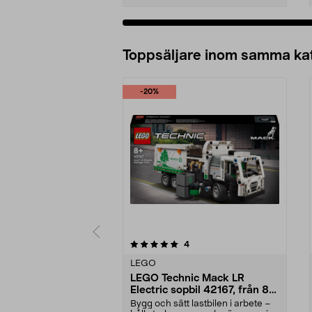
Lägg i varukorg
Toppsäljare inom samma ka
-20%
0 av 5 stjärnor
recensioner
4
0.0 av 5 stjärnor
LEGO
LEGO Technic Mack LR
Electric sopbil 42167, från 8
år
Bygg och sätt lastbilen i arbete –