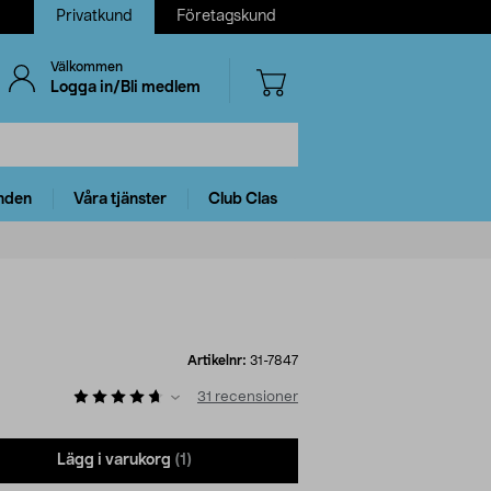
Privatkund
Företagskund
Välkommen
Logga in/Bli medlem
nden
Våra tjänster
Club Clas
Artikelnr:
31-7847
31
recensioner
Lägg i varukorg
(1)