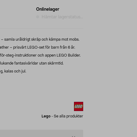
Onlinelager
Hämtar lagerstatus...
 – samla uråldrigt skräp och kämpa mot mobs.
ther – prisvärt LEGO-set för barn från 6 år.
g-för-steg-instruktioner och appen LEGO Builder.
ukande fantasivärldar utan skärmtid.
, kalas och jul.
Lego
-
Se alla produkter