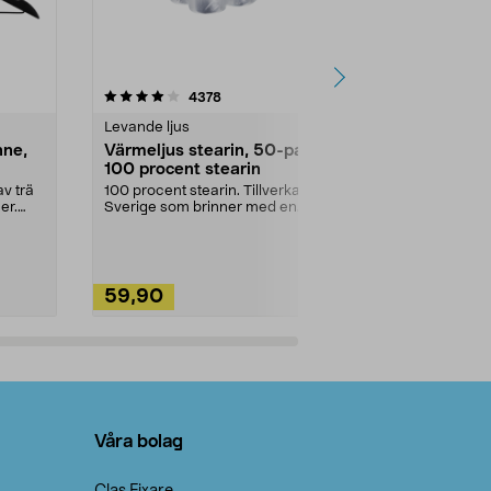
4.5av 5 stjärnor
recensioner
4.5
4378
2
Levande ljus
Rengöringsm
nne,
Värmeljus stearin, 50-pack,
Bikarbonat
100 procent stearin
Ett allsidigt 
städning och 
v trä
100 procent stearin. Tillverkade i
ute. Städa med
er.
Sverige som brinner med en
vacker och sotfri ...
59,90
49,90
Lägg i varukorg
Lägg
Våra bolag
Clas Fixare