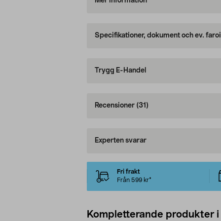
Mer information
Specifikationer, dokument och ev. faro
Trygg E-Handel
Recensioner
(31)
Experten svarar
Fri frakt
Från 599 kr*
Kompletterande produkter i