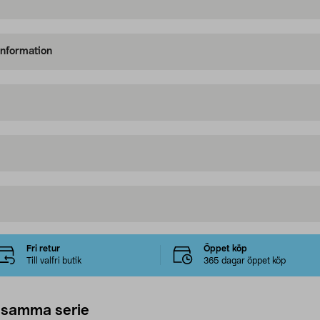
information
Fri retur
Öppet köp
Till valfri butik
365 dagar öppet köp
 samma serie