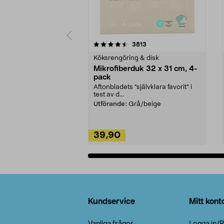
5av 5 stjärnor
4.0av 5 stjärnor
recensioner
3813
Köksrengöring & disk
Mikrofiberduk 32 x 31 cm, 4-
pack
Aftonbladets "självklara favorit” i
test av d...
Utförande:
Grå/beige
39,90
Lägg i varukorg
Sidfot
Kundservice
Mitt kont
Vanliga frågor
Logga in/R