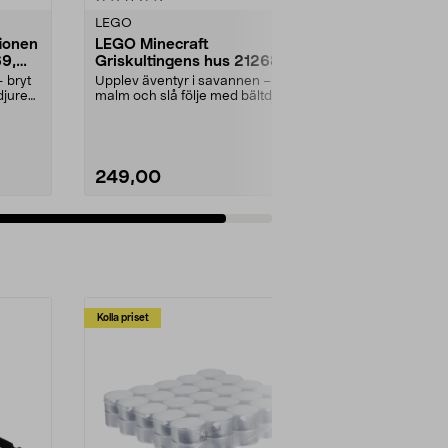
LEGO
ionen
LEGO Minecraft
69,
Griskultingens hus 21268,
från 7 år
 bryt
Upplev äventyr i savannen – bryt
djuren.
malm och slå följe med bältdjuren.
LEGO Minecra...
249,00
Lägg i varukorg
Kolla priset
Multibuy