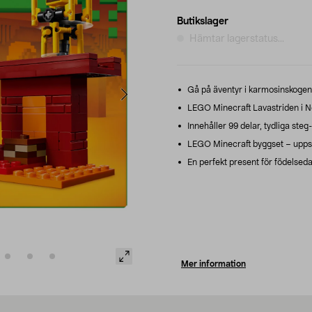
Butikslager
Hämtar lagerstatus...
Gå på äventyr i karmosinskogen
LEGO Minecraft Lavastriden i Ne
Innehåller 99 delar, tydliga ste
LEGO Minecraft byggset – uppsl
En perfekt present för födelsedag
Mer information