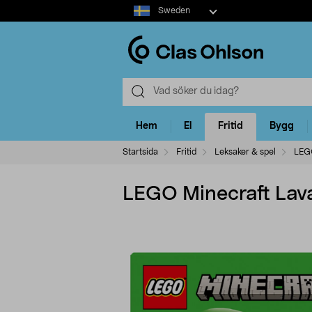
Select
Sweden
market
Hem
El
Fritid
Bygg
Startsida
Fritid
Leksaker & spel
LEG
LEGO Minecraft Lavas