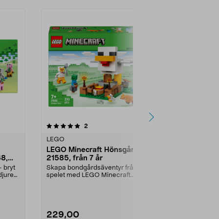
5.0av 5 stjärnor
recensioner
2
5
LEGO
LEGO
LEGO Minecraft Hönsgård
LEGO Minec
68,
21585, från 7 år
taigaäventy
 bryt
Skapa bondgårdsäventyr från
Bygg ett taig
djuren.
spelet med LEGO Minecraft.
diamanter – 
LEGO Minecraft Hönsgård 2...
action i LEGO
229,00
119,90