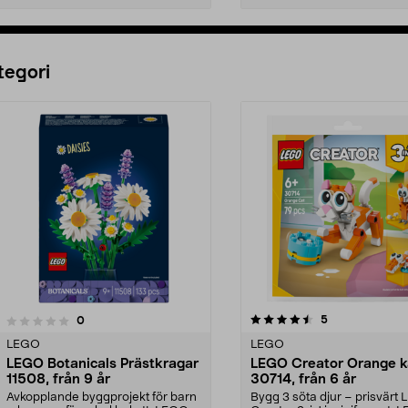
Lägg i varukorg
Lägg i varukorg
tegori
4.5 av 5 stjärnor
4.5 av 5 stjärnor
recensioner
5
recensioner
0
LEGO
LEGO
LEGO Botanicals Prästkragar
LEGO Creator Orange k
11508, från 9 år
30714, från 6 år
Avkopplande byggprojekt för barn
Bygg 3 söta djur – prisvärt