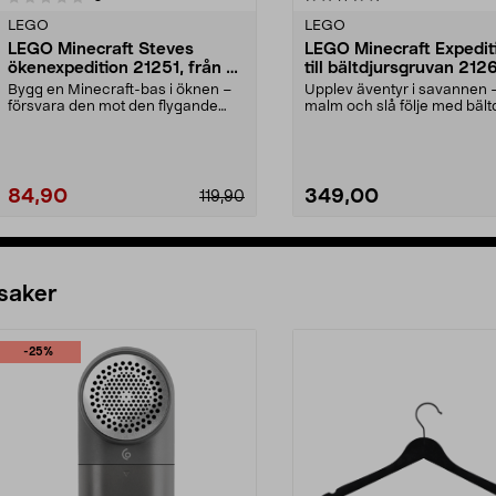
LEGO
LEGO
LEGO Minecraft Steves
LEGO Minecraft Expedit
ökenexpedition 21251, från 6
till bältdjursgruvan 212
år
från 8 år
Bygg en Minecraft-bas i öknen –
Upplev äventyr i savannen –
försvara den mot den flygande
malm och slå följe med bält
fantomen. LEGO Min...
LEGO Minecra...
84,90
349,00
119,90
Lägg i varukorg
Lägg i varukorg
 saker
-25%