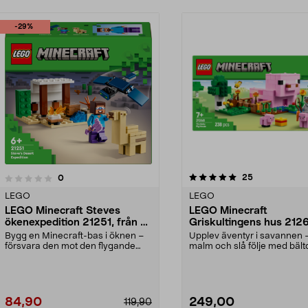
-29%
5.0av 5 stjärnor
5.0av 5 stjärnor
recensioner
25
recensioner
0
LEGO
LEGO
LEGO Minecraft Steves
LEGO Minecraft
ökenexpedition 21251, från 6
Griskultingens hus 212
år
från 7 år
Bygg en Minecraft-bas i öknen –
Upplev äventyr i savannen –
försvara den mot den flygande
malm och slå följe med bält
fantomen. LEGO Min...
LEGO Minecra...
84,90
249,00
119,90