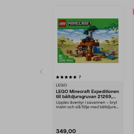
0av 5 stjärnor
recensioner
7
0.0 av 5 stjärnor
LEGO
LEGO Minecraft Expeditionen
till bältdjursgruvan 21269,
från 8 år
Upplev äventyr i savannen – bryt
malm och slå följe med bältdjuren.
LEGO Minecra...
349,00