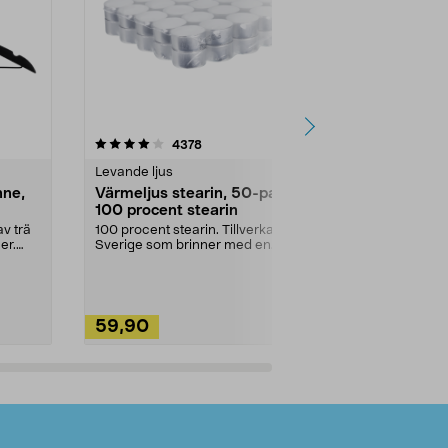
4.5av 5 stjärnor
recensioner
4.5
4378
2
Levande ljus
Rengöringsm
nne,
Värmeljus stearin, 50-pack,
Bikarbonat
100 procent stearin
Ett allsidigt 
städning och 
v trä
100 procent stearin. Tillverkade i
ute. Städa med
er.
Sverige som brinner med en
vacker och sotfri ...
59,90
49,90
Lägg i varukorg
Lägg