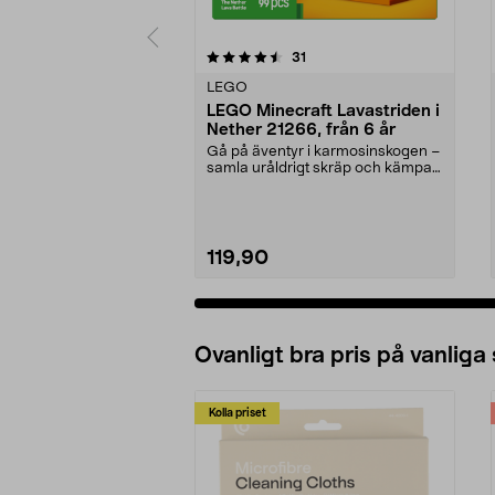
5av 5 stjärnor
5.0av 5 stjärnor
recensioner
31
LEGO
LEGO Minecraft Lavastriden i
Nether 21266, från 6 år
Gå på äventyr i karmosinskogen –
samla uråldrigt skräp och kämpa
mot mobs. LEGO ...
119,90
Lägg i varukorg
Ovanligt bra pris på vanliga
Kolla priset