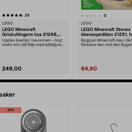
recensioner
5.0av 5 stjärnor
25
recensioner
0
0.0 av 5 stjärnor
LEGO
LEGO
LEGO Minecraft
LEGO Minecraft Steves
Griskultingens hus 21268,
ökenexpedition 21251, f
från 7 år
år
Upplev äventyr i savannen – bryt
Bygg en Minecraft-bas i ök
malm och slå följe med bältdjuren.
försvara den mot den flyga
LEGO Minecra...
fantomen. LEGO Min...
249,00
84,90
Lägg i varukorg
Lägg i varukorg
 saker
-25%