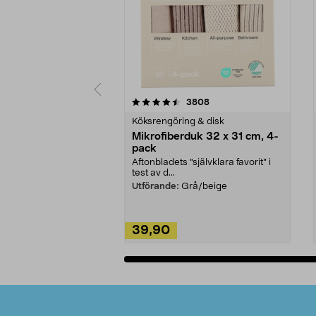
5av 5 stjärnor
4.0av 5 stjärnor
recensioner
3808
Köksrengöring & disk
Mikrofiberduk 32 x 31 cm, 4-
pack
Aftonbladets "självklara favorit” i
test av d...
Utförande:
Grå/beige
39,90
Lägg i varukorg
Sidfot