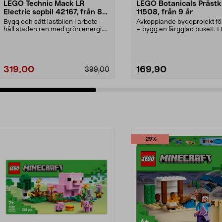
LEGO Technic Mack LR
LEGO Botanicals Prästk
Electric sopbil 42167, från 8
11508, från 9 år
år
Bygg och sätt lastbilen i arbete –
Avkopplande byggprojekt fö
håll staden ren med grön energi.
– bygg en färgglad bukett.
LEGO Technic...
Botanicals Präs...
319,00
169,90
399,00
-29%