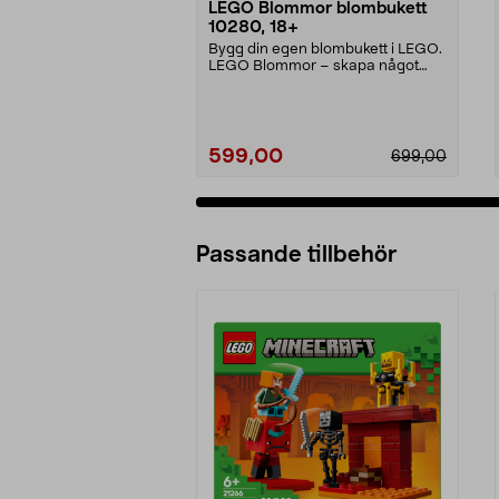
LEGO Blommor blombukett
10280, 18+
Bygg din egen blombukett i LEGO.
LEGO Blommor – skapa något
kreativt som förtjän...
599,00
699,00
Passande tillbehör