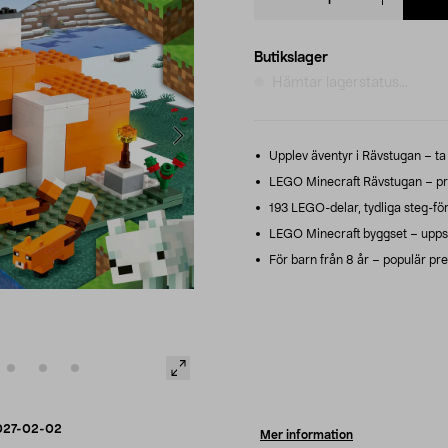
quantity
Butikslager
Hämtar lagerstatus...
Upplev äventyr i Rävstugan – ta 
LEGO Minecraft Rävstugan – pris
193 LEGO-delar, tydliga steg-fö
LEGO Minecraft byggset – uppsl
För barn från 8 år – populär prese
027-02-02
Mer information