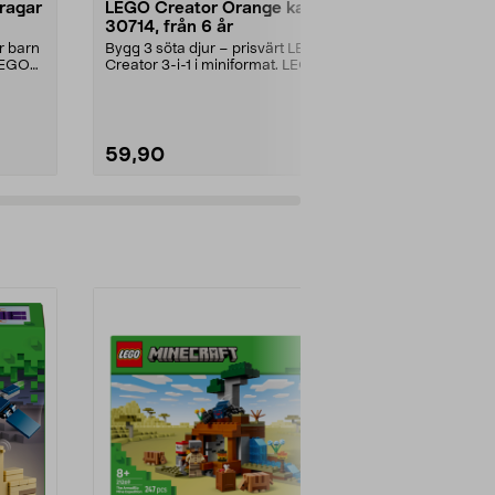
ragar
LEGO Creator Orange katt
LEGO Botan
30714, från 6 år
Ängsblomm
minipåse, f
r barn
Bygg 3 söta djur – prisvärt LEGO
Prisvärt set i 
 LEGO
Creator 3-i-1 i miniformat. LEGO
projekt för n
Creator Orange...
Botanicals Äng
59,90
59,90