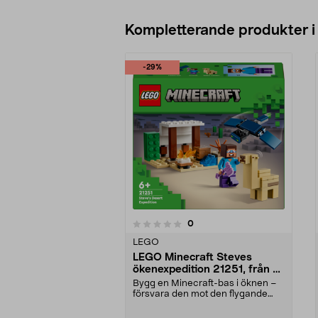
Kompletterande produkter i
-29%
5.0av 5 stjärnor
recensioner
0
0 av 5 stjärnor
LEGO
LEGO Minecraft Steves
ökenexpedition 21251, från 6
år
Bygg en Minecraft-bas i öknen –
försvara den mot den flygande
fantomen. LEGO Min...