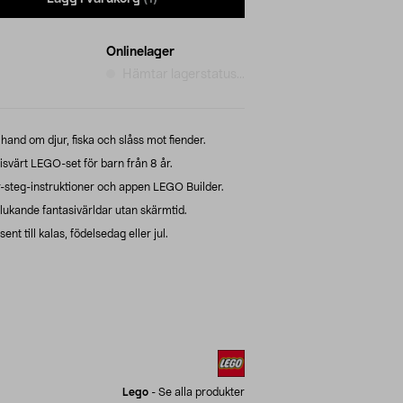
Onlinelager
Hämtar lagerstatus...
hand om djur, fiska och slåss mot fiender.
värt LEGO-set för barn från 8 år.
r-steg-instruktioner och appen LEGO Builder.
ukande fantasivärldar utan skärmtid.
nt till kalas, födelsedag eller jul.
Lego
-
Se alla produkter