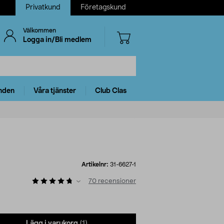
Privatkund
Företagskund
Välkommen
Logga in/Bli medlem
nden
Våra tjänster
Club Clas
Artikelnr:
31-6627-1
70
recensioner
Lägg i varukorg
(1)