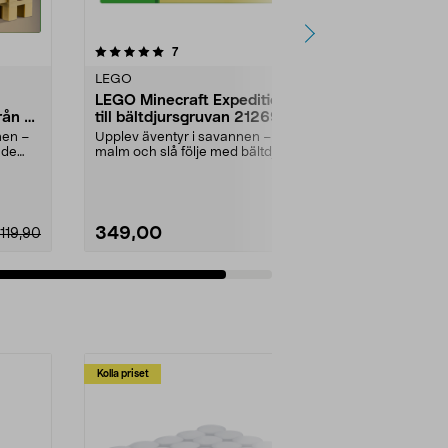
recensioner
7
LEGO
LEGO Minecraft Expeditionen
rån 6
till bältdjursgruvan 21269,
från 8 år
nen –
Upplev äventyr i savannen – bryt
nde
malm och slå följe med bältdjuren.
LEGO Minecra...
349,00
119,90
Lägg i varukorg
Kolla priset
Multibuy