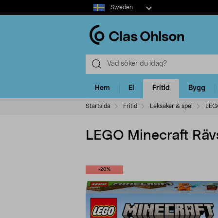
Select
Sweden
market
Hem
El
Fritid
Bygg
Startsida
Fritid
Leksaker & spel
LEG
LEGO Minecraft Rävs
-20%