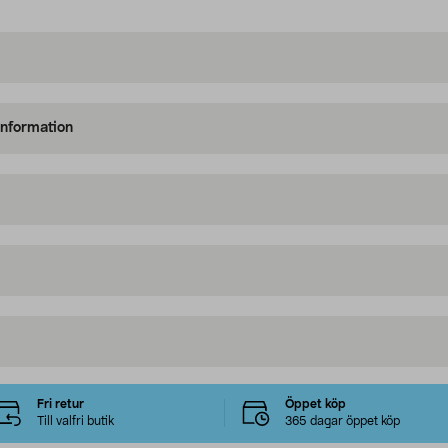
information
Fri retur
Öppet köp
Till valfri butik
365 dagar öppet köp