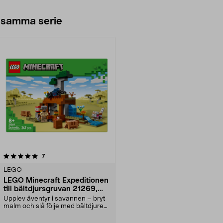
 samma serie
recensioner
7
LEGO
LEGO Minecraft Expeditionen
till bältdjursgruvan 21269,
från 8 år
Upplev äventyr i savannen – bryt
malm och slå följe med bältdjuren.
LEGO Minecra...