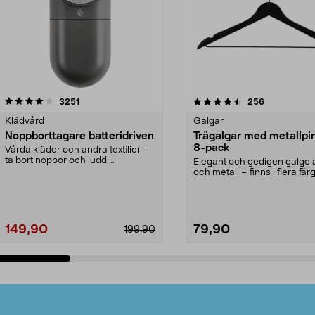
4.5av 5 stjärnor
recensioner
4.0av 5 stjärnor
recensioner
3251
256
Klädvård
Galgar
Noppborttagare batteridriven
Trägalgar med metallpi
8-pack
Vårda kläder och andra textilier –
ta bort noppor och ludd.
Elegant och gedigen galge a
Noppborttagaren fräs...
och metall – finns i flera färg
Galge med sv...
149,90
79,90
199,90
Lägg i varukorg
Lägg i varukorg