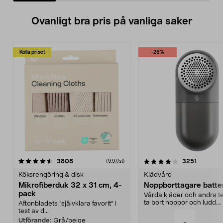
Ovanligt bra pris på vanliga saker
Kolla priset
-25%
4.0av 5 stjärnor
recensioner
4.5av 5 stjärnor
recensio
3808
3251
(9,97/st)
Köksrengöring & disk
Klädvård
Mikrofiberduk 32 x 31 cm, 4-
Noppborttagare batter
pack
Vårda kläder och andra tex
ta bort noppor och ludd.
Aftonbladets "självklara favorit” i
Noppborttagaren fräs...
test av d...
Utförande:
Grå/beige
-