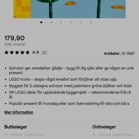
179,90
(inkl. moms)
4.9
(
8
)
Artikelnr:
31-7467
Solrosor ger omedelbar glädje – bygg till dig själv eller ge någon en unik
present.
LEGO Icons – skapa något kreativt som förtjänar att visas upp.
Byggset för 2 utslagna solrosor med justerbare gröna stjälkar och blad.
191 LEGO-delar för uppslukande byggprojekt – rekommenderas från 8
år.
Populär present till morsdag eller som överraskning till nära och kära.
Mer information
Butikslager
Onlinelager
Hämtar lagerstatus...
Hämtar lagerstatus...