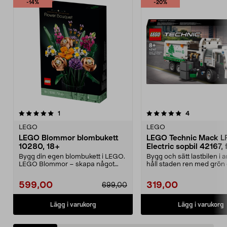
-14%
-20%
5.0 av 5 stjärnor
recensioner
recensioner
1
4
0.0 av 5 stjärnor
LEGO
LEGO
LEGO Blommor blombukett
LEGO Technic Mack L
10280, 18+
Electric sopbil 42167, 
år
Bygg din egen blombukett i LEGO.
Bygg och sätt lastbilen i 
LEGO Blommor – skapa något
håll staden ren med grön 
kreativt som förtjän...
LEGO Technic...
599,00
319,00
699,00
Lägg i varukorg
Lägg i varukorg