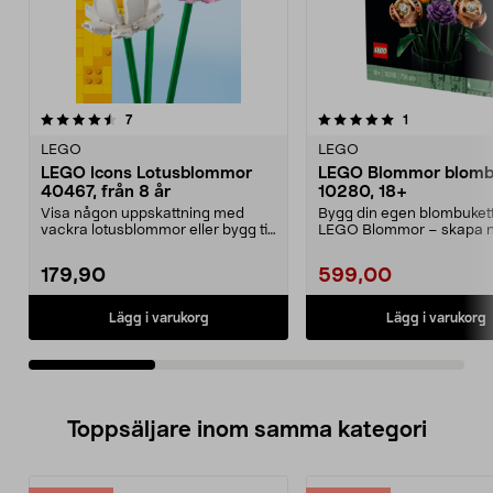
5.0av 5 stjärnor
recensioner
4.5av 5 stjärnor
recensioner
7
1
LEGO
LEGO
LEGO Icons Lotusblommor
LEGO Blommor blomb
40467, från 8 år
10280, 18+
Visa någon uppskattning med
Bygg din egen blombukett
vackra lotusblommor eller bygg till
LEGO Blommor – skapa 
dig själv. LEGO ...
kreativt som förtjän...
179,90
599,00
Lägg i varukorg
Lägg i varukorg
Toppsäljare inom samma kategori