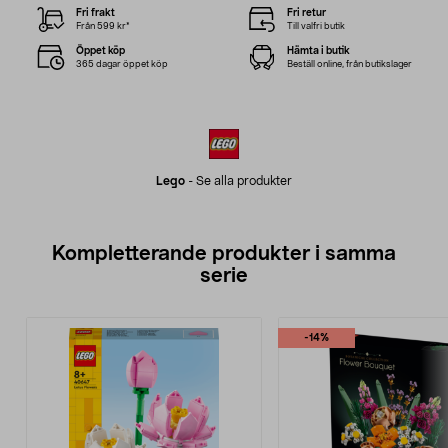
Fri frakt
Fri retur
Från 599 kr*
Till valfri butik
Öppet köp
Hämta i butik
365 dagar öppet köp
Beställ online, från butikslager
Lego
-
Se alla produkter
Kompletterande produkter i samma
serie
-14%