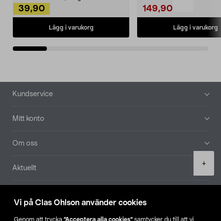
39,90
149,90
Lägg i varukorg
Lägg i varukorg
Sidfot
Kundservice
Mitt konto
Om oss
Product
+
Aktuellt
quantity
Våra bolag
Vi på Clas Ohlson använder cookies
Hitta butik
Genom att trycka
”Acceptera alla cookies”
samtycker du till att vi