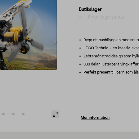
Butikslager
Hämtar lagerstatus...
Bygg ett bushflygplan med snurra
LEGO Technic – en kreativ leksak
Zebramönstrad design som hyllar
333 delar, justerbara vingklaffar
Perfekt present till barn som äl
Mer information