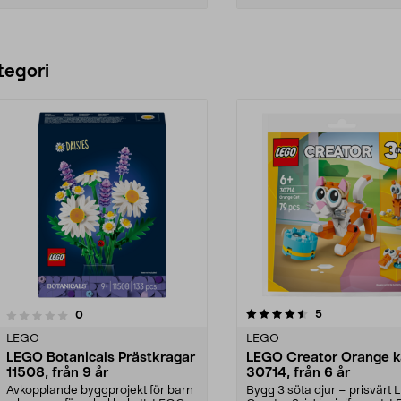
Lägg i varukorg
Lägg i varukorg
tegori
4.5 av 5 stjärnor
4.5 av 5 stjärnor
recensioner
5
recensioner
0
LEGO
LEGO
LEGO Botanicals Prästkragar
LEGO Creator Orange k
11508, från 9 år
30714, från 6 år
Avkopplande byggprojekt för barn
Bygg 3 söta djur – prisvärt