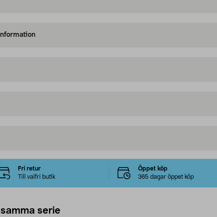
information
Fri retur
Öppet köp
Till valfri butik
365 dagar öppet köp
 samma serie