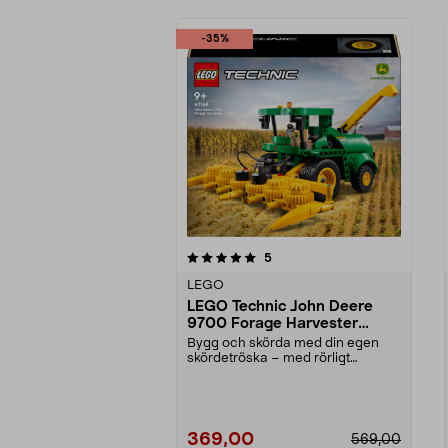
-35%
0av 5 stjärnor
4.5av 5 stjärnor
recensioner
5
LEGO
LEGO Technic John Deere
9700 Forage Harvester
42168, från 9 år
Bygg och skörda med din egen
skördetröska – med rörligt
skördeverktyg. LEGO Tech...
369,00
569,00