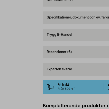
Mer information
Specifikationer, dokument och ev. faro
Trygg E-Handel
Recensioner
(6)
Experten svarar
Fri frakt
Från 599 kr*
Kompletterande produkter i