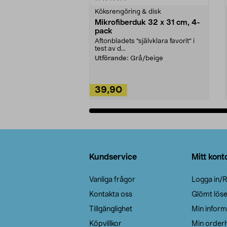
Köksrengöring & disk
Mikrofiberduk 32 x 31 cm, 4-
pack
Aftonbladets "självklara favorit” i
test av d...
Utförande:
Grå/beige
39,90
Lägg i varukorg
Sidfot
Kundservice
Mitt kont
Vanliga frågor
Logga in/R
Kontakta oss
Glömt lös
Tillgänglighet
Min inform
Köpvillkor
Min orderh