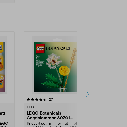
-20%
5.0 av 5 stjärnor
recensioner
5.0
27
4
LEGO
LEGO
att
LEGO Botanicals
LEGO Techn
Ängsblommor 30701
Electric sop
minipåse, från 9 år
år
 LEGO
Prisvärt set i miniformat – roligt
Bygg och sätt 