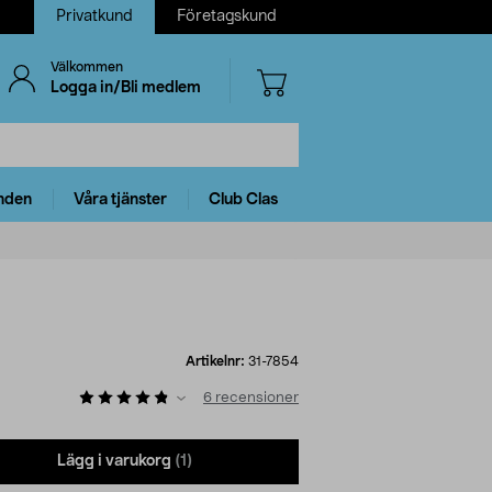
Privatkund
Företagskund
Välkommen
Logga in/Bli medlem
nden
Våra tjänster
Club Clas
Artikelnr:
31-7854
6
recensioner
Lägg i varukorg
(1)