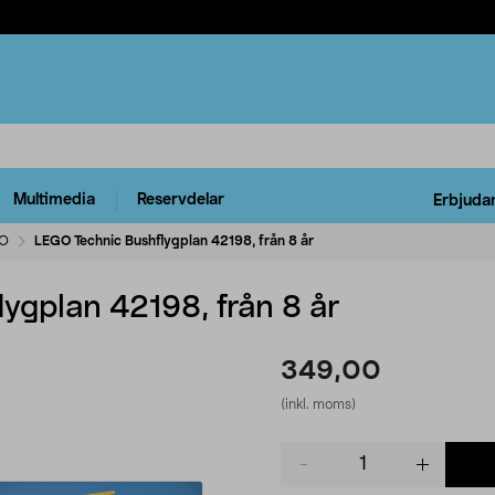
Multimedia
Reservdelar
Erbjuda
O
LEGO Technic Bushflygplan 42198, från 8 år
ygplan 42198, från 8 år
349,00
(inkl. moms)
Product
quantity