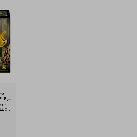
re
218,
skin
. LEGO