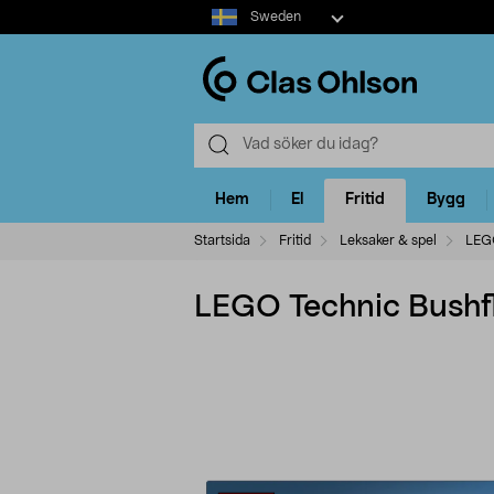
Select
Sweden
market
Hem
El
Fritid
Bygg
Startsida
Fritid
Leksaker & spel
LEG
LEGO Technic Bushfl