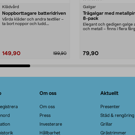
Klädvård
Galgar
Noppborttagare batteridriven
Trägalgar med metallpi
8-pack
Vårda kläder och andra textilier –
ta bort noppor och ludd.
Elegant och gedigen galge a
Noppborttagaren fräs...
och metall – finns i flera färg
Galge med sv...
149,90
79,90
199,90
Lägg i varukorg
Lägg i varukorg
o
Om oss
Aktuellt
egistrera
Om oss
Presenter
enord
Press
Städ & rengöring
ation
Investerare
Grillar
istorik
Hållbarhet
Grästrimmer