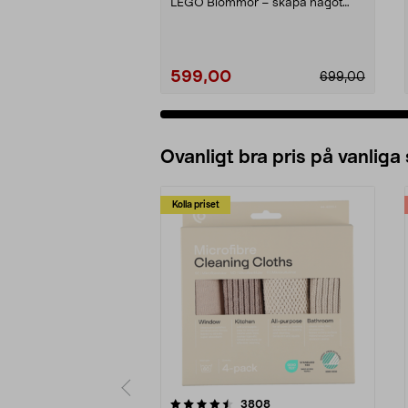
LEGO Blommor – skapa något
kreativt som förtjän...
599,00
699,00
Ovanligt bra pris på vanliga
Kolla priset
5av 5 stjärnor
4.0av 5 stjärnor
recensioner
3808