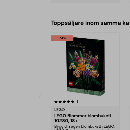
Lägg i varukorg
Toppsäljare inom samma ka
-14%
0 av 5 stjärnor
recensioner
1
0.0 av 5 stjärnor
LEGO
LEGO Blommor blombukett
10280, 18+
Bygg din egen blombukett i LEGO.