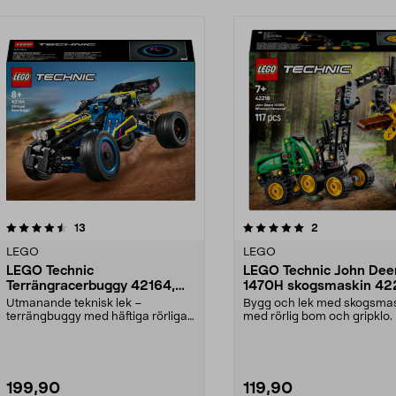
5.0av 5 stjärnor
recensioner
recensioner
13
2
LEGO
LEGO
LEGO Technic
LEGO Technic John Dee
Terrängracerbuggy 42164,
1470H skogsmaskin 42
från 8 år
från 7 år
Utmanande teknisk lek –
Bygg och lek med skogsma
terrängbuggy med häftiga rörliga
med rörlig bom och gripklo
funktioner. LEGO Techni...
Technic John Deere...
199,90
119,90