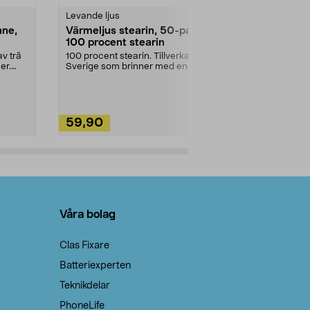
Levande ljus
Rengöringsm
nne,
Värmeljus stearin, 50-pack,
Bikarbonat
100 procent stearin
Ett allsidigt 
städning och 
v trä
100 procent stearin. Tillverkade i
ute. Städa med
er.
Sverige som brinner med en
vacker och sotfri ...
59,90
49,90
Lägg i varukorg
Lägg
Våra bolag
Clas Fixare
Batteriexperten
Teknikdelar
PhoneLife