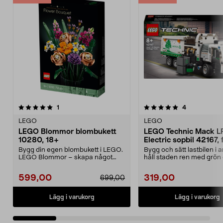
5.0 av 5 stjärnor
recensioner
recensioner
1
4
0.0 av 5 stjärnor
LEGO
LEGO
LEGO Blommor blombukett
LEGO Technic Mack L
10280, 18+
Electric sopbil 42167, 
år
Bygg din egen blombukett i LEGO.
Bygg och sätt lastbilen i 
LEGO Blommor – skapa något
håll staden ren med grön 
kreativt som förtjän...
LEGO Technic...
599,00
319,00
699,00
Lägg i varukorg
Lägg i varukorg