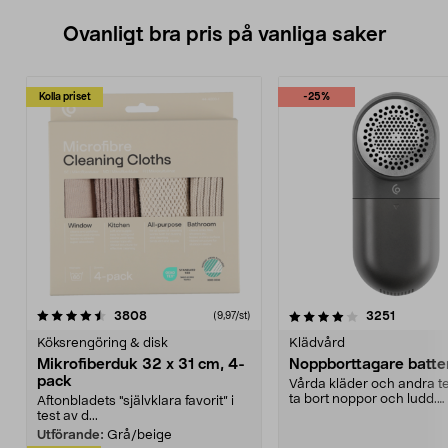
Ovanligt bra pris på vanliga saker
Kolla priset
-25%
4.0av 5 stjärnor
recensioner
4.5av 5 stjärnor
recensio
3808
3251
(9,97/st)
Köksrengöring & disk
Klädvård
Mikrofiberduk 32 x 31 cm, 4-
Noppborttagare batter
pack
Vårda kläder och andra tex
ta bort noppor och ludd.
Aftonbladets "självklara favorit” i
Noppborttagaren fräs...
test av d...
Utförande:
Grå/beige