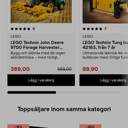
5.0av 5 stjärnor
recensioner
4.5av 5 stjärnor
recensioner
5
7
LEGO
LEGO
LEGO Technic John Deere
LEGO Technic Tung bu
9700 Forage Harvester
42163, från 7 år
42168, från 9 år
Bygg och skörda med din egen
Utmanande teknisk lek m
skördetröska – med rörligt
bulldozer med rörliga funk
skördeverktyg. LEGO Tech...
LEGO Technic Tung...
369,00
89,90
569,00
Lägg i varukorg
Lägg i varukorg
Toppsäljare inom samma kategori
-14%
-20%