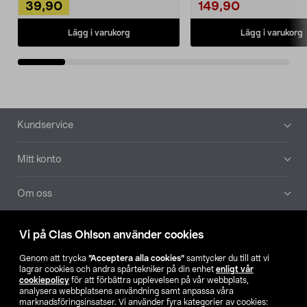
39,90
149,90
Lägg i varukorg
Lägg i varukorg
Sidfot
Kundservice
Mitt konto
Om oss
Aktuellt
Vi på Clas Ohlson använder cookies
Genom att trycka
”Acceptera alla cookies”
samtycker du till att vi
Våra bolag
lagrar cookies och andra spårtekniker på din enhet
enligt vår
cookiepolicy
för att förbättra upplevelsen på vår webbplats,
analysera webbplatsens användning samt anpassa våra
Hitta butik
marknadsföringsinsatser. Vi använder fyra kategorier av cookies: