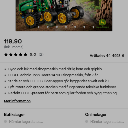
119,90
(inkl. moms)
5.0
(
2
)
Artikelnr:
44-4998-6
Bygg och lek med skogsmaskin med rörlig bom och gripklo.
LEGO Technic John Deere 1470H skogsmaskin, från 7 år.
117 delar och LEGO Builder-appen gör byggandet enkelt och kul.
Lyft, rotera och greppa stocken med fungerande tekniska funktioner.
Perfekt LEGO-present för barn som gillar fordon och byggutmaning.
Mer information
Butikslager
Onlinelager
Hämtar lagerstatus...
Hämtar lagerstatus...