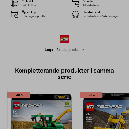
Fri frakt
Fri retur
Från 599 kr*
Till valfri butik
Öppet köp
Hämta i butik
365 dagar öppet köp
Beställ online, från butikslager
Lego
-
Se alla produkter
Kompletterande produkter i samma
serie
-35%
-25%