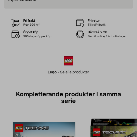
Experten svarar
Fri frakt
Fri retur
Från 599 kr*
Till valfri butik
Öppet köp
Hämta i butik
365 dagar öppet köp
Beställ online, från butikslager
Lego
-
Se alla produkter
Kompletterande produkter i samma
serie