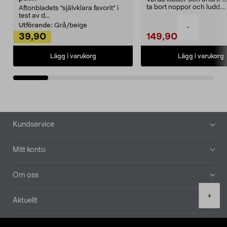
ta bort noppor och ludd.
Aftonbladets "självklara favorit” i
Noppborttagaren fräs...
test av d...
Utförande:
Grå/beige
-
39,90
149,90
Lägg i varukorg
Lägg i varukorg
Sidfot
Kundservice
Mitt konto
Om oss
Product
+
Aktuellt
quantity
Våra bolag