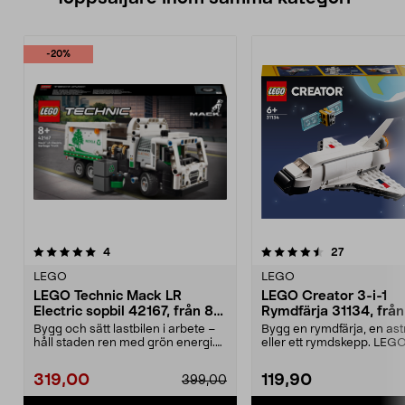
-20%
4.5 av 5 stjärnor
recensioner
recensioner
4
27
0.0 av 5 stjärnor
LEGO
LEGO
LEGO Technic Mack LR
LEGO Creator 3-i-1
Electric sopbil 42167, från 8
Rymdfärja 31134, från
år
Bygg och sätt lastbilen i arbete –
Bygg en rymdfärja, en as
håll staden ren med grön energi.
eller ett rymdskepp. LEG
LEGO Technic...
Rymdfärja – tr...
319,00
119,90
399,00