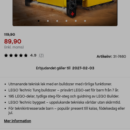
119,90
89,90
(inkl. moms)
4.9
(
7
)
Artikelnr:
31-7460
Erbjudandet gäller till
2027-02-03
Utmanande teknisk lek med en bulldozer med rörliga funktioner.
LEGO Technic Tung bulldozer – prisvärt LEGO-set för barn från 7 år.
195 LEGO-delar, tydliga steg-för-steg och guidning av LEGO Builder.
LEGO Technic byggset – uppslukande tekniska världar utan skärmtid.
För teknikintresserade barn – populär present till kalas, födelsedag eller
jul.
Mer information