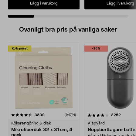
Lägg i varukorg
Lägg i varukorg
Ovanligt bra pris på vanliga saker
Kolla priset
-25%
4.0av 5 stjärnor
recensioner
4.5av 5 stjärnor
recensio
3809
3252
(9,97/st)
Köksrengöring & disk
Klädvård
Mikrofiberduk 32 x 31 cm, 4-
Noppborttagare batter
pack
Vårda kläder och andra tex