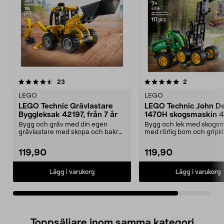
5.0av 5 stjärnor
recensioner
recensioner
23
2
LEGO
LEGO
LEGO Technic Grävlastare
LEGO Technic John D
Byggleksak 42197, från 7 år
1470H skogsmaskin 4
från 7 år
Bygg och gräv med din egen
Bygg och lek med skogs
grävlastare med skopa och bakre
med rörlig bom och gripk
grävare. LEGO Technic...
Technic John Deere...
119,90
119,90
Lägg i varukorg
Lägg i varukorg
Toppsäljare inom samma kategori