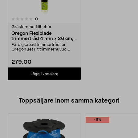
recensioner
0
Grästrimmertillbehör
Oregon Flexiblade
trimmertråd 4 mm x 26 cm,
20-pack
Färdigkapad trimmertråd för
Oregon Jet Fit trimmerhuvud.
Oregon Flexiblade trimm...
279,00
Lägg i varukorg
Toppsäljare inom samma kategori
-17%