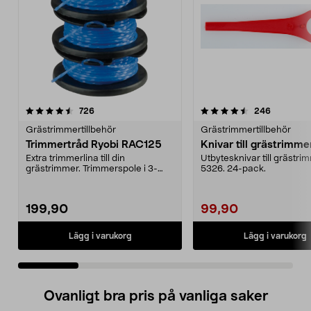
4.5 av 5 stjärnor
recensioner
4.5 av 5 stjärnor
recension
726
246
Grästrimmertillbehör
Grästrimmertillbehör
Trimmertråd Ryobi RAC125
Knivar till grästrimme
Extra trimmerlina till din
Utbytesknivar till grästri
grästrimmer. Trimmerspole i 3-
5326. 24-pack.
pack. Passar till alla ...
199,90
99,90
Lägg i varukorg
Lägg i varukorg
Ovanligt bra pris på vanliga saker