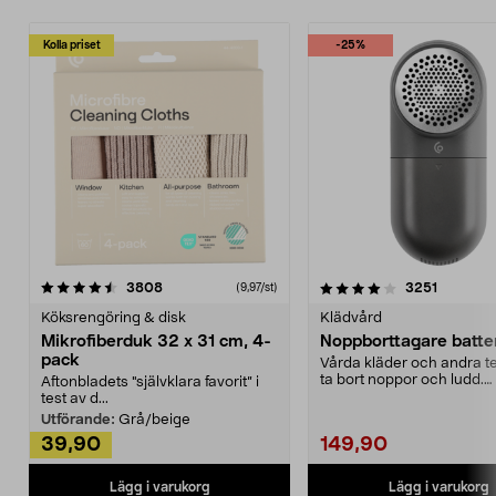
Kolla priset
-25%
4.0av 5 stjärnor
recensioner
4.5av 5 stjärnor
recensio
3808
3251
(9,97/st)
Köksrengöring & disk
Klädvård
Mikrofiberduk 32 x 31 cm, 4-
Noppborttagare batter
pack
Vårda kläder och andra tex
ta bort noppor och ludd.
Aftonbladets "självklara favorit” i
Noppborttagaren fräs...
test av d...
Utförande:
Grå/beige
39,90
149,90
Lägg i varukorg
Lägg i varukorg