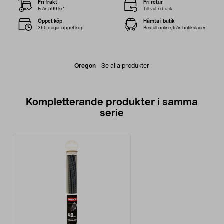
Fri frakt
Fri retur
Från 599 kr*
Till valfri butik
Öppet köp
Hämta i butik
365 dagar öppet köp
Beställ online, från butikslager
Oregon
-
Se alla produkter
Kompletterande produkter i samma
serie