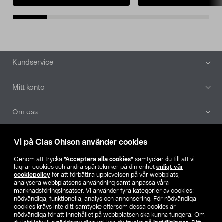
Sidfot
Kundservice
Mitt konto
Om oss
Aktuellt
Vi på Clas Ohlson använder cookies
Genom att trycka
”Acceptera alla cookies”
samtycker du till att vi
Våra bolag
lagrar cookies och andra spårtekniker på din enhet
enligt vår
cookiepolicy
för att förbättra upplevelsen på vår webbplats,
analysera webbplatsens användning samt anpassa våra
Hitta butik
marknadsföringsinsatser. Vi använder fyra kategorier av cookies:
nödvändiga, funktionella, analys och annonsering. För nödvändiga
cookies krävs inte ditt samtycke eftersom dessa cookies är
SE
NO
FI
nödvändiga för att innehållet på webbplatsen ska kunna fungera. Om