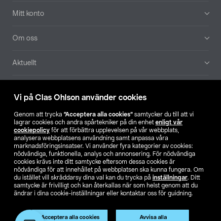
Mitt konto
Om oss
Aktuellt
Våra bolag
Vi på Clas Ohlson använder cookies
Hitta butik
Genom att trycka
”Acceptera alla cookies”
samtycker du till att vi
lagrar cookies och andra spårtekniker på din enhet
enligt vår
cookiepolicy
för att förbättra upplevelsen på vår webbplats,
SE
NO
FI
analysera webbplatsens användning samt anpassa våra
marknadsföringsinsatser. Vi använder fyra kategorier av cookies:
nödvändiga, funktionella, analys och annonsering. För nödvändiga
cookies krävs inte ditt samtycke eftersom dessa cookies är
nödvändiga för att innehållet på webbplatsen ska kunna fungera. Om
du istället vill skräddarsy dina val kan du trycka på
inställningar
. Ditt
samtycke är frivilligt och kan återkallas när som helst genom att du
ändrar i dina cookie-inställningar eller kontaktar oss för guidning.
Köpvillkor
Privacy statement
Klubbvillkor
För företag
Ändra till priser exklusive moms
Produkten har utgått
Acceptera alla cookies
Avvisa alla