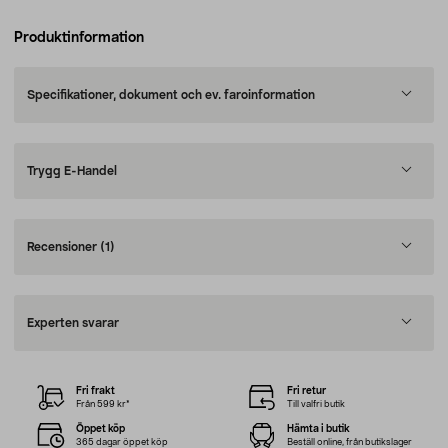
Produktinformation
Specifikationer, dokument och ev. faroinformation
Trygg E-Handel
Recensioner
(1)
Experten svarar
Fri frakt
Fri retur
Från 599 kr*
Till valfri butik
Öppet köp
Hämta i butik
365 dagar öppet köp
Beställ online, från butikslager