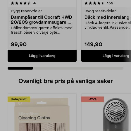
4.5 av 5 stjärnor
recensioner
5.0 av 5 stjärnor
recensione
4
155
Bygg reservdelar
Bygg reservdelar
Dammpåsar till Cocraft HWD
Däck med innerslang
20/20S grovdammsugare,
Däck 4-lagers inklusive 
5-pack
vinklad ventil. Passande
Håller dammsugaren effektiv med
luftgummihjul i dimen...
fräsch påse vid varje byte.
Dammsugarpåsar för C...
99,90
149,90
Lägg i varukorg
Lägg i varukorg
Ovanligt bra pris på vanliga saker
Kolla priset
-25%