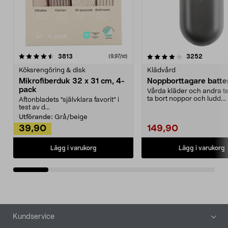
4.0av 5 stjärnor
recensioner
4.5av 5 stjärnor
recensio
3813
3252
(9,97/st)
Köksrengöring & disk
Klädvård
Mikrofiberduk 32 x 31 cm, 4-
Noppborttagare batter
pack
Vårda kläder och andra tex
ta bort noppor och ludd.
Aftonbladets "självklara favorit” i
Noppborttagaren fräs...
test av d...
Utförande:
Grå/beige
39,90
149,90
Lägg i varukorg
Lägg i varukorg
Sidfot
Kundservice