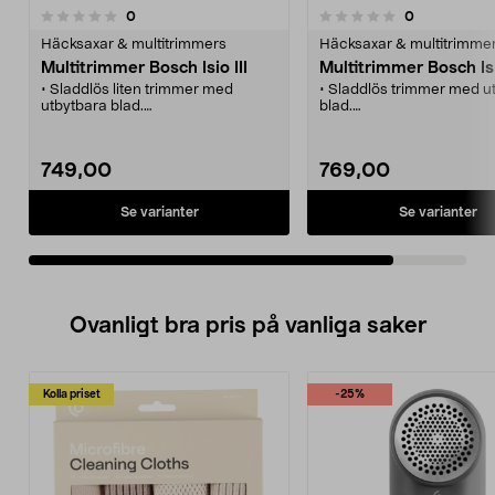
recensioner
recensioner
0
0
0.0 av 5 stjärnor
Häcksaxar & multitrimmers
Häcksaxar & multitrimme
Multitrimmer Bosch Isio III
Multitrimmer Bosch Isi
• Sladdlös liten trimmer med
• Sladdlös trimmer med u
utbytbara blad.
blad.
• Fintrimma buskar, häckar och
• Fintrimma buskar, häck
gräskanter.
gräskanter.
• Smidiga tillsatsbyten tack vare
• Smidiga tillsatsbyten ta
749,00
769,00
SDS-systemet.
SDS-system.
• Litiumjonbatteri med kor
laddtider.
Se varianter
Se varianter
Ovanligt bra pris på vanliga saker
Kolla priset
-25%