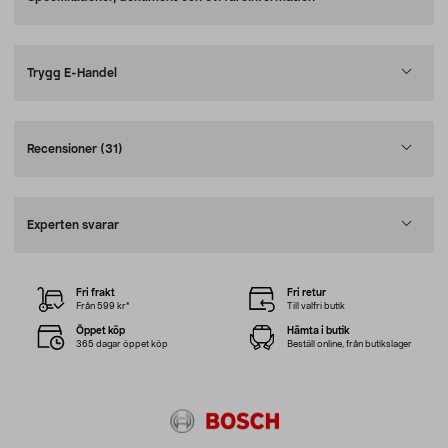
Trygg E-Handel
Recensioner
(31)
Experten svarar
Fri frakt
Fri retur
Från 599 kr*
Till valfri butik
Öppet köp
Hämta i butik
365 dagar öppet köp
Beställ online, från butikslager