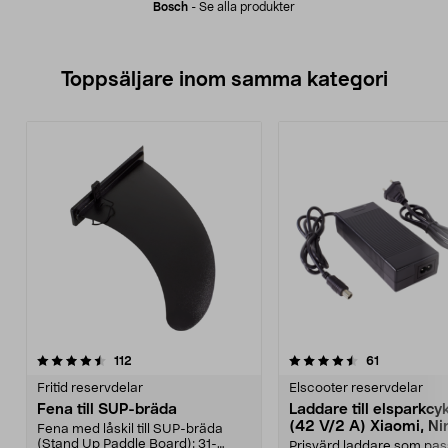
Bosch
-
Se alla produkter
Toppsäljare inom samma kategori
4.5 av 5 stjärnor
recensioner
4.5 av 5 stjärnor
recensioner
112
61
Fritid reservdelar
Elscooter reservdelar
Fena till SUP-bräda
Laddare till elsparkcy
(42 V/2 A) Xiaomi, Ni
Fena med låskil till SUP-bräda
E-Way m.fl.
(Stand Up Paddle Board): 31-
Prisvärd laddare som pas