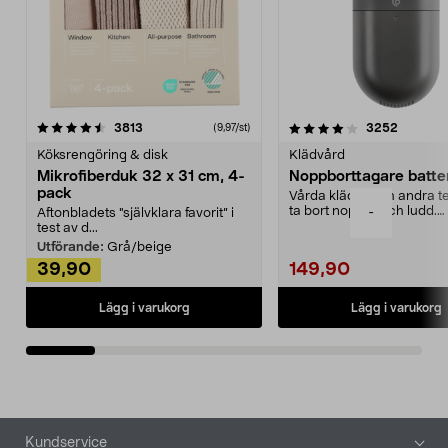
4.0av 5 stjärnor
recensioner
4.5av 5 stjärnor
recensio
3813
3252
(9,97/st)
Köksrengöring & disk
Klädvård
Mikrofiberduk 32 x 31 cm, 4-
Noppborttagare batter
pack
Vårda kläder och andra tex
ta bort noppor och ludd.
-
Aftonbladets "självklara favorit” i
Noppborttagaren fräs...
test av d...
Utförande:
Grå/beige
39,90
149,90
Lägg i varukorg
Lägg i varukorg
Sidfot
Kundservice