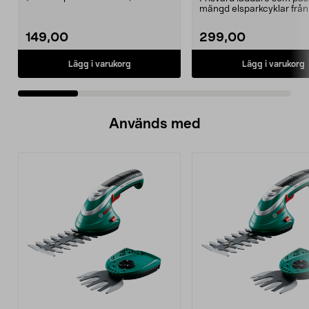
974331-2059, E11 Pass...
mängd elsparkcyklar från
Ninebot och E-Wa...
149,00
299,00
Lägg i varukorg
Lägg i varukorg
Används med