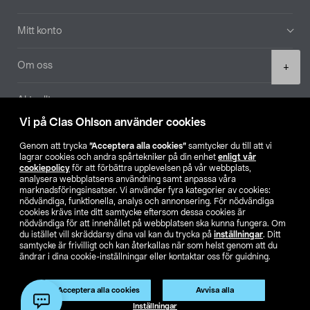
Mitt konto
Product
Om oss
+
quantity
Aktuellt
Vi på Clas Ohlson använder cookies
Våra bolag
Genom att trycka
”Acceptera alla cookies”
samtycker du till att vi
lagrar cookies och andra spårtekniker på din enhet
enligt vår
Hitta butik
cookiepolicy
för att förbättra upplevelsen på vår webbplats,
analysera webbplatsens användning samt anpassa våra
marknadsföringsinsatser. Vi använder fyra kategorier av cookies:
nödvändiga, funktionella, analys och annonsering. För nödvändiga
SE
NO
FI
cookies krävs inte ditt samtycke eftersom dessa cookies är
nödvändiga för att innehållet på webbplatsen ska kunna fungera. Om
du istället vill skräddarsy dina val kan du trycka på
inställningar
. Ditt
samtycke är frivilligt och kan återkallas när som helst genom att du
ändrar i dina cookie-inställningar eller kontaktar oss för guidning.
Acceptera alla cookies
Avvisa alla
Köpvillkor
Privacy statement
Klubbvillkor
För företag
Lägg i varukorg
(1)
Inställningar
Ändra till priser exklusive moms