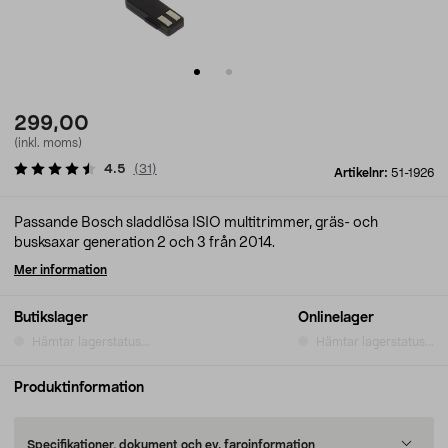
299,00
(inkl. moms)
4.5
(
31
)
Artikelnr:
51-1926
Passande Bosch sladdlösa ISIO multitrimmer, gräs- och
busksaxar generation 2 och 3 från 2014.
Mer information
Butikslager
Onlinelager
Hämtar lagerstatus...
Hämtar lagerstatus...
Produktinformation
Specifikationer, dokument och ev. faroinformation