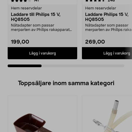
4.5av 5 stjärnor
recensioner
4.5av 5 stjärnor
recension
141
246
Hem reservdelar
Hem reservdelar
Laddare till Philips 15 V,
Laddare Philips 15 V,
HQ8505
HQ8505
Nätadapter som passar
Nätadapter som passar
merparten av Philips rakapparater
merparten av Philips rak
och hårklippare, samt äl...
och hårklippare, samt äl...
199,00
269,00
Lägg i varukorg
Lägg i varukorg
Toppsäljare inom samma kategori