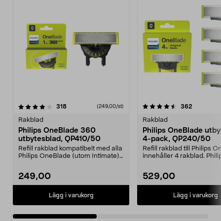
4.5av 5 stjärnor
recensioner
4.5av 5 stjärnor
recension
318
362
(249,00/st)
Rakblad
Rakblad
Philips OneBlade 360
Philips OneBlade utby
utbytesblad, QP410/50
4-pack, QP240/50
Refill rakblad kompatibelt med alla
Refill rakblad till Philips
Philips OneBlade (utom Intimate).
innehåller 4 rakblad. Phili
Philips 36...
OneBlade QP24...
249,00
529,00
Lägg i varukorg
Lägg i varukorg