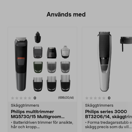
Används med
recensioner
recensioner
0
0
0.0 av 5 stjärnor
(699,00/st)
0.0 av 5 stjärnor
Skäggtrimmers
Skäggtrimmers
Philips multitrimmer
Philips series 3000
MG5730/15 Multigroom
BT3206/14, skäggtr
series 5000 11-i-1
• Batteridriven trimmer för ansikte,
• Forma tredagarsstubb el
hår och kropp.
skägg precis som du vill.
• Många tillbehör ingår – för olika
• Philips series 3000