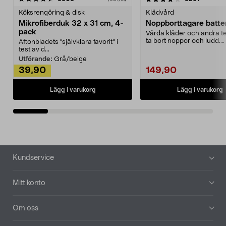
Köksrengöring & disk
Klädvård
Mikrofiberduk 32 x 31 cm, 4-
Noppborttagare batter
pack
Vårda kläder och andra tex
ta bort noppor och ludd.
Aftonbladets "självklara favorit” i
Noppborttagaren fräs...
test av d...
Utförande:
Grå/beige
39,90
149,90
Lägg i varukorg
Lägg i varukorg
Sidfot
Kundservice
Mitt konto
Om oss