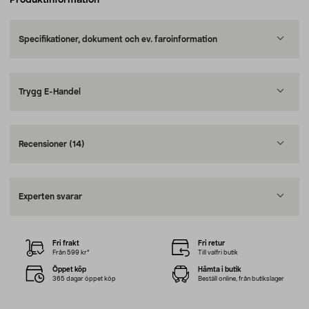
Produktinformation
Specifikationer, dokument och ev. faroinformation
Trygg E-Handel
Recensioner
(14)
Experten svarar
Fri frakt
Fri retur
Från 599 kr*
Till valfri butik
Öppet köp
Hämta i butik
365 dagar öppet köp
Beställ online, från butikslager