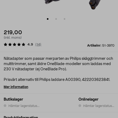
219,00
(inkl. moms)
4.9
(
14
)
Artikelnr:
51-3970
Nätadapter som passar merparten av Philips skäggtrimmer och
multitrimmer, samt äldre OneBlade-modeller som laddas med
230 V nätadapter (ej OneBlade Pro).
Prisvärt alternativ till Philips laddare A00390, 422203623841.
Mer information
Butikslager
Onlinelager
Hämtar lagerstatus...
Hämtar lagerstatus...