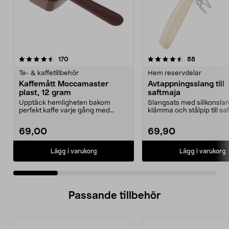
4.5 av 5 stjärnor
recensioner
4.5 av 5 stjärnor
recensione
170
88
Te- & kaffetillbehör
Hem reservdelar
Kaffemått Moccamaster
Avtappningsslang till
plast, 12 gram
saftmaja
Upptäck hemligheten bakom
Slangsats med silikonslan
perfekt kaffe varje gång med
klämma och stålpip till sa
denna exklusiva doserings...
69,00
69,90
Lägg i varukorg
Lägg i varukorg
Passande tillbehör