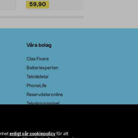
59,90
49,90
Lägg i varukorg
Lägg
Våra bolag
Clas Fixare
Batteriexperten
Teknikdelar
PhoneLife
Reservdelaronline
Teknikmagasinet
enhet
enligt vår cookiepolicy
för att