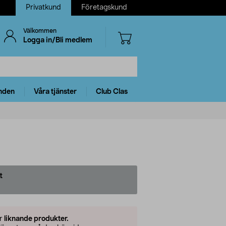
Privatkund
Företagskund
Välkommen
Logga in/Bli medlem
nden
Våra tjänster
Club Clas
t
er
liknande produkter.