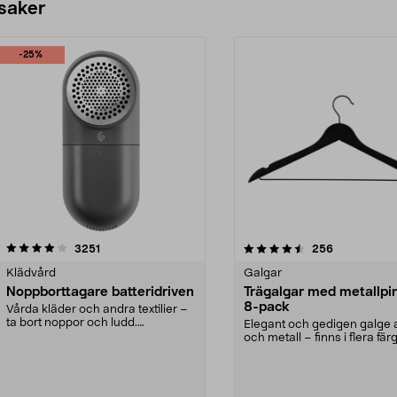
 saker
-25%
4.5av 5 stjärnor
recensioner
4.0av 5 stjärnor
recensioner
3251
256
Klädvård
Galgar
Noppborttagare batteridriven
Trägalgar med metallpi
8-pack
Vårda kläder och andra textilier –
ta bort noppor och ludd.
Elegant och gedigen galge a
Noppborttagaren fräs...
och metall – finns i flera färg
Galge med sv...