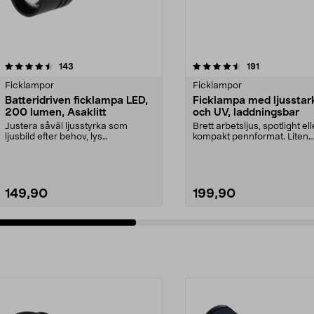
4.5 av 5 stjärnor
recensioner
4.5 av 5 stjärnor
recensioner
143
191
Ficklampor
Ficklampor
Batteridriven ficklampa LED,
Ficklampa med ljusstar
200 lumen, Asaklitt
och UV, laddningsbar
Justera såväl ljusstyrka som
Brett arbetsljus, spotlight ell
ljusbild efter behov, lys
kompakt pennformat. Liten
starkt/svagt, brett/smalt...
laddningsbar fi...
149,90
199,90