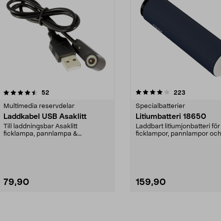
4.0av 5 stjärnor
recensioner
recensioner
52
223
Multimedia reservdelar
Specialbatterier
Laddkabel USB Asaklitt
Litiumbatteri 18650
Till laddningsbar Asaklitt
Laddbart litiumjonbatteri för 
ficklampa, pannlampa &
ficklampor, pannlampor oc
cykelbelysning.
cykelbelysningar....
79,90
159,90
Lägg i varukorg
Lägg i varukorg