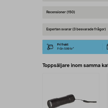
Recensioner
(150)
Experten svarar
(3 besvarade frågor)
Fri frakt
Från 599 kr*
Toppsäljare inom samma ka