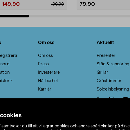
149,90
79,90
199,90
Lägg i varukorg
Lägg i varukorg
o
Om oss
Aktuellt
egistrera
Om oss
Presenter
enord
Press
Städ & rengöring
ation
Investerare
Grillar
istorik
Hållbarhet
Grästrimmer
Karriär
Solcellsbelysning
 cookies
”
samtycker du till att vi lagrar cookies och andra spårtekniker på din 