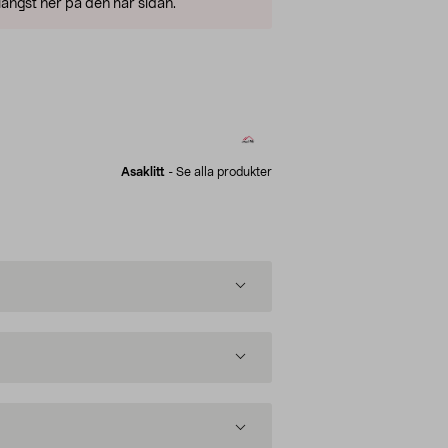
ängst ner på den här sidan.
Asaklitt
-
Se alla produkter