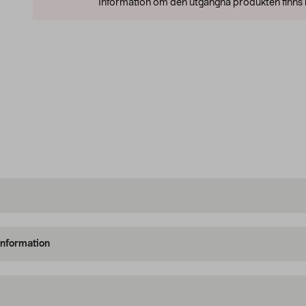
Information om den utgångna produkten finns l
information