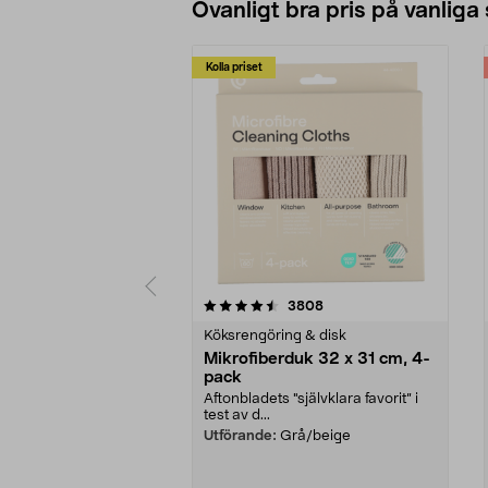
Ovanligt bra pris på vanliga
Kolla priset
5av 5 stjärnor
4.0av 5 stjärnor
recensioner
3808
Köksrengöring & disk
Mikrofiberduk 32 x 31 cm, 4-
pack
Aftonbladets "självklara favorit” i
test av d...
Utförande:
Grå/beige