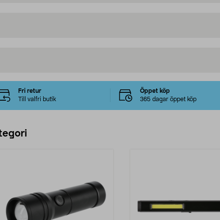
Fri retur
Öppet köp
Till valfri butik
365 dagar öppet köp
tegori