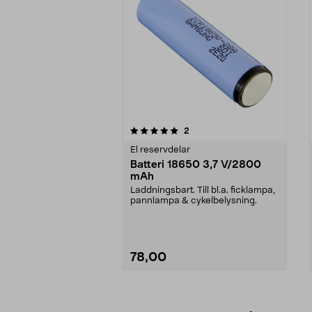
0av 5 stjärnor
4.5av 5 stjärnor
recensioner
2
El reservdelar
Batteri 18650 3,7 V/2800
mAh
Laddningsbart. Till bl.a. ficklampa,
pannlampa & cykelbelysning.
78,00
Se varianter