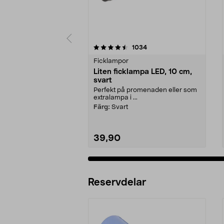
5 av 5 stjärnor
4.5 av 5 stjärnor
recensioner
1034
Ficklampor
Liten ficklampa LED, 10 cm,
svart
Perfekt på promenaden eller som
extralampa i ...
Färg:
Svart
39,90
Reservdelar