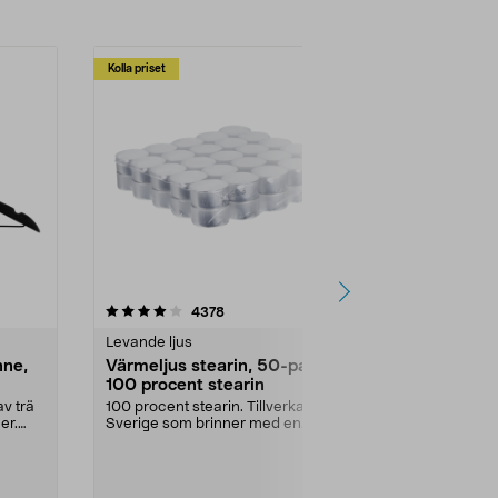
Kolla priset
Multibuy
4.5av 5 stjärnor
recensioner
4.5
4378
2
Levande ljus
Rengöringsm
nne,
Värmeljus stearin, 50-pack,
Bikarbonat
100 procent stearin
Ett allsidigt 
städning och 
v trä
100 procent stearin. Tillverkade i
ute. Städa med
er.
Sverige som brinner med en
vacker och sotfri ...