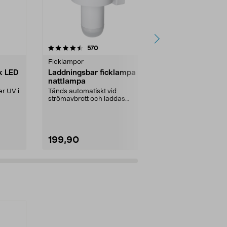
4.5 av 5 stjärnor
recensioner
4.0
570
2
Ficklampor
Ficklampor
k LED
Laddningsbar ficklampa med
Laddbar str
nattlampa
arbetslamp
er UV i
Tänds automatiskt vid
Kraftfullt just
strömavbrott och laddas
för camping, 
kontinuerligt. Ljusstark ficklampa...
krislåda...
199,90
399,00