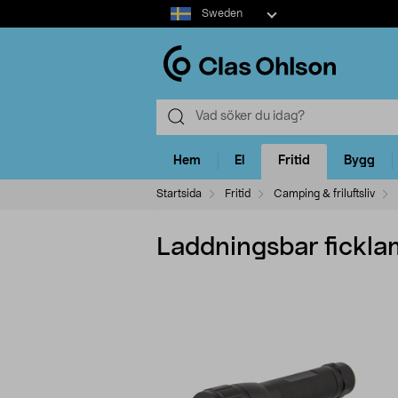
Select
Sweden
market
Hem
El
Fritid
Bygg
Startsida
Fritid
Camping & friluftsliv
Laddningsbar fickl