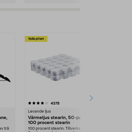
Kolla priset
Multibuy
4.5av 5 stjärnor
recensioner
4.5
4378
2
Levande ljus
Rengöringsm
nne,
Värmeljus stearin, 50-pack,
Bikarbonat
100 procent stearin
Ett allsidigt 
städning och 
v trä
100 procent stearin. Tillverkade i