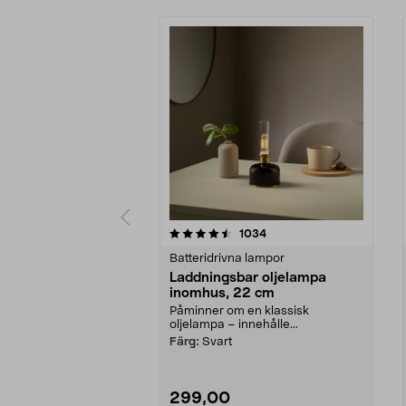
5 av 5 stjärnor
4.5 av 5 stjärnor
recensioner
1034
Batteridrivna lampor
Laddningsbar oljelampa
inomhus, 22 cm
Påminner om en klassisk
oljelampa – innehålle...
Färg:
Svart
299,00