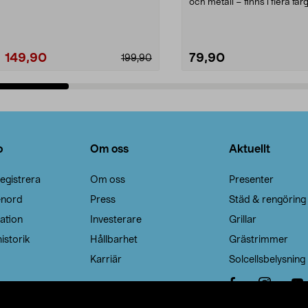
Noppborttagaren fräs...
och metall – finns i flera färg
Galge med sv...
149,90
79,90
199,90
Lägg i varukorg
Lägg i varukorg
o
Om oss
Aktuellt
egistrera
Om oss
Presenter
enord
Press
Städ & rengöring
ation
Investerare
Grillar
istorik
Hållbarhet
Grästrimmer
Karriär
Solcellsbelysning