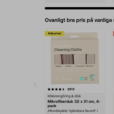
Ovanligt bra pris på vanliga
Kolla priset
5av 5 stjärnor
4.0av 5 stjärnor
recensioner
3813
Köksrengöring & disk
Mikrofiberduk 32 x 31 cm, 4-
pack
Aftonbladets "självklara favorit” i