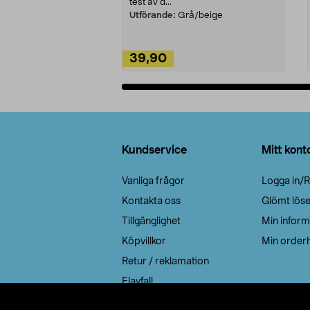
test av d...
Utförande:
Grå/beige
39,90
Lägg i varukorg
Sidfot
Kundservice
Mitt kont
Vanliga frågor
Logga in/R
Kontakta oss
Glömt lös
Tillgänglighet
Min inform
Köpvillkor
Min orderh
Retur / reklamation
Elavfall
Cookie policy