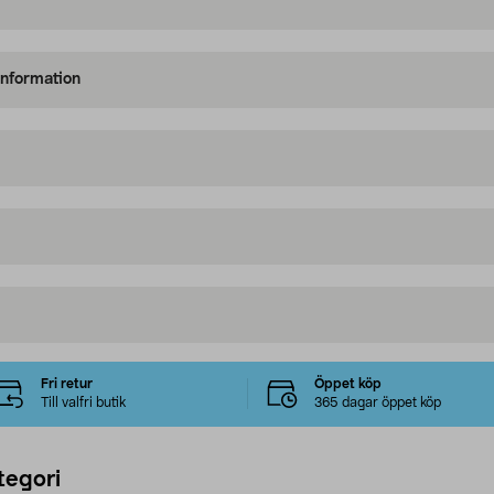
information
Fri retur
Öppet köp
Till valfri butik
365 dagar öppet köp
tegori