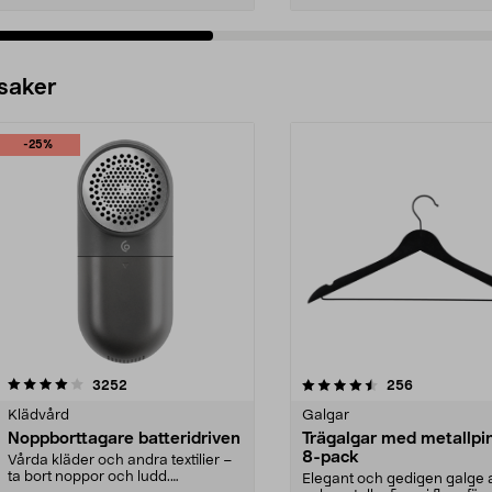
 saker
-25%
4.5av 5 stjärnor
recensioner
4.0av 5 stjärnor
recensioner
3252
256
Klädvård
Galgar
Noppborttagare batteridriven
Trägalgar med metallpi
8-pack
Vårda kläder och andra textilier –
ta bort noppor och ludd.
Elegant och gedigen galge a