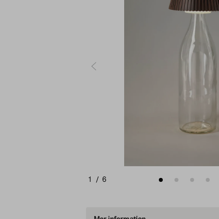
1
/
6