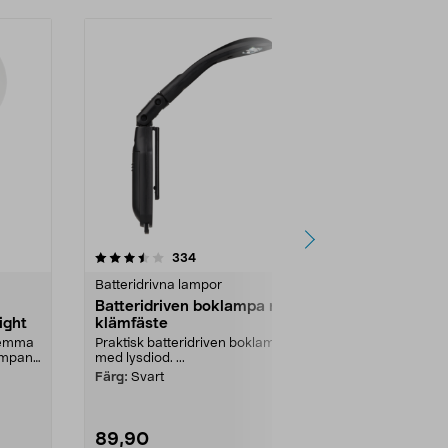
Nyhet
recensioner
4.0
334
0.0 av 5 stjärnor
Batteridrivna lampor
Batteridrivna
Batteridriven boklampa med
Ellen uppla
ight
klämfäste
bordslampa
 hemma
Praktisk batteridriven boklampa
Liten lampa, d
lampan
med lysdiod. ...
justera ljuset
Ellen uppladdn
Färg:
Svart
89,90
249,00