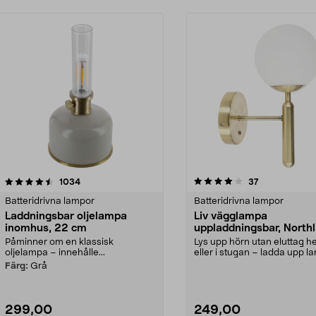
4.0 av 5 stjärnor
recensioner
3.5 av 5 stjärnor
recensioner
1034
37
Batteridrivna lampor
Batteridrivna lampor
Laddningsbar oljelampa
Liv vägglampa
inomhus, 22 cm
uppladdningsbar, Northl
Påminner om en klassisk
Lys upp hörn utan eluttag
oljelampa – innehålle...
eller i stugan – ladda upp 
via USB. North...
Färg:
Grå
299,00
249,00