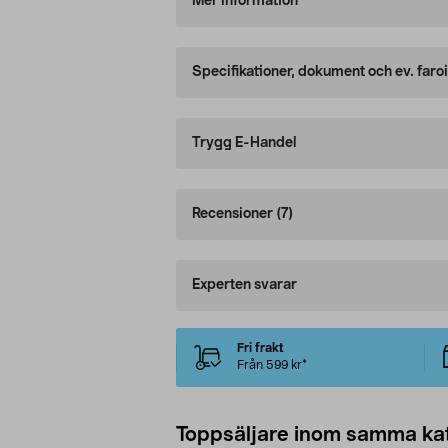
Mer information
Specifikationer, dokument och ev. faro
Trygg E-Handel
Recensioner
(7)
Experten svarar
Fri frakt
Från 599 kr*
Toppsäljare inom samma ka