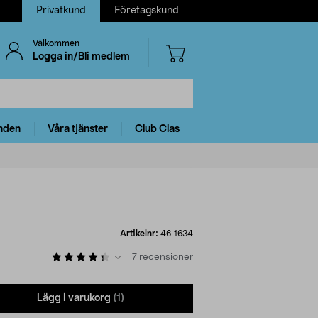
Privatkund
Företagskund
Välkommen
Logga in/Bli medlem
nden
Våra tjänster
Club Clas
Artikelnr:
46-1634
7
recensioner
Lägg i varukorg
(1)