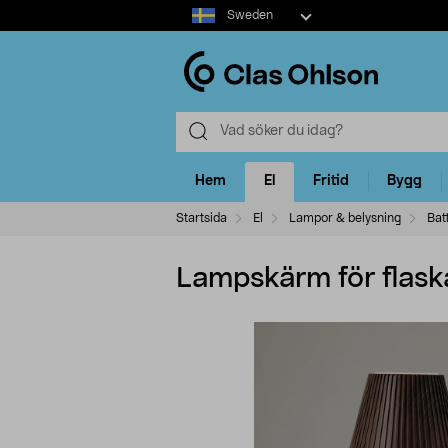
Select
Sweden
market
Hem
El
Fritid
Bygg
Startsida
El
Lampor & belysning
Bat
Lampskärm för flask