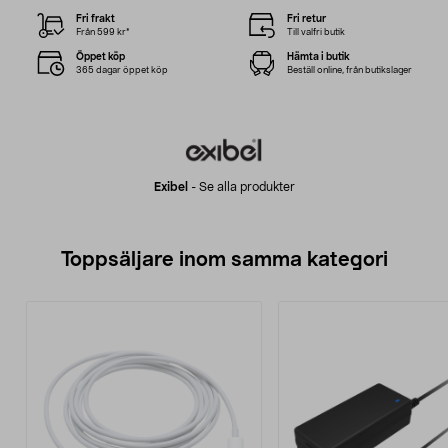
Fri frakt
Fri retur
Från 599 kr*
Till valfri butik
Öppet köp
Hämta i butik
365 dagar öppet köp
Beställ online, från butikslager
Exibel
-
Se alla produkter
Toppsäljare inom samma kategori