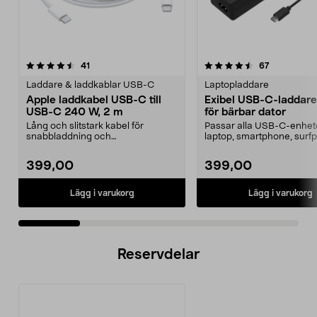
4.5 av 5 stjärnor
recensioner
4.5 av 5 stjärnor
recensioner
41
67
Laddare & laddkablar USB-C
Laptopladdare
Apple laddkabel USB-C till
Exibel USB-C-laddare
USB-C 240 W, 2 m
för bärbar dator
Lång och slitstark kabel för
Passar alla USB-C-enhet
snabbladdning och
laptop, smartphone, surfpl
dataöverföring. Apple laddkabel
Ladda din bärbara da...
U...
399,00
399,00
Lägg i varukorg
Lägg i varukorg
Reservdelar