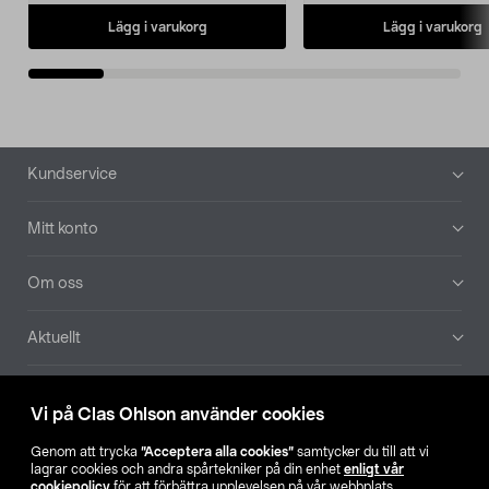
Lägg i varukorg
Lägg i varukorg
Sidfot
Kundservice
Mitt konto
Om oss
Aktuellt
Våra bolag
Vi på Clas Ohlson använder cookies
Hitta butik
Genom att trycka
”Acceptera alla cookies”
samtycker du till att vi
lagrar cookies och andra spårtekniker på din enhet
enligt vår
cookiepolicy
för att förbättra upplevelsen på vår webbplats,